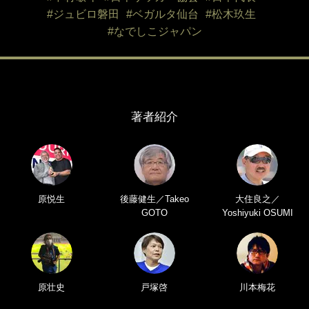
#ジュビロ磐田
#ベガルタ仙台
#松木玖生
#なでしこジャパン
著者紹介
原悦生
後藤健生／Takeo
大住良之／
GOTO
Yoshiyuki OSUMI
原壮史
戸塚啓
川本梅花