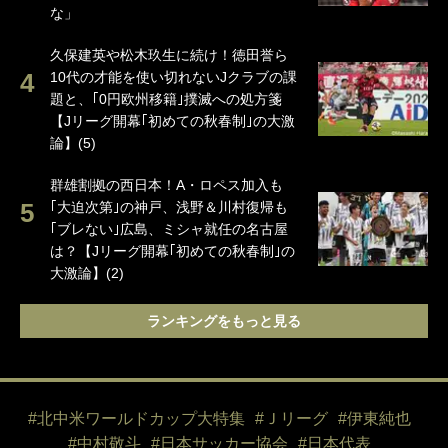
な」
久保建英や松木玖生に続け！徳田誉ら
10代の才能を使い切れないJクラブの課
題と、｢0円欧州移籍｣撲滅への処方箋
【Jリーグ開幕｢初めての秋春制｣の大激
論】(5)
群雄割拠の西日本！A・ロペス加入も
｢大迫次第｣の神戸、浅野＆川村復帰も
｢ブレない｣広島、ミシャ就任の名古屋
は？【Jリーグ開幕｢初めての秋春制｣の
大激論】(2)
ランキングをもっと見る
#北中米ワールドカップ大特集
#Ｊリーグ
#伊東純也
#中村敬斗
#日本サッカー協会
#日本代表