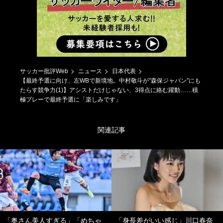
サッカー批評Web
ニュース
日本代表
【最終予選に向け、左WBで新境地。中村敬斗が”森保ジャパン”にも
たらす競争力(1)】アシストだけじゃない、3得点に絡む躍動……積
極プレーで最終予選に「楽しみです」
関連記事
「奥さん美人すぎる」「めちゃ
「身長差がいい感じ」川口春奈