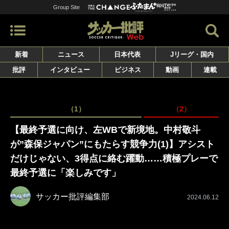
Group Site
新着
ニュース
日本代表
Jリーグ・国内
批評
インタビュー
ビジネス
動画
連載
（1）
（2）
【最終予選に向け、左WBで新境地。中村敬斗
が”森保ジャパン”にもたらす競争力(1)】アシスト
だけじゃない、3得点に絡む躍動……積極プレーで
最終予選に「楽しみです」
サッカー批評編集部
2024.06.12