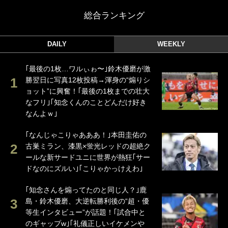
総合ランキング
DAILY
WEEKLY
｢最後の1枚…ワルぃゎ〜｣鈴木優磨が激
勝翌日に写真12枚投稿→渾身の“煽りシ
ョット”に興奮！｢最後の1枚までの壮大
なフリ｣｢知念くんのことどんだけ好き
なんよｗ｣
｢なんじゃこりゃあああ！｣本田圭佑の
古巣ミラン、漆黒×蛍光レッドの超絶ク
ールな新サードユニに世界が熱狂｢サー
ドなのにズルい｣｢こりゃかっけえわ｣
｢知念さんを煽ってたのと同じ人？｣鹿
島・鈴木優磨、大逆転勝利後の“超・優
等生インタビュー”が話題！｢試合中と
のギャップw｣｢礼儀正しいイケメンや