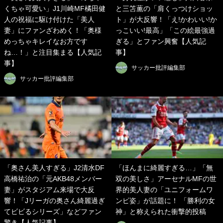
くちゃ可愛い」J1川崎MF橘田健
と三笘薫の「肩くっつけショッ
人の祝福に駆け付けた「美人
ト」が大反響！「え!かわいい!か
妻」にファンざわめく！「奥様
っこいい!最高」「この絵最強過
めっちゃキレイなお方です
ぎる」とファン興奮【人気記
ね…！」と注目集まる【人気記
事】
事】
サッカー批評編集部
サッカー批評編集部
「奥さん美人すぎる」J2清水DF
「ほんまに綺麗すぎる…」「無
高橋祐治の「元AKB48メンバー
双の美しさ」アーセナルMFの世
妻」がスタジアム来場で大反
界的美人妻の「ユニフォームワ
響！「Jリーガの奥さん綺麗過ぎ
ンピ姿」が話題に！ 「勝利の女
てビビるシリーズ」などファン
神」と称えられた衝撃的投稿
驚き【人気記事】