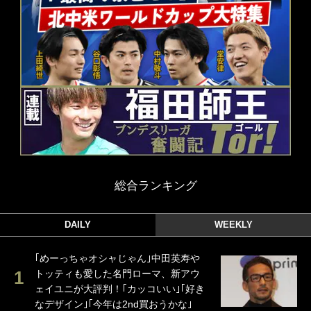
総合ランキング
DAILY
WEEKLY
｢めーっちゃオシャじゃん｣中田英寿や
トッティも愛した名門ローマ、新アウ
ェイユニが大評判！｢カッコいい｣｢好き
なデザイン｣｢今年は2nd買おうかな｣