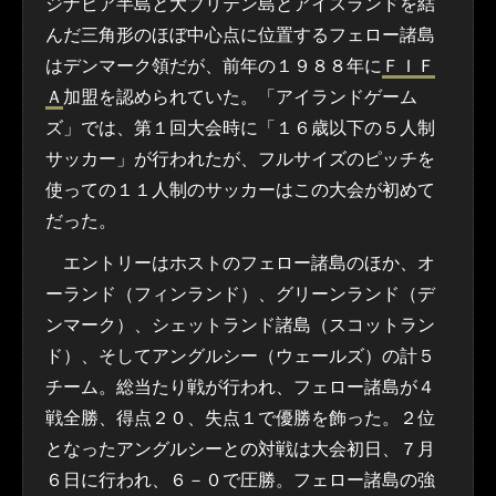
ジナビア半島と大ブリテン島とアイスランドを結
んだ三角形のほぼ中心点に位置するフェロー諸島
はデンマーク領だが、前年の１９８８年に
ＦＩＦ
Ａ
加盟を認められていた。「アイランドゲーム
ズ」では、第１回大会時に「１６歳以下の５人制
サッカー」が行われたが、フルサイズのピッチを
使っての１１人制のサッカーはこの大会が初めて
だった。
エントリーはホストのフェロー諸島のほか、オ
ーランド（フィンランド）、グリーンランド（デ
ンマーク）、シェットランド諸島（スコットラン
ド）、そしてアングルシー（ウェールズ）の計５
チーム。総当たり戦が行われ、フェロー諸島が４
戦全勝、得点２０、失点１で優勝を飾った。２位
となったアングルシーとの対戦は大会初日、７月
６日に行われ、６－０で圧勝。フェロー諸島の強