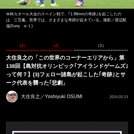
Ｗ杯カタール大会のスペイン戦で、｢1.88mmの奇跡｣を起こしたの
は、三笘薫。世界では、さまざまな奇跡が起きている。撮影／渡辺航
滋(Sony α-１)
（1）
（2）
（3）
大住良之の「この世界のコーナーエリアから」第
138回【島対抗オリンピック｢アイランドゲームズ｣
って何？】(3)フェロー諸島が起こした｢奇跡｣とサ
ーク代表を襲った｢悲劇」
大住良之／Yoshiyuki OSUMI
2024.05.23