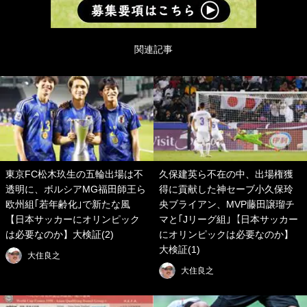
関連記事
東京FC松木玖生の五輪出場は不
久保建英ら不在の中、出場権獲
透明に、ボルシアMG福田師王ら
得に貢献した神セーブ小久保玲
欧州組｢若年齢化｣で新たな風
央ブライアン、MVP藤田譲瑠チ
【日本サッカーにオリンピック
マと｢Jリーグ組｣【日本サッカー
は必要なのか】大検証(2)
にオリンピックは必要なのか】
大検証(1)
大住良之
大住良之