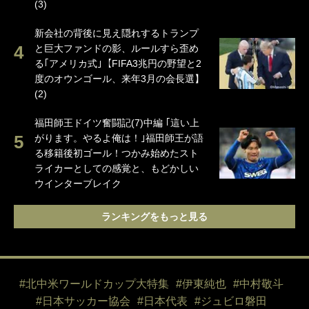
(3)
新会社の背後に見え隠れするトランプ
と巨大ファンドの影、ルールすら歪め
る｢アメリカ式｣【FIFA3兆円の野望と2
度のオウンゴール、来年3月の会長選】
(2)
福田師王ドイツ奮闘記(7)中編 ｢這い上
がります。やるよ俺は！｣福田師王が語
る移籍後初ゴール！つかみ始めたスト
ライカーとしての感覚と、もどかしい
ウインターブレイク
ランキングをもっと見る
#北中米ワールドカップ大特集
#伊東純也
#中村敬斗
#日本サッカー協会
#日本代表
#ジュビロ磐田