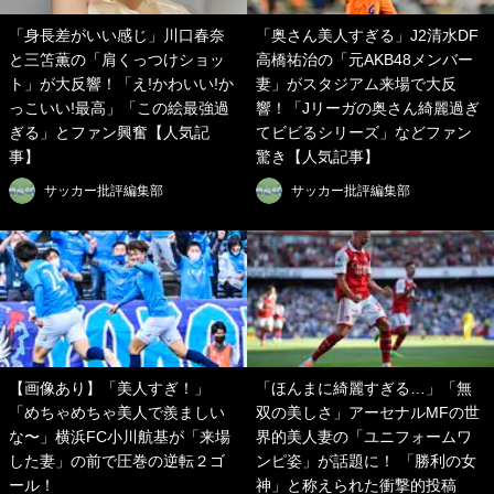
「身長差がいい感じ」川口春奈
「奥さん美人すぎる」J2清水DF
と三笘薫の「肩くっつけショッ
高橋祐治の「元AKB48メンバー
ト」が大反響！「え!かわいい!か
妻」がスタジアム来場で大反
っこいい!最高」「この絵最強過
響！「Jリーガの奥さん綺麗過ぎ
ぎる」とファン興奮【人気記
てビビるシリーズ」などファン
事】
驚き【人気記事】
サッカー批評編集部
サッカー批評編集部
【画像あり】「美人すぎ！」
「ほんまに綺麗すぎる…」「無
「めちゃめちゃ美人で羨ましい
双の美しさ」アーセナルMFの世
な〜」横浜FC小川航基が「来場
界的美人妻の「ユニフォームワ
した妻」の前で圧巻の逆転２ゴ
ンピ姿」が話題に！ 「勝利の女
ール！
神」と称えられた衝撃的投稿