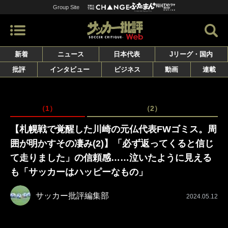
Group Site
新着
ニュース
日本代表
Jリーグ・国内
批評
インタビュー
ビジネス
動画
連載
（1）
（2）
【札幌戦で覚醒した川崎の元仏代表FWゴミス。周
囲が明かすその凄み(2)】「必ず返ってくると信じ
て走りました」の信頼感……泣いたように見える
も「サッカーはハッピーなもの」
サッカー批評編集部
2024.05.12