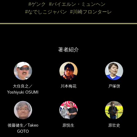
#ゲンク
#バイエルン・ミュンヘン
#なでしこジャパン
#川崎フロンターレ
著者紹介
大住良之／
川本梅花
戸塚啓
Yoshiyuki OSUMI
後藤健生／Takeo
原悦生
原壮史
GOTO