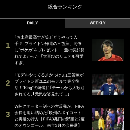
総合ランキング
DAILY
WEEKLY
｢お土産最高すぎ笑｣｢どうやって入
手？｣ブライトン帰還の三笘薫、同僚
に“ポケカ”をプレゼント！｢薫の笑顔見
れてよかった｣｢大喜びのリュテル可愛
すぎ｣
｢モデルやってる｣｢かっけぇ｣三笘薫が
ブライトン新ユニのモデルで完全復
活！“King”の帰還に｢チームから大歓迎
されてる｣｢元気な姿見れて…｣
W杯クオーター制への大反発か、FIFA
会長を追い詰めた｢欧州のボイコット｣
と再選の行方【FIFA3兆円の野望と2度
のオウンゴール、来年3月の会長選】