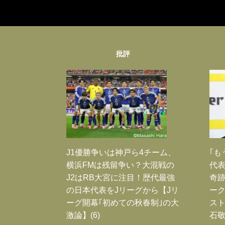
批評
J1優勝争いは神戸ら4チーム、
｢も
横浜FMは残留争い？大混戦の
代表
J2はRB大宮に注目！歴代最強
奇
の日本代表をJリーグから【Jリ
ー
ーグ開幕｢初めての秋春制｣の大
スト
激論】(6)
石敬