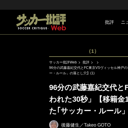
批評
ニ
Jリーグ
戦術
注目選手
海外サッ
監督
マネー
チームマ
日本代表
（1）
サッカー批評Web
批評
96分の武藤嘉紀交代とFC東京VSヴィッセル神戸の
ー・ルール」の落とし穴】(1)
96分の武藤嘉紀交代と
われた30秒」【移籍金
た｢サッカー・ルール」
後藤健生／Takeo GOTO