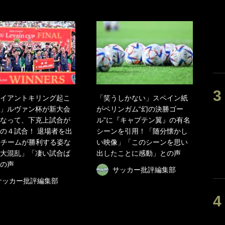
イアントキリング起こ
「笑うしかない」スペイン紙
」ルヴァン杯が新大会
がベリンガム“幻の決勝ゴー
なって、下克上試合が
ル”に『キャプテン翼』の有名
の４試合！ 退場者を出
シーンを引用！「随分懐かし
3チームが勝利する姿な
い映像」「このシーンを思い
大混乱」「凄い試合ば
出したことに感動」との声
の声
サッカー批評編集部
サッカー批評編集部