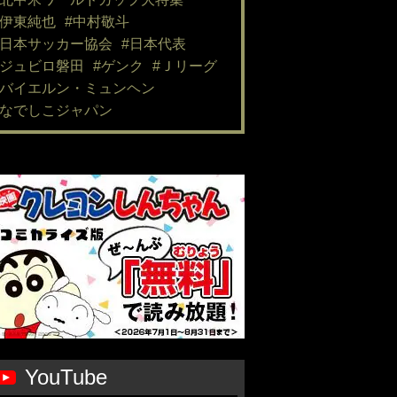
#伊東純也
#中村敬斗
#日本サッカー協会
#日本代表
#ジュビロ磐田
#ゲンク
#Ｊリーグ
#バイエルン・ミュンヘン
#なでしこジャパン
YouTube