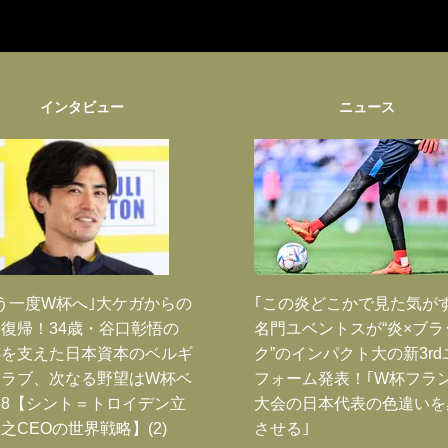
インタビュー
ニュース
う一度W杯へ｣大ケガからの
｢この炎どこかで見た気が
復帰！34歳・谷口彰悟の
名門ユベントスが“炎×ブラ
跡を支えた日本資本のベルギ
ク”のインパクト大の新3rd
クラブ、次なる野望はW杯ベ
フォーム発表！｢W杯フラ
8【シント＝トロイデン立
大会の日本代表の色違いを
之CEOの世界戦略】(2)
させる｣