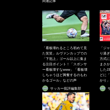
関連記事
「看板壊れるところ初めて見
「ジャ
た笑笑」ルヴァンカップでの
り過ぎ
「下剋上」ゴール以上に集ま
方式に
る注目ポイント！「スポンサ
まさか
ー看板壊すなwww」「看板壊
したJ
しちゃうほど興奮するのもわ
どに「
かるゴール」などの声
かり」
サッカー批評編集部