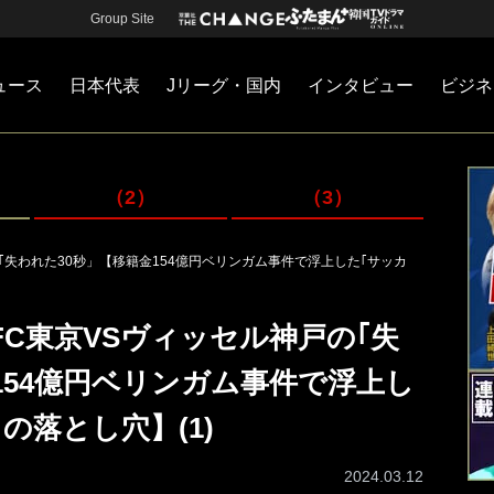
Group Site
ュース
日本代表
Jリーグ・国内
インタビュー
ビジネ
・国内
カー
ネジメント
Jリーグ・国内
戦術
注目選手
海外サッカー
監督
マネー
チームマネジメント
日本代表
（2）
（3）
｢失われた30秒」【移籍金154億円ベリンガム事件で浮上した｢サッカ
FC東京VSヴィッセル神戸の｢失
154億円ベリンガム事件で浮上し
の落とし穴】(1)
2024.03.12