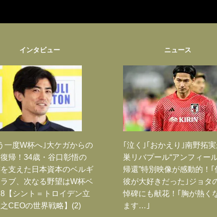
インタビュー
ニュース
う一度W杯へ｣大ケガからの
｢泣く｣｢おかえり｣南野拓
復帰！34歳・谷口彰悟の
巣リバプール“アンフィー
跡を支えた日本資本のベルギ
帰還”特別映像が感動的！｢
クラブ、次なる野望はW杯ベ
彼が大好きだった｣ジョタ
8【シント＝トロイデン立
悼碑にも献花！｢胸が熱く
之CEOの世界戦略】(2)
ます…｣