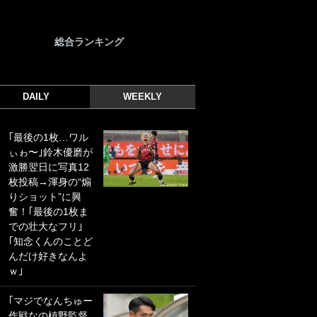
総合ランキング
DAILY
WEEKLY
｢最後の1枚…ワル
｢誰が止めれんねん
ぃゎ〜｣鈴木優磨が
w｣フェイエ上田綺
激勝翌日に写真12
世の“神コース”弾丸
枚投稿→渾身の“煽
PKにイタリア代表
りショット”に興
GKも成す術なし！
奮！｢最後の1枚ま
｢ノーチャンスすぎ
での壮大なフリ｣
るわ｣｢綺世のPKの
｢知念くんのことど
上手さは世界屈指
んだけ好きなんよ
かも｣
ｗ｣
｢また敬斗が魚に
｢マジでなんちゅー
笑｣菅原由勢がW杯
作戦なの槙野監督
戦士の夏休み秘蔵