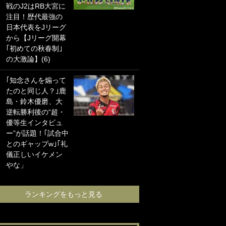
戦のJ2はRB大宮に
りショット”に興
注目！歴代最強の
奮！｢最後の1枚ま
日本代表をJリーグ
での壮大なフリ｣
から【Jリーグ開幕
｢知念くんのことど
｢初めての秋春制｣
んだけ好きなんよ
の大激論】(6)
ｗ｣
｢知念さんを煽って
浦和と千葉の首を
たのと同じ人？｣鹿
かしげる主力放
島・鈴木優磨、大
出、柏リカルドの
逆転勝利後の“超・
下で新加入2人が化
優等生インタビュ
ける！Jリーグに必
ー”が話題！｢試合中
要な外国人選手は
とのギャップw｣｢礼
【Jリーグ開幕｢初
儀正しいイケメン
めての秋春制｣の大
やな」
激論】(4)
ランキングをもっと見る
ランキングをも