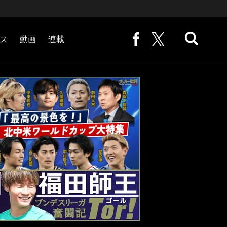
ス
動画
連載
熊崎敬の「路地から始まる処世術」
下田恒幸の「10倍面白くなるサッカー中継の見方」
サッカー批評PHOTOギャラリー「ピッチの焦点」
後藤健生の「蹴球放浪記」
原悦生PHOTOギャラリー「サッカー遠近」
「だれかに言いたくなる記録」
福田師王「ブンデスリーガ奮闘記 Tor!」
大住良之の「この世界のコーナーエリアから」