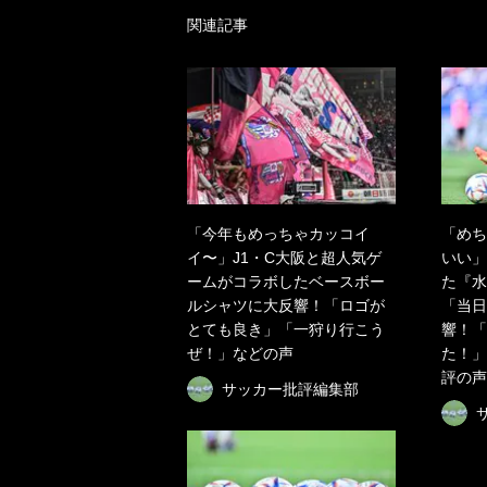
関連記事
「今年もめっちゃカッコイ
「めち
イ〜」J1・C大阪と超人気ゲ
いい」
ームがコラボしたベースボー
た『水
ルシャツに大反響！「ロゴが
「当日
とても良き」「一狩り行こう
響！「
ぜ！」などの声
た！」
評の声
サッカー批評編集部