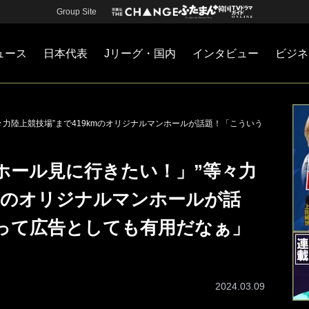
Group Site
ュース
日本代表
Jリーグ・国内
インタビュー
ビジネ
・国内
カー
ネジメント
Jリーグ・国内
戦術
注目選手
海外サッカー
監督
マネー
チームマネジメント
日本代表
力陸上競技場”まで419kmのオリジナルマンホールが話題！「こういう
ホール見に行きたい！」”等々力
kmのオリジナルマンホールが話
って広告としても有用だなぁ」
2024.03.09