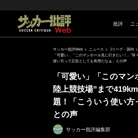
批評
ニ
Jリーグ
戦術
注目選手
海外サッ
監督
マネー
チームマ
日本代表
サッカー批評Web
ニュース
Jリーグ・国内
「可愛い」「このマンホール見に行きたい！」”等々
使い方って広告としても有用だなぁ」との声
「可愛い」「このマン
陸上競技場”まで419
題！「こういう使い方
との声
サッカー批評編集部