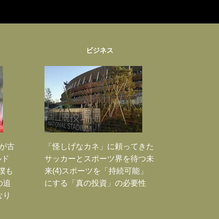
ビジネス
実が古
「怪しげなカネ」に頼ってきた
ルド
サッカーとスポーツ界を待つ未
僕も
来(4)スポーツを「持続可能」
の追
にする「真の投資」の必要性
なり