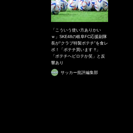
「こういう使い方ありかい
ｗ」SKE48の岐阜FC応援副隊
長が“クラブ特製ポテチ”を食レ
ポ！「ポテチ買います !!」
「ポテチヘビロテか笑」と反
響あり
サッカー批評編集部