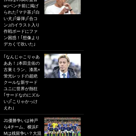
w｣ベンチ前に掲げ
ショット公開！ 川
られた｢マテ茶｣｢白
口春奈と結婚のモ
い犬｣｢爆弾｣｢合コ
テ男も登場で｢写真
ン｣のイラスト入り
全部楽しそう｣｢タ
作戦ボードにファ
ケの水中かわいす
ン困惑！｢想像より
ぎる」
デカくて吹いた｣
｢なんじゃこりゃあ
｢なんじゃこりゃあ
ああ！｣本田圭佑の
ああ！｣本田圭佑の
古巣ミラン、漆黒×
古巣ミラン、漆黒×
蛍光レッドの超絶
蛍光レッドの超絶
クールな新サード
クールな新サード
ユニに世界が熱狂
ユニに世界が熱狂
｢サードなのにズル
｢サードなのにズル
い｣｢こりゃかっけ
い｣｢こりゃかっけ
えわ｣
えわ｣
｢最後の1枚…ワル
J1優勝争いは神戸
ぃゎ〜｣鈴木優磨が
ら4チーム、横浜F
激勝翌日に写真12
Mは残留争い？大混
枚投稿→渾身の“煽