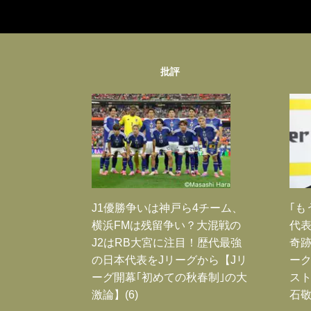
批評
J1優勝争いは神戸ら4チーム、
｢も
横浜FMは残留争い？大混戦の
代表
J2はRB大宮に注目！歴代最強
奇
の日本代表をJリーグから【Jリ
ー
ーグ開幕｢初めての秋春制｣の大
スト
激論】(6)
石敬