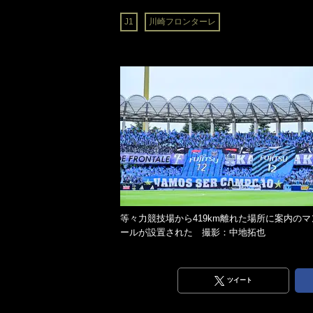
J1
川崎フロンターレ
等々力競技場から419km離れた場所に案内のマ
ールが設置された 撮影：中地拓也
ツイート