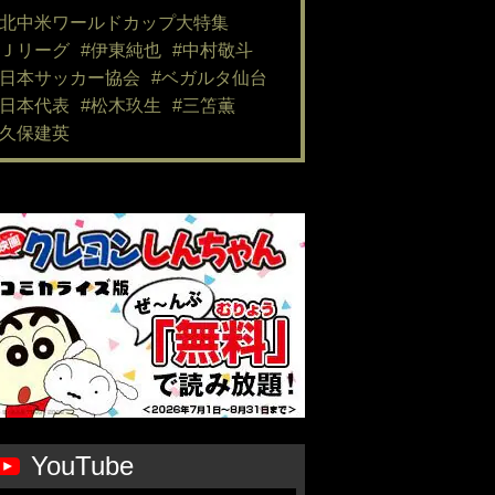
#北中米ワールドカップ大特集
#Ｊリーグ
#伊東純也
#中村敬斗
#日本サッカー協会
#ベガルタ仙台
#日本代表
#松木玖生
#三笘薫
#久保建英
YouTube