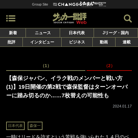
Group Site
新着
ニュース
日本代表
Jリーグ・国内
批評
インタビュー
ビジネス
動画
連載
（1）
（2）
【森保ジャパン、イラク戦のメンバーと戦い方
(1)】19日開催の第2戦で森保監督はターンオーバ
ーに踏み切るのか……7枚替えの可能性も
2024.01.17
日本代表
森保一
一時はリードを許すという苦戦を強いられた１４日のベ