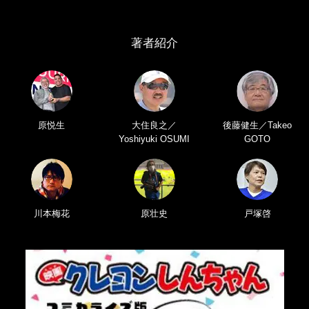
著者紹介
原悦生
大住良之／
後藤健生／Takeo
Yoshiyuki OSUMI
GOTO
川本梅花
原壮史
戸塚啓