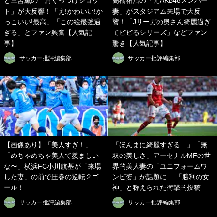
と三笘薫の「肩くっつけショッ
高橋祐治の「元AKB48メンバー
ト」が大反響！「え!かわいい!か
妻」がスタジアム来場で大反
っこいい!最高」「この絵最強過
響！「Jリーガの奥さん綺麗過ぎ
ぎる」とファン興奮【人気記
てビビるシリーズ」などファン
事】
驚き【人気記事】
サッカー批評編集部
サッカー批評編集部
【画像あり】「美人すぎ！」
「ほんまに綺麗すぎる…」「無
「めちゃめちゃ美人で羨ましい
双の美しさ」アーセナルMFの世
な〜」横浜FC小川航基が「来場
界的美人妻の「ユニフォームワ
した妻」の前で圧巻の逆転２ゴ
ンピ姿」が話題に！ 「勝利の女
ール！
神」と称えられた衝撃的投稿
サッカー批評編集部
サッカー批評編集部