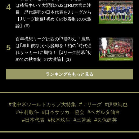
は残留争い？大混戦のJ2はRB大宮に注
目！歴代最強の日本代表をJリーグから
【Jリーグ開幕｢初めての秋春制｣の大激
論】(6)
百年構想リーグは西の｢7勝3敗｣！鹿島
は｢早川依存｣から脱却を！柏の｢時代遅
れサッカー｣に期待！【Jリーグ開幕｢初
めての秋春制｣の大激論】(1)
ランキングをもっと見る
#北中米ワールドカップ大特集
#Ｊリーグ
#伊東純也
#中村敬斗
#日本サッカー協会
#ベガルタ仙台
#日本代表
#松木玖生
#三笘薫
#久保建英