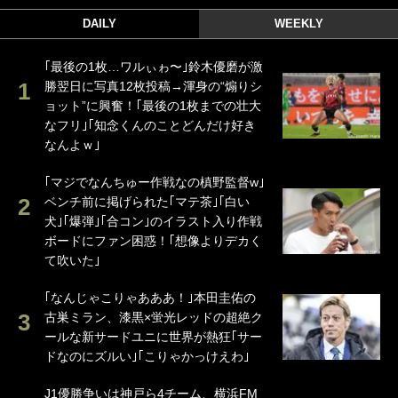
DAILY
WEEKLY
｢最後の1枚…ワルぃゎ〜｣鈴木優磨が激
勝翌日に写真12枚投稿→渾身の“煽りシ
ョット”に興奮！｢最後の1枚までの壮大
なフリ｣｢知念くんのことどんだけ好き
なんよｗ｣
｢マジでなんちゅー作戦なの槙野監督w｣
ベンチ前に掲げられた｢マテ茶｣｢白い
犬｣｢爆弾｣｢合コン｣のイラスト入り作戦
ボードにファン困惑！｢想像よりデカく
て吹いた｣
｢なんじゃこりゃあああ！｣本田圭佑の
古巣ミラン、漆黒×蛍光レッドの超絶ク
ールな新サードユニに世界が熱狂｢サー
ドなのにズルい｣｢こりゃかっけえわ｣
J1優勝争いは神戸ら4チーム、横浜FM