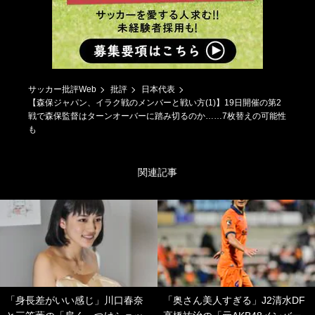
サッカー批評Web
批評
日本代表
【森保ジャパン、イラク戦のメンバーと戦い方(1)】19日開催の第2
戦で森保監督はターンオーバーに踏み切るのか……7枚替えの可能性
も
関連記事
「身長差がいい感じ」川口春奈
「奥さん美人すぎる」J2清水DF