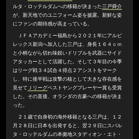
ルタ・ロッテルダムへの移籍が決まった
三戸舜介
が、新天地でのユニフォーム姿を披露。新鮮な姿
にファンの期待感が高まっている。
ＪＦＡアカデミー福島から２０２１年にアルビ
レックス新潟へ加入した三戸は、身長１６４ｃｍ
と小柄ながら切れ味鋭いドリブルを武器にサイド
アタッカーとして活躍した。そして３年目の今季
はリーグ戦３４試合４得点２アシストをマーク
し、特に後半戦は攻撃の核として大きな存在感を
見せて
Ｊリーグ
ベストヤングプレーヤー賞も受賞
した。その直後、オランダの古豪への移籍が決ま
った。
２１歳で自身初の海外移籍となる三戸は、１２
月２８日に日本を出発すると、翌２９日にスパル
タ・ロッテルダムの本拠地スタディオン・エト・