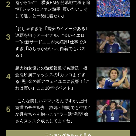
逝から15年…横浜FMが開幕戦で着る追
悼Tシャツにファン熱望｢買いたい…そ
して選手と一緒に着たい｣
｢おしゃすぎる｣｢冨安のイメージある｣
連覇を狙うアーセナル、“淡いイエロ
ー”の新サードユニが大好評｢仕事でき
すぎ｣｢めちゃかわいい｣街着でもバズ
る！
超大物女優との熱愛報道でも話題！板
倉滉所属アヤックスの｢カッコよすぎ
る｣黒×金の新アウェイユニに反響！｢こ
れは買い｣｢ここ10年でベスト｣
｢こんな美しいママいるんですか｣上田
綺世のモデル妻、故郷・福岡でも生後2
か月赤ちゃん抱っこで“ラー活”満喫｢娘
さんスクスク成長してますね｣
ランキングをもっと見る