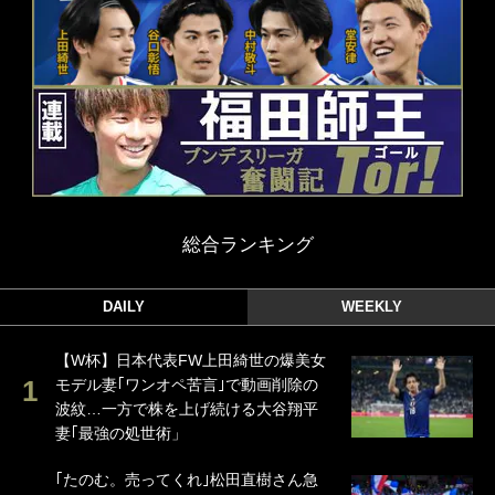
総合ランキング
DAILY
WEEKLY
【W杯】日本代表FW上田綺世の爆美女
モデル妻｢ワンオペ苦言｣で動画削除の
波紋…一方で株を上げ続ける大谷翔平
妻｢最強の処世術」
｢たのむ。売ってくれ｣松田直樹さん急