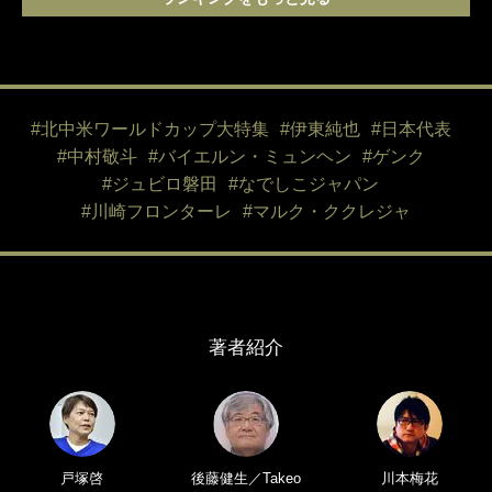
#北中米ワールドカップ大特集
#伊東純也
#日本代表
#中村敬斗
#バイエルン・ミュンヘン
#ゲンク
#ジュビロ磐田
#なでしこジャパン
#川崎フロンターレ
#マルク・ククレジャ
著者紹介
戸塚啓
後藤健生／Takeo
川本梅花