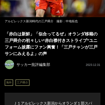
アルビレックス新潟時代の三戸舜介 撮影：中地拓也
「赤白は新鮮」「似合ってるぜ」オランダ移籍の
三戸舜介の初々しい“赤白襟付きストライプ”ユニ
フォーム披露にファン興奮！「三戸チャンが三戸
サンにみえるよ」の声
サッカー批評編集部
2023.12.31
海外
三戸舜介
Ｊ１
アルビレックス新潟
からオランダ１部スパ