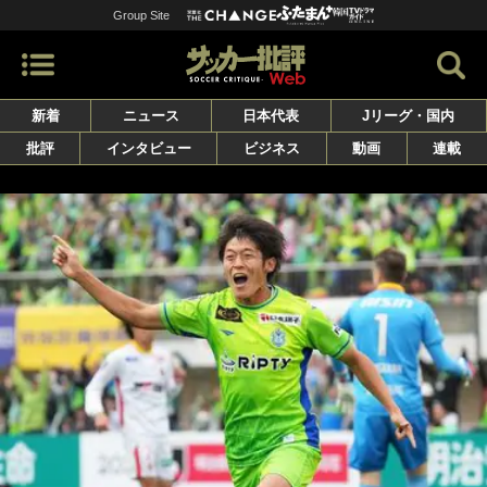
Group Site
新着
ニュース
日本代表
Jリーグ・国内
批評
インタビュー
ビジネス
動画
連載