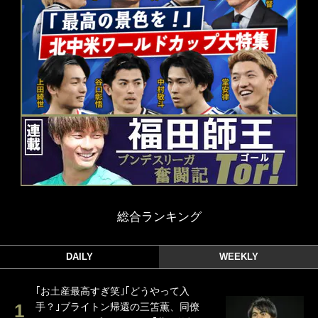
総合ランキング
DAILY
WEEKLY
｢お土産最高すぎ笑｣｢どうやって入
手？｣ブライトン帰還の三笘薫、同僚