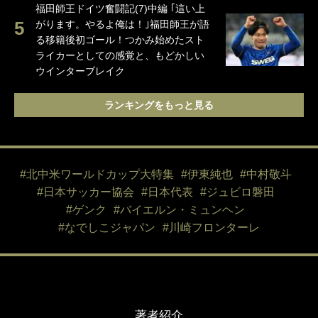
福田師王ドイツ奮闘記(7)中編 ｢這い上
がります。やるよ俺は！｣福田師王が語
る移籍後初ゴール！つかみ始めたスト
ライカーとしての感覚と、もどかしい
ウインターブレイク
ランキングをもっと見る
#北中米ワールドカップ大特集
#伊東純也
#中村敬斗
#日本サッカー協会
#日本代表
#ジュビロ磐田
#ゲンク
#バイエルン・ミュンヘン
#なでしこジャパン
#川崎フロンターレ
著者紹介