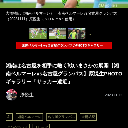
大橋祐紀（湘南ベルマーレ） 湘南ベルマーレvs名古屋グランパス
（20231111）原悦生（ＳＯＮＹα１使用）
…
湘南ベルマーレvs名古屋グランパスのPHOTOギャラリー
湘南は名古屋を相手に熱く戦いまさかの展開【湘
南ベルマーレvs名古屋グランパス】原悦生PHOTO
ギャラリー「サッカー遠近」
原悦生
2023.11.12
J1
湘南ベルマーレ
名古屋グランパス
大橋祐紀
ランゲラック
Ｊリーグ