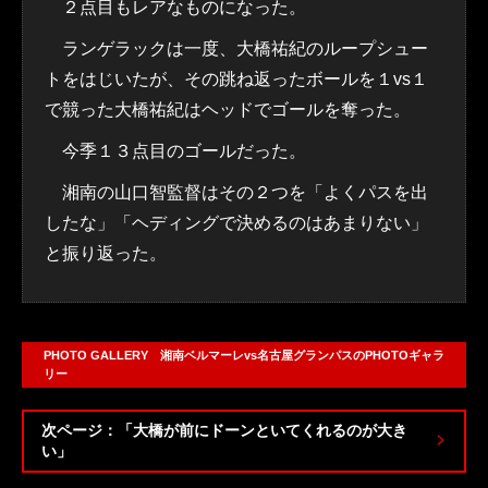
２点目もレアなものになった。
ランゲラックは一度、大橋祐紀のループシュー
トをはじいたが、その跳ね返ったボールを１vs１
で競った大橋祐紀はヘッドでゴールを奪った。
今季１３点目のゴールだった。
湘南の山口智監督はその２つを「よくパスを出
したな」「ヘディングで決めるのはあまりない」
と振り返った。
PHOTO GALLERY 湘南ベルマーレvs名古屋グランパスのPHOTOギャラ
リー
次ページ：「大橋が前にドーンといてくれるのが大き
い」