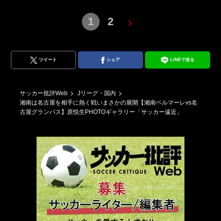
1
2
ツイート
シェア
LINEで送る
サッカー批評Web
Jリーグ・国内
湘南は名古屋を相手に熱く戦いまさかの展開【湘南ベルマーレvs名
古屋グランパス】原悦生PHOTOギャラリー「サッカー遠近」