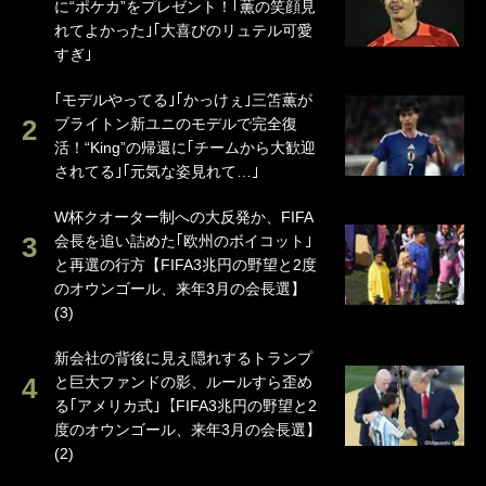
に“ポケカ”をプレゼント！｢薫の笑顔見
れてよかった｣｢大喜びのリュテル可愛
すぎ｣
｢モデルやってる｣｢かっけぇ｣三笘薫が
ブライトン新ユニのモデルで完全復
活！“King”の帰還に｢チームから大歓迎
されてる｣｢元気な姿見れて…｣
W杯クオーター制への大反発か、FIFA
会長を追い詰めた｢欧州のボイコット｣
と再選の行方【FIFA3兆円の野望と2度
のオウンゴール、来年3月の会長選】
(3)
新会社の背後に見え隠れするトランプ
と巨大ファンドの影、ルールすら歪め
る｢アメリカ式｣【FIFA3兆円の野望と2
度のオウンゴール、来年3月の会長選】
(2)