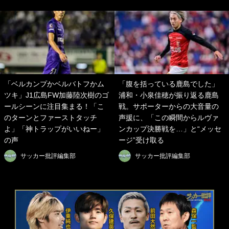
「ベルカンプかベルバトフかム
「腹を括っている鹿島でした」
ツキ」J1広島FW加藤陸次樹のゴ
浦和・小泉佳穂が振り返る鹿島
ールシーンに注目集まる！「こ
戦。サポーターからの大音量の
のターンとファーストタッチ
声援に、「この瞬間からルヴァ
よ」「神トラップがいいねー」
ンカップ決勝戦を…」と“メッセ
の声
ージ”受け取る
サッカー批評編集部
サッカー批評編集部