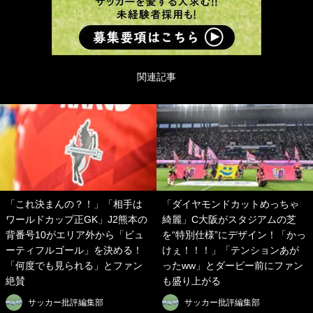
関連記事
「これ決まんの？！」「相手は
「ダイヤモンドカットめっちゃ
ワールドカップ正GK」J2熊本の
綺麗」C大阪がスタジアムの芝
背番号10がエリア外から「ビュ
を“特別仕様”にデザイン！「かっ
ーティフルゴール」を決める！
けぇ！！！」「テンションあが
「何度でも見られる」とファン
ったww」とダービー前にファン
絶賛
も盛り上がる
サッカー批評編集部
サッカー批評編集部