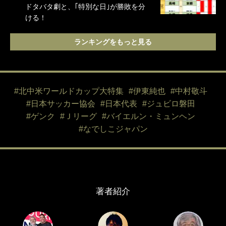
ドタバタ劇と、｢特別な日｣が勝敗を分
ける！
ランキングをもっと見る
#北中米ワールドカップ大特集
#伊東純也
#中村敬斗
#日本サッカー協会
#日本代表
#ジュビロ磐田
#ゲンク
#Ｊリーグ
#バイエルン・ミュンヘン
#なでしこジャパン
著者紹介