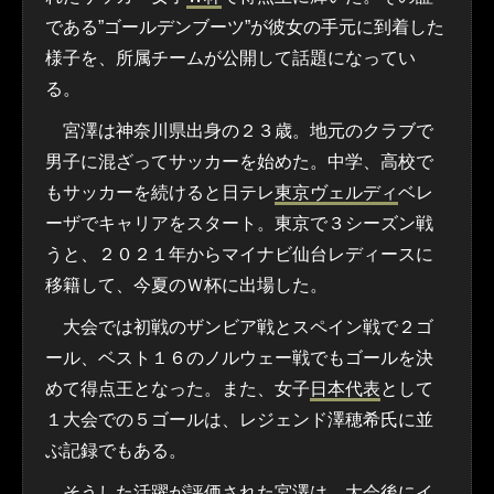
である”ゴールデンブーツ”が彼女の手元に到着した
様子を、所属チームが公開して話題になってい
る。
宮澤は神奈川県出身の２３歳。地元のクラブで
男子に混ざってサッカーを始めた。中学、高校で
もサッカーを続けると日テレ
東京ヴェルディ
ベレ
ーザでキャリアをスタート。東京で３シーズン戦
うと、２０２１年からマイナビ仙台レディースに
移籍して、今夏のＷ杯に出場した。
大会では初戦のザンビア戦とスペイン戦で２ゴ
ール、ベスト１６のノルウェー戦でもゴールを決
めて得点王となった。また、女子
日本代表
として
１大会での５ゴールは、レジェンド澤穂希氏に並
ぶ記録でもある。
そうした活躍が評価された宮澤は、大会後にイ