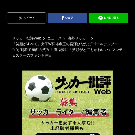
ツイート
シェア
LINEで送る
サッカー批評Web
ニュース
海外サッカー
「笑顔がすべて」女子W杯得点王の宮澤ひなたに”ゴールデンブー
ツ”が到着で満面の笑み！ 喜ぶ姿に「笑顔がとてもかわいい」マンチ
ェスターのファンも注目