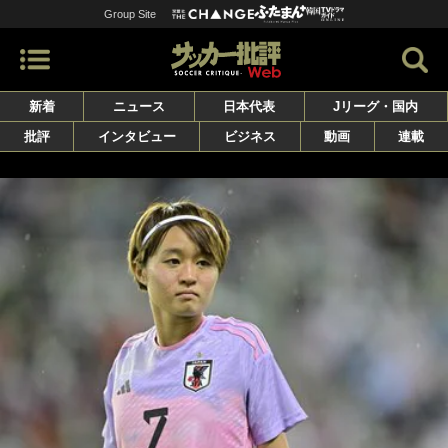
Group Site
新着
ニュース
日本代表
Jリーグ・国内
批評
インタビュー
ビジネス
動画
連載