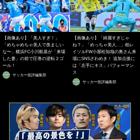
【画像あり】「美人すぎ！」
【画像あり】「綺麗すぎじゃ
「めちゃめちゃ美人で羨ましい
ね？」「めっちゃ美人…」柏レ
な〜」横浜FC小川航基が「来場
イソルFW小屋松知哉の奥さん来
した妻」の前で圧巻の逆転２ゴ
場にSNSざわめき！ 追加点後に
ール！
は「左手にキス」パフォーマン
ス
サッカー批評編集部
サッカー批評編集部