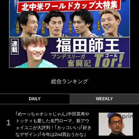
総合ランキング
DAILY
WEEKLY
｢めーっちゃオシャじゃん｣中田英寿や
トッティも愛した名門ローマ、新アウ
ェイユニが大評判！｢カッコいい｣｢好き
なデザイン｣｢今年は2nd買おうかな｣