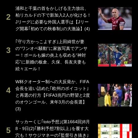
浦和と千葉の首をかしげる主力放出、
柏リカルドの下で新加入2人が化ける！
Jリーグに必要な外国人選手は【Jリー
グ開幕｢初めての秋春制｣の大激論】(4)
｢守り方かっこよすぎ｣上田綺世が妻
の“ワンオペ騒動”に家族写真でアンサ
ー！ボールも嫁の炎上も収める“神対
応”に新婚の板倉、久保、長友夫妻も
続々エール！
W杯クオーター制への大反発か、FIFA
会長を追い詰めた｢欧州のボイコット｣
と再選の行方【FIFA3兆円の野望と2度
のオウンゴール、来年3月の会長選】
(3)
サッカーくじ｢toto予想｣(第1664回)8月
8・9日(2)｢勝利予想7割以上｣を覆す大
穴も！サウジマネーの｢監督引き抜き｣