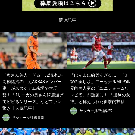
関連記事
「奥さん美人すぎる」J2清水DF
「ほんまに綺麗すぎる…」「無
高橋祐治の「元AKB48メンバー
双の美しさ」アーセナルMFの世
妻」がスタジアム来場で大反
界的美人妻の「ユニフォームワ
響！「Jリーガの奥さん綺麗過ぎ
ンピ姿」が話題に！ 「勝利の女
てビビるシリーズ」などファン
神」と称えられた衝撃的投稿
驚き【人気記事】
サッカー批評編集部
サッカー批評編集部