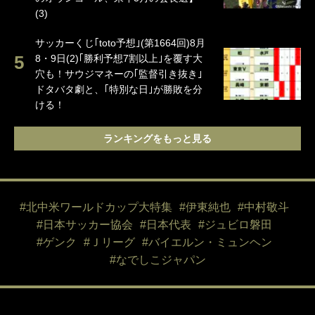
(3)
サッカーくじ｢toto予想｣(第1664回)8月
8・9日(2)｢勝利予想7割以上｣を覆す大
穴も！サウジマネーの｢監督引き抜き｣
ドタバタ劇と、｢特別な日｣が勝敗を分
ける！
ランキングをもっと見る
#北中米ワールドカップ大特集
#伊東純也
#中村敬斗
#日本サッカー協会
#日本代表
#ジュビロ磐田
#ゲンク
#Ｊリーグ
#バイエルン・ミュンヘン
#なでしこジャパン