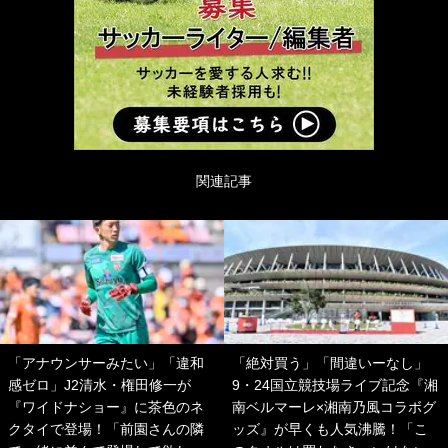
関連記事
「アナウンサーみたい」「違和
「絶対買う」「間違いーなし」
感ゼロ」J2清水・権田修一が
9・24国立競技場ライブ記念『湘
『ワイドナショー』に茶色のネ
南ベルマーレ×湘南乃風コラボグ
クタイで登場！「前園さんの隣
ッズ』が早くも人気沸騰！「こ