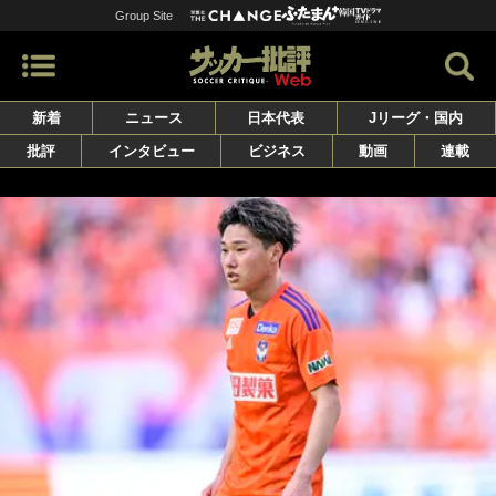
Group Site
新着
ニュース
日本代表
Jリーグ・国内
批評
インタビュー
ビジネス
動画
連載