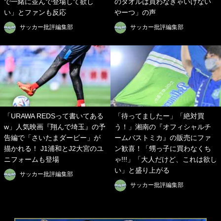
で一緒に並んで登場して欲し
のタオルは買わなきゃいけない
い」とファンも反応
やーつ」の声
サッカー批評編集部
サッカー批評編集部
「URAWA REDSって書いてある
「待ってましたー」「絶対買
w」人気映画『翔んで埼玉』の予
う！」湘南の『オフィシャルチ
告編で「さいたまダービー」が
ームバストミカ』の販売にファ
描かれる！ J1浦和とJ2大宮のユ
ン歓喜！「甥っ子に買わなくち
ニフォームも登場
ゃ!!!」「大人だけど、これは欲し
い」と盛り上がる
サッカー批評編集部
サッカー批評編集部