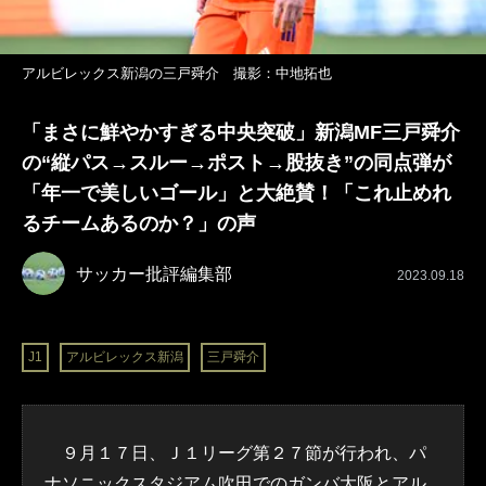
アルビレックス新潟の三戸舜介 撮影：中地拓也
「まさに鮮やかすぎる中央突破」新潟MF三戸舜介
の“縦パス→スルー→ポスト→股抜き”の同点弾が
「年一で美しいゴール」と大絶賛！「これ止めれ
るチームあるのか？」の声
サッカー批評編集部
2023.09.18
J1
アルビレックス新潟
三戸舜介
９月１７日、Ｊ１リーグ第２７節が行われ、パ
ナソニックスタジアム吹田での
ガンバ大阪
と
アル