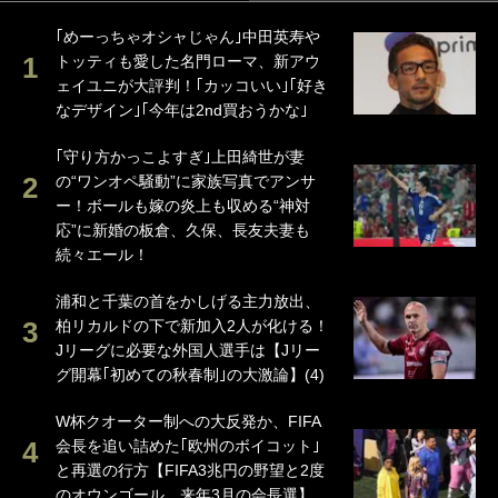
｢めーっちゃオシャじゃん｣中田英寿や
トッティも愛した名門ローマ、新アウ
ェイユニが大評判！｢カッコいい｣｢好き
なデザイン｣｢今年は2nd買おうかな｣
｢守り方かっこよすぎ｣上田綺世が妻
の“ワンオペ騒動”に家族写真でアンサ
ー！ボールも嫁の炎上も収める“神対
応”に新婚の板倉、久保、長友夫妻も
続々エール！
浦和と千葉の首をかしげる主力放出、
柏リカルドの下で新加入2人が化ける！
Jリーグに必要な外国人選手は【Jリー
グ開幕｢初めての秋春制｣の大激論】(4)
W杯クオーター制への大反発か、FIFA
会長を追い詰めた｢欧州のボイコット｣
と再選の行方【FIFA3兆円の野望と2度
のオウンゴール、来年3月の会長選】