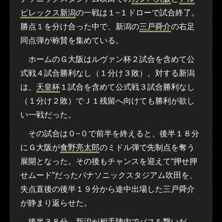
ビレックス新潟
の一戦は１−１ドローで試合終了。
勝点１を分け合った中で、新潟の
三戸舜介
の右足
同点弾が称賛を集めている。
ホームのＧ大阪はルヴァン杯２試合を含めて公
式戦４試合勝利なし（１分け３敗）。対する新潟
は、
天皇杯
１試合を含めて公式戦３試合勝利なし
（１分け２敗）でＪ１残留へ向けても勝利が欲し
い一戦だった。
その試合は０−０で前半を終えると、後半１８分
にＧ大阪が
食野亮太郎
のミドル弾で先制点を奪う
展開となった。その後もチャンスを迎えて“押せ押
せムード”だったパナソニックスタジアム吹田を、
失点直後の後半１９分から途中出場した三戸舜介
が静まり返らせた。
後半３８分、新潟が相手陣内でパスを繋いだ