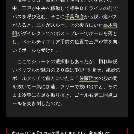
中、三戸が中央へ移動して相手ＤＦラインの前で
パスを呼び込む。そこに
千葉和彦
から鋭い縦パス
が入ると、三戸がスルー。その後方にいた
高木善
朗
がダイレクトでのポストプレーでボールを落と
し、ペナルティエリア手前の位置で三戸が前を向
いてボールを受けた。
ここでシュートの選択肢もあったが、切れ味鋭
いドリブルが魅力の２０歳は“閃き”を見せ、絶妙の
ボールタッチで前方にいたＤＦ
佐藤瑶大
の股の間
を抜いて一気に加速。フリーで抜け出すと、その
まま冷静に右足を振り抜き、ゴール右隅に同点ゴ
ールを突き刺したのだ。
次ページ：■「スローで見るとまたよい。落ち着いて