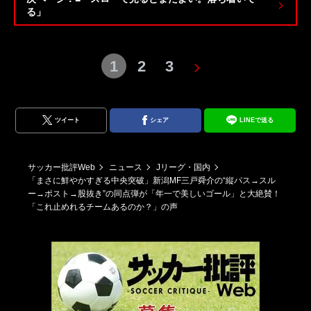
る」
1
2
3
ツイート
シェア
LINEで送る
サッカー批評Web
ニュース
Jリーグ・国内
「まさに鮮やかすぎる中央突破」新潟MF三戸舜介の“縦パス→スル
ー→ポスト→股抜き”の同点弾が「年一で美しいゴール」と大絶賛！
「これ止めれるチームあるのか？」の声