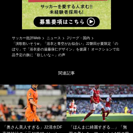
サッカー批評Web
ニュース
Jリーグ・国内
「演歌歌いそうw」「浴衣と青空がお似合い」J2磐田が夏限定「の
ぼり」で「浴衣姿の遠藤保仁デザイン」を披露！ オークションで出
品予定の旗に「欲しいな～」の声
関連記事
「奥さん美人すぎる」J2清水DF
「ほんまに綺麗すぎる…」「無