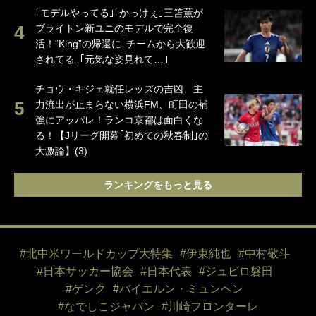
｢モデルやってる｣｢かっけぇ｣三笘薫が
ブライトン新ユニのモデルで完全復
活！“King”の帰還に｢チームから大歓迎
されてる｣｢元気な姿見れて…｣
チョウ・キジェ就任レッズの吉凶、主
力流出が止まらない横浜FM、町田の補
強にアッパレ！ランコ京都は面白くな
る！【Jリーグ開幕｢初めての秋春制｣の
大激論】(3)
ランキングをもっと見る
#北中米ワールドカップ大特集
#伊東純也
#中村敬斗
#日本サッカー協会
#日本代表
#ジュビロ磐田
#ゲンク
#バイエルン・ミュンヘン
#なでしこジャパン
#川崎フロンターレ