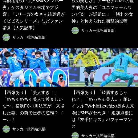
高橋祐治の「元AKB48メンバー
双の美しさ」アーセナルMFの世
妻」がスタジアム来場で大反
界的美人妻の「ユニフォームワ
響！「Jリーガの奥さん綺麗過ぎ
ンピ姿」が話題に！ 「勝利の女
てビビるシリーズ」などファン
神」と称えられた衝撃的投稿
驚き【人気記事】
サッカー批評編集部
サッカー批評編集部
【画像あり】「美人すぎ！」
【画像あり】「綺麗すぎじゃ
「めちゃめちゃ美人で羨ましい
ね？」「めっちゃ美人…」柏レ
な〜」横浜FC小川航基が「来場
イソルFW小屋松知哉の奥さん来
した妻」の前で圧巻の逆転２ゴ
場にSNSざわめき！ 追加点後に
ール！
は「左手にキス」パフォーマン
ス
サッカー批評編集部
サッカー批評編集部