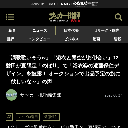
Group Site
新着
ニュース
日本代表
Jリーグ・国内
批評
インタビュー
ビジネス
動画
連載
「演歌歌いそうw」「浴衣と青空がお似合い」J2
磐田が夏限定「のぼり」で「浴衣姿の遠藤保仁デ
ザイン」を披露！ オークションで出品予定の旗に
「欲しいな～」の声
サッカー批評編集部
2023.08.27
J2
ジュビロ磐田
遠藤保仁
Ｊ２リーグに所属するジュビロ磐田が、夏限定の「のぼ