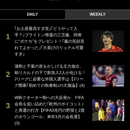
DAILY
WEEKLY
｢お土産最高すぎ笑｣｢どうやって入
手？｣ブライトン帰還の三笘薫、同僚
に“ポケカ”をプレゼント！｢薫の笑顔見
れてよかった｣｢大喜びのリュテル可愛
すぎ｣
浦和と千葉の首をかしげる主力放出、
柏リカルドの下で新加入2人が化ける！
Jリーグに必要な外国人選手は【Jリー
グ開幕｢初めての秋春制｣の大激論】(4)
W杯クオーター制への大反発か、FIFA
会長を追い詰めた｢欧州のボイコット｣
と再選の行方【FIFA3兆円の野望と2度
のオウンゴール、来年3月の会長選】
(3)