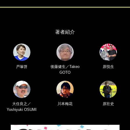
著者紹介
戸塚啓
後藤健生／Takeo
原悦生
GOTO
大住良之／
川本梅花
原壮史
Yoshiyuki OSUMI