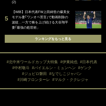
(2)
【W杯】日本代表FW上田綺世の爆美女
モデル妻｢ワンオペ苦言｣で動画削除の
波紋…一方で株を上げ続ける大谷翔平
妻｢最強の処世術」
ランキングをもっと見る
#北中米ワールドカップ大特集
#伊東純也
#日本代表
#中村敬斗
#バイエルン・ミュンヘン
#ゲンク
#ジュビロ磐田
#なでしこジャパン
#川崎フロンターレ
#マルク・ククレジャ