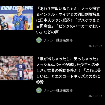
「あれ？吉田いるじゃん」メッシ擁す
るインテル・マイアミの羽田到着写真
に日本人ファン反応！「ブスケツまじ
吉田麻也」「ピンクのパーカーかわい
い」などの声
サッカー批評編集部
2024.02.07
「涙が出ちゃったし、笑っちゃった」
メッシ&ムバッペが施した少年への優
しさが世界の感動を呼ぶ！ 「これは美
しいね」とエスコートキッズとの姿に
称賛
サッカー批評編集部
2023.03.17