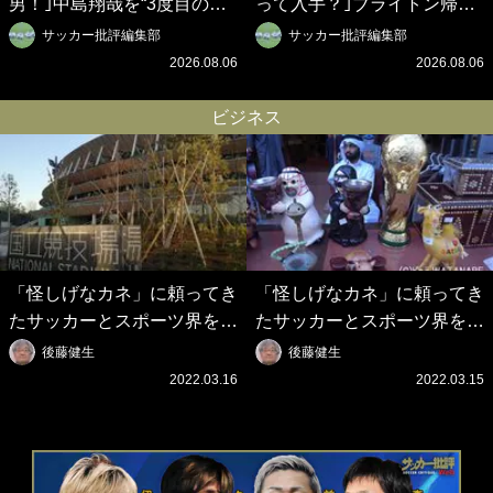
男！｣中島翔哉を“3度目の獲
って入手？｣ブライトン帰還
得”ポルティモネンセが歓迎
の三笘薫、同僚に“ポケカ”を
サッカー批評編集部
サッカー批評編集部
アニメーションで背番号10
プレゼント！｢薫の笑顔見れ
2026.08.06
2026.08.06
を披露!? 過去動画も公開｢幸
てよかった｣｢大喜びのリュテ
せだね〜｣｢爽やかイケメン｣
ル可愛すぎ｣
ビジネス
「怪しげなカネ」に頼ってき
「怪しげなカネ」に頼ってき
たサッカーとスポーツ界を待
たサッカーとスポーツ界を待
つ未来(4)スポーツを「持続
つ未来(3)「ロシアン・マネ
後藤健生
後藤健生
可能」にする「真の投資」の
ー」に続く中東の「オイルマ
2022.03.16
2022.03.15
必要性
ネー」の危険性