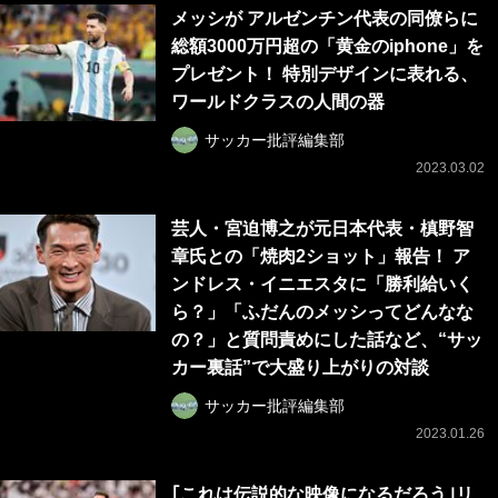
メッシが アルゼンチン代表の同僚らに
総額3000万円超の「黄金のiphone」を
プレゼント！ 特別デザインに表れる、
ワールドクラスの人間の器
サッカー批評編集部
2023.03.02
芸人・宮迫博之が元日本代表・槙野智
章氏との「焼肉2ショット」報告！ ア
ンドレス・イニエスタに「勝利給いく
ら？」「ふだんのメッシってどんなな
の？」と質問責めにした話など、“サッ
カー裏話”で大盛り上がりの対談
サッカー批評編集部
2023.01.26
｢これは伝説的な映像になるだろう｣リ