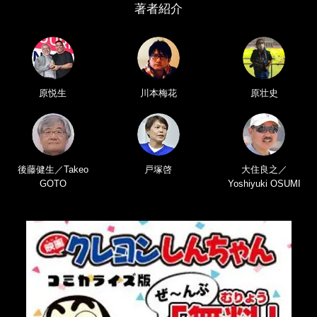
著者紹介
原悦生
川本梅花
原壮史
後藤健生／Takeo
戸塚啓
大住良之／
GOTO
Yoshiyuki OSUMI