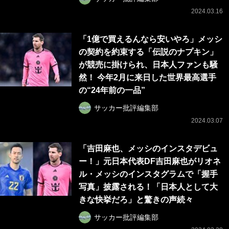
2024.03.16
「1億で買えるんなら安いやろ」メッシ
の契約を約束する「伝説のナプキン」
が競売に掛けられ、日本人ファンも騒
然！ 今年2月に来日した世界最高選手
の“24年前の一品”
サッカー批評編集部
2024.03.07
「吉田麻也、メッシのインスタデビュ
ー！」元日本代表DF吉田麻也がリオネ
ル・メッシのインスタグラムで「握手
写真」披露される！「日本人として大
きな快挙だろ」と驚きの声続々
サッカー批評編集部