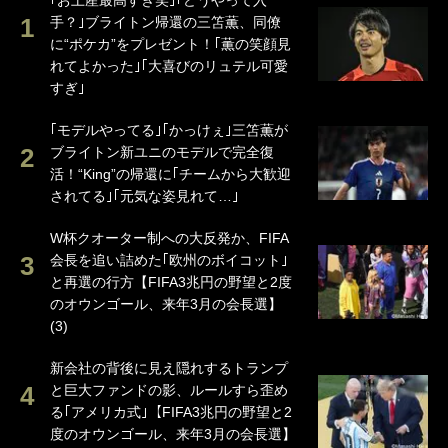
｢お土産最高すぎ笑｣｢どうやって入
手？｣ブライトン帰還の三笘薫、同僚
に“ポケカ”をプレゼント！｢薫の笑顔見
れてよかった｣｢大喜びのリュテル可愛
すぎ｣
｢モデルやってる｣｢かっけぇ｣三笘薫が
ブライトン新ユニのモデルで完全復
活！“King”の帰還に｢チームから大歓迎
されてる｣｢元気な姿見れて…｣
W杯クオーター制への大反発か、FIFA
会長を追い詰めた｢欧州のボイコット｣
と再選の行方【FIFA3兆円の野望と2度
のオウンゴール、来年3月の会長選】
(3)
新会社の背後に見え隠れするトランプ
と巨大ファンドの影、ルールすら歪め
る｢アメリカ式｣【FIFA3兆円の野望と2
度のオウンゴール、来年3月の会長選】