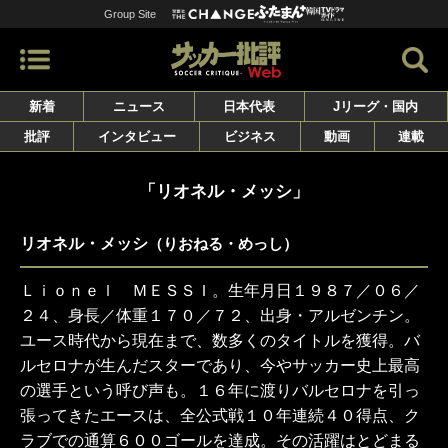
Group Site
新着
ニュース
日本代表
Jリーグ・国内
批評
インタビュー
ビジネス
動画
連載
「リオネル・メッシ」
リオネル・メッシ
（りおねる・めっし）
Ｌｉｏｎｅｌ ＭＥＳＳＩ。生年月日１９８７／０６／
２４、身長／体重１７０／７２、出身・アルゼンチン。
ユース時代から現在まで、数多くのタイトルを獲得。バ
ルセロナが生んだスターであり、今やサッカー史上最高
の選手という呼び声も。１６年に渡りバルセロナを引っ
張ってきたエースは、全公式戦１０年連続４０得点、ク
ラブでの通算６００ゴールを達成。その活躍はとどまる