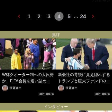
1
2
3
4
5
24
…
批評
W杯クオーター制への大反発
新会社の背後に見え隠れする
か、FIFA会長を追い詰めた
トランプと巨大ファンドの
｢欧州のボイコット｣と再選の
影、ルールすら歪める｢アメ
後藤健生
後藤健生
行方【FIFA3兆円の野望と2
リカ式｣【FIFA3兆円の野望
2026.08.06
2026.08.06
度のオウンゴール、来年3月
と2度のオウンゴール、来年
の会長選】(3)
3月の会長選】(2)
インタビュー