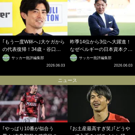
｢もう一度W杯へ｣大ケガから
昨季14位から3位へ大躍進！
の代表復帰！34歳・谷口彰
なぜベルギーの日本資本クラ
悟の奇跡を支えた日本資本の
ブは創設102年目に歴史的快
サッカー批評編集部
サッカー批評編集部
ベルギークラブ、次なる野望
挙を成し遂げられたのか？
2026.06.03
2026.06.03
はW杯ベスト8【シント＝ト
【シント＝トロイデン立石敬
ロイデン立石敬之CEOの世
之CEOの世界戦略】(1)
ニュース
界戦略】(2)
｢やっぱり10番が似合う
｢お土産最高すぎ笑｣｢どうや