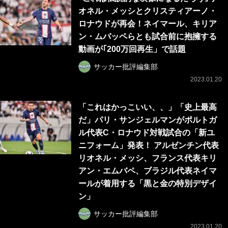
オネル・メッシとクリスティアーノ・
ロナウドが再会！ネイマール、キリア
ン・ムバッペらとも試合前に抱擁する
動画が｢200万回再生」で話題
サッカー批評編集部
2023.01.20
「これはかっこいい、、」「史上最高
だ」パリ・サンジェルマンがポルトガ
ル代表C・ロナウド対戦試合の「新ユ
ニフォーム」発表！ アルゼンチン代表
リオネル・メッシ、フランス代表キリ
アン・エムバペ、ブラジル代表ネイマ
ールが着用する「黒と金の特別デザイ
ン」
サッカー批評編集部
2023.01.20