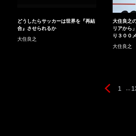
どうしたらサッカーは世界を『再結
大住良之
合』させられるか
リアから
り３００
大住良之
大住良之
1
1
…