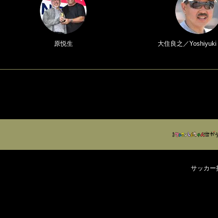
原悦生
大住良之／Yoshiyuki
サッカー