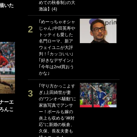
めての秋春制｣の大
｢
描いた
激論】(4)
な
｢めーっちゃオシャ
｢
じゃん｣中田英寿や
w
トッティも愛した
世
名門ローマ、新ア
P
ウェイユニが大評
G
判！｢カッコいい｣
｢
｢好きなデザイン｣
る
｢今年は2nd買おう
上
かな｣
か
｢守り方かっこよす
｢
ぎ｣上田綺世が妻
笑
の“ワンオペ騒動”に
戦
ナーエ
家族写真でアンサ
シ
ろんこ
ー！ボールも嫁の
口
炎上も収める“神対
テ
応”に新婚の板倉、
全
久保、長友夫妻も
ケ