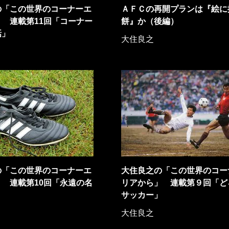
の「この世界のコーナーエ
ＡＦＣの再開プランは『絵に
 連載第11回「コーナー
餅』か（後編）
話」
大住良之
の「この世界のコーナーエ
大住良之の「この世界のコー
 連載第10回「永遠の名
リアから」 連載第９回「ど
サッカー」
大住良之