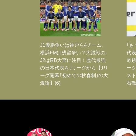
J1優勝争いは神戸ら4チーム、
｢も
横浜FMは残留争い？大混戦の
代表
J2はRB大宮に注目！歴代最強
奇
の日本代表をJリーグから【Jリ
ー
ーグ開幕｢初めての秋春制｣の大
スト
激論】(6)
石敬