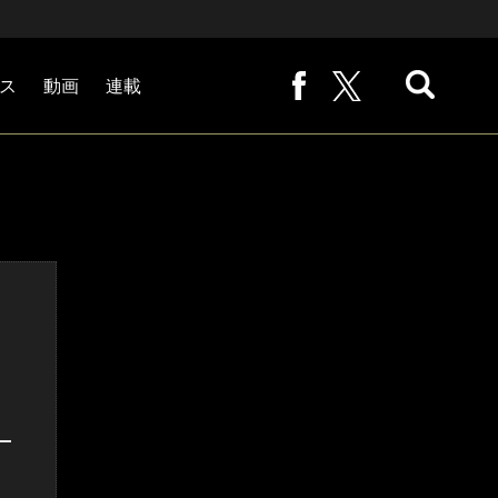
ス
動画
連載
熊崎敬の「路地から始まる処世術」
下田恒幸の「10倍面白くなるサッカー中継の見方」
サッカー批評PHOTOギャラリー「ピッチの焦点」
後藤健生の「蹴球放浪記」
原悦生PHOTOギャラリー「サッカー遠近」
「だれかに言いたくなる記録」
福田師王「ブンデスリーガ奮闘記 Tor!」
大住良之の「この世界のコーナーエリアから」