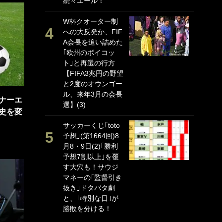
続々エール！
ぎ
W杯クオーター制
｢
への大反発か、FIF
だ
A会長を追い詰めた
表
｢欧州のボイコッ
ペ
ト｣と再選の行方
海
【FIFA3兆円の野望
イ
と2度のオウンゴー
っ
ル、来年3月の会長
的
ナーエ
選】(3)
史を変
｢
サッカーくじ｢toto
笑
予想｣(第1664回)8
手
月8・9日(2)｢勝利
還
予想7割以上｣を覆
に
す大穴も！サウジ
ン
マネーの｢監督引き
れ
抜き｣ドタバタ劇
喜
と、｢特別な日｣が
愛
勝敗を分ける！