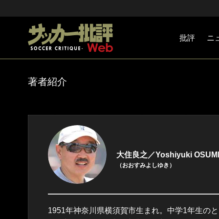
批評
ニ
Jリーグ
戦術
注目選手
海外サッ
監督
マネー
チームマ
日本代表
著者紹介
大住良之／Yoshiyuki OSUM
（おおすみよしゆき）
1951年神奈川県横須賀市生まれ。中学1年生