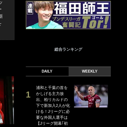
ッ
ー
新
を
総合ランキング
DAILY
WEEKLY
浦和と千葉の首を
｢
かしげる主力放
｢
出、柏リカルドの
ド
下で新加入2人が化
日
ける！Jリーグに必
ン
要な外国人選手は
ー
【Jリーグ開幕｢初
事