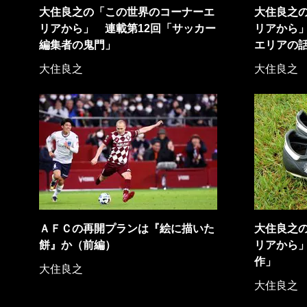
大住良之の「この世界のコーナーエ
大住良之
リアから」 連載第12回「サッカー
リアから」
編集者の鬼門」
エリアの
大住良之
大住良之
ＡＦＣの再開プランは『絵に描いた
大住良之
餅』か（前編）
リアから」
作」
大住良之
大住良之