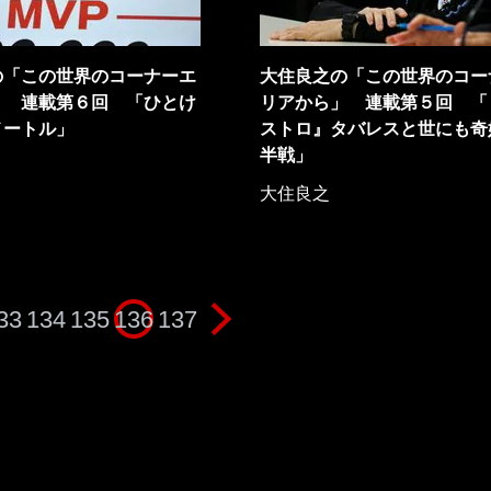
の「この世界のコーナーエ
大住良之の「この世界のコー
」 連載第６回 「ひとけ
リアから」 連載第５回 「
メートル」
ストロ』タバレスと世にも奇
半戦」
大住良之
33
134
135
136
137