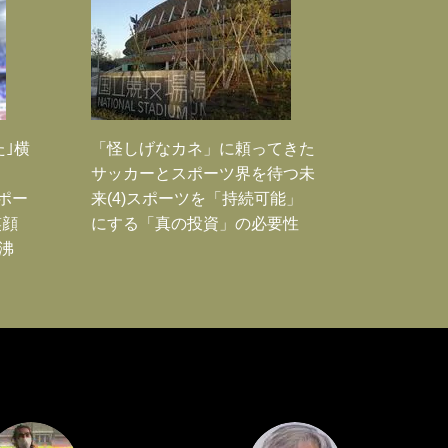
た｣横
「怪しげなカネ」に頼ってきた
サッカーとスポーツ界を待つ未
Jポー
来(4)スポーツを「持続可能」
笑顔
にする「真の投資」の必要性
沸