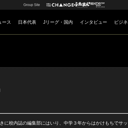
Group Site
ュース
日本代表
Jリーグ・国内
インタビュー
ビジネ
・国内
カー
ネジメント
Jリーグ・国内
戦術
注目選手
海外サッカー
監督
マネー
チームマネジメント
日本代表
I
のときに校内誌の編集部にはいり、中学３年からはかけもちでサッ