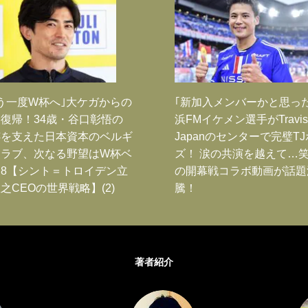
う一度W杯へ｣大ケガからの
｢新加入メンバーかと思っ
復帰！34歳・谷口彰悟の
浜FMイケメン選手がTravis
跡を支えた日本資本のベルギ
Japanのセンターで完璧T
クラブ、次なる野望はW杯ベ
ズ！ 涙の共演を越えて…
8【シント＝トロイデン立
の開幕戦コラボ動画が話題
之CEOの世界戦略】(2)
騰！
著者紹介