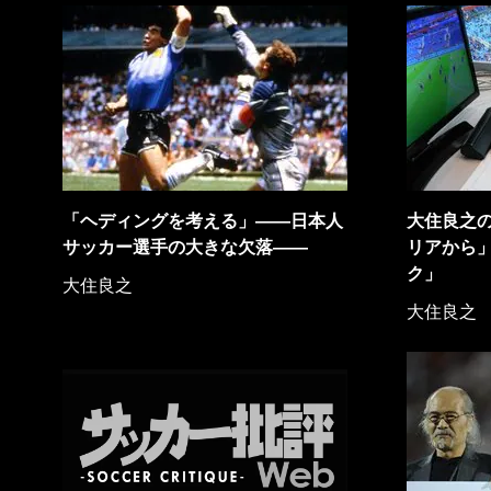
「ヘディングを考える」――日本人
大住良之
サッカー選手の大きな欠落――
リアから
ク」
大住良之
大住良之