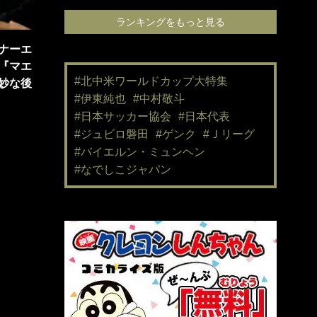
ランキングをもっと見る
ナーエ
『マエ
#北中米ワールドカップ大特集
妙な後
#伊東純也
#中村敬斗
#日本サッカー協会
#日本代表
#ジュビロ磐田
#ゲンク
#Ｊリーグ
#バイエルン・ミュンヘン
#なでしこジャパン