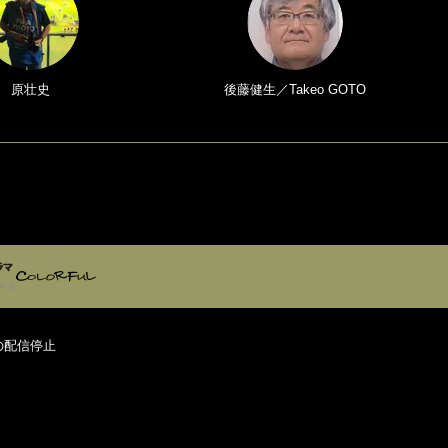
原壮史
後藤健生／Takeo GOTO
の配信停止