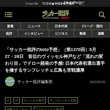
Group Site
新着
ニュース
日本代表
Jリーグ・国内
批評
インタビュー
ビジネス
動画
連載
「サッカー批評のtoto予想」（第1370回）5月
27・28日 首位のヴィッセル神戸など「流れの変
わり目」でドロー頻発の予感! 日本代表初選出選手
を擁するサンフレッチェ広島も苦戦濃厚
サッカー批評編集部
2023.05.26
J1
J2
ヴィッセル神戸
サンフレッチェ広島
川崎フロンターレ
アルビレックス新潟