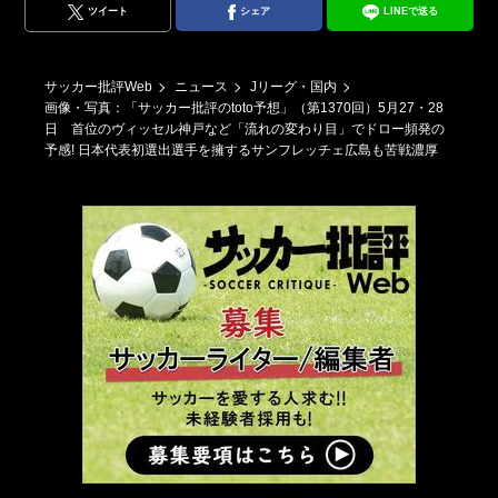
ツイート
シェア
LINEで送る
サッカー批評Web
ニュース
Jリーグ・国内
画像・写真：「サッカー批評のtoto予想」（第1370回）5月27・28
日 首位のヴィッセル神戸など「流れの変わり目」でドロー頻発の
予感! 日本代表初選出選手を擁するサンフレッチェ広島も苦戦濃厚