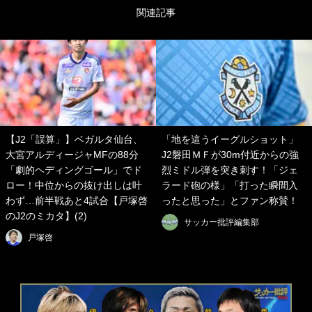
関連記事
【J2「誤算」】ベガルタ仙台、
「地を這うイーグルショット」
大宮アルディージャMFの88分
J2磐田ＭＦが30m付近からの強
「劇的ヘディングゴール」でド
烈ミドル弾を突き刺す！「ジェ
ロー！中位からの抜け出しは叶
ラード砲の様」「打った瞬間入
わず…前半戦あと4試合【戸塚啓
ったと思った」とファン称賛！
のJ2のミカタ】(2)
サッカー批評編集部
戸塚啓