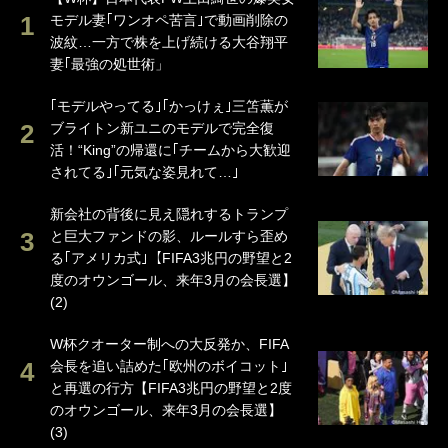
モデル妻｢ワンオペ苦言｣で動画削除の
波紋…一方で株を上げ続ける大谷翔平
妻｢最強の処世術」
｢モデルやってる｣｢かっけぇ｣三笘薫が
ブライトン新ユニのモデルで完全復
活！“King”の帰還に｢チームから大歓迎
されてる｣｢元気な姿見れて…｣
新会社の背後に見え隠れするトランプ
と巨大ファンドの影、ルールすら歪め
る｢アメリカ式｣【FIFA3兆円の野望と2
度のオウンゴール、来年3月の会長選】
(2)
W杯クオーター制への大反発か、FIFA
会長を追い詰めた｢欧州のボイコット｣
と再選の行方【FIFA3兆円の野望と2度
のオウンゴール、来年3月の会長選】
(3)