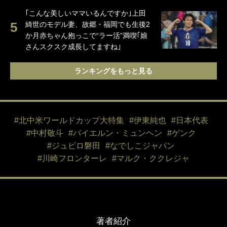
｢こんな美しいママいるんですか｣上田
綺世のモデル妻、故郷・福岡でも生後2
か月赤ちゃん抱っこで“ラー活”満喫｢娘
さんスクスク成長してますね｣
ランキングをもっと見る
#北中米ワールドカップ大特集
#伊東純也
#日本代表
#中村敬斗
#バイエルン・ミュンヘン
#ゲンク
#ジュビロ磐田
#なでしこジャパン
#川崎フロンターレ
#マルク・ククレジャ
著者紹介