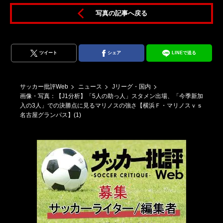
写真の記事へ戻る
方
グ
ツイート
シェア
LINEで送る
サッカー批評Web
ニュース
Jリーグ・国内
画像・写真：【J1分析】「5人の助っ人」スタメン出場、「今季新加
入の3人」での決勝点に見るマリノスの強さ【横浜Ｆ・マリノスｖｓ
名古屋グランパス】(1)