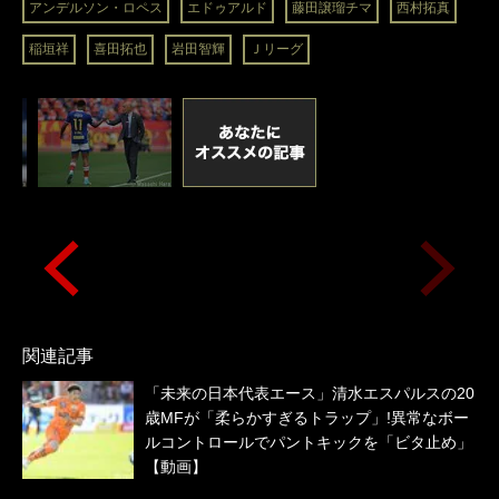
アンデルソン・ロペス
エドゥアルド
藤田譲瑠チマ
西村拓真
稲垣祥
喜田拓也
岩田智輝
Ｊリーグ
関連記事
「未来の日本代表エース」清水エスパルスの20
歳MFが「柔らかすぎるトラップ」!異常なボー
ルコントロールでパントキックを「ビタ止め」
【動画】