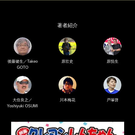
著者紹介
後藤健生／Takeo
原壮史
原悦生
GOTO
大住良之／
川本梅花
戸塚啓
Yoshiyuki OSUMI