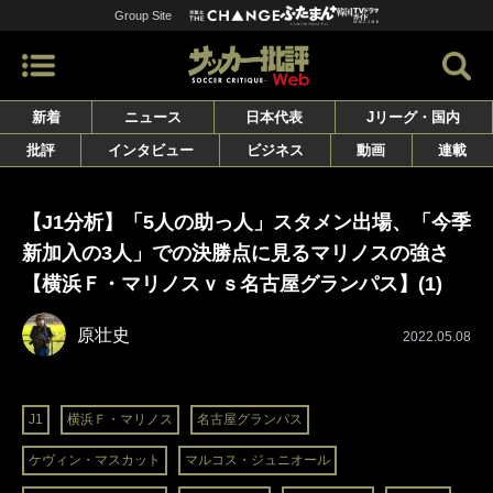
Group Site
新着
ニュース
日本代表
Jリーグ・国内
批評
インタビュー
ビジネス
動画
連載
【J1分析】「5人の助っ人」スタメン出場、「今季
新加入の3人」での決勝点に見るマリノスの強さ
【横浜Ｆ・マリノスｖｓ名古屋グランパス】(1)
原壮史
2022.05.08
J1
横浜Ｆ・マリノス
名古屋グランパス
ケヴィン・マスカット
マルコス・ジュニオール