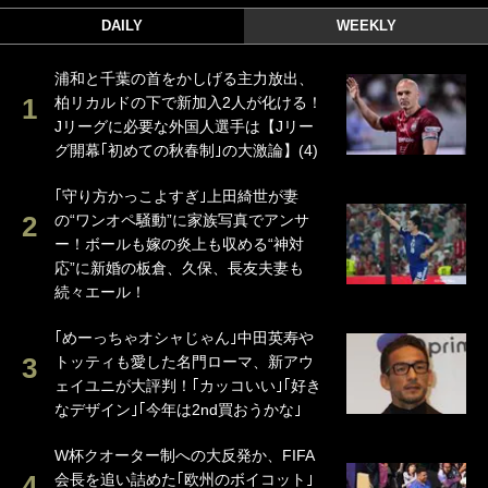
DAILY
WEEKLY
浦和と千葉の首をかしげる主力放出、
柏リカルドの下で新加入2人が化ける！
Jリーグに必要な外国人選手は【Jリー
グ開幕｢初めての秋春制｣の大激論】(4)
｢守り方かっこよすぎ｣上田綺世が妻
の“ワンオペ騒動”に家族写真でアンサ
ー！ボールも嫁の炎上も収める“神対
応”に新婚の板倉、久保、長友夫妻も
続々エール！
｢めーっちゃオシャじゃん｣中田英寿や
トッティも愛した名門ローマ、新アウ
ェイユニが大評判！｢カッコいい｣｢好き
なデザイン｣｢今年は2nd買おうかな｣
W杯クオーター制への大反発か、FIFA
会長を追い詰めた｢欧州のボイコット｣