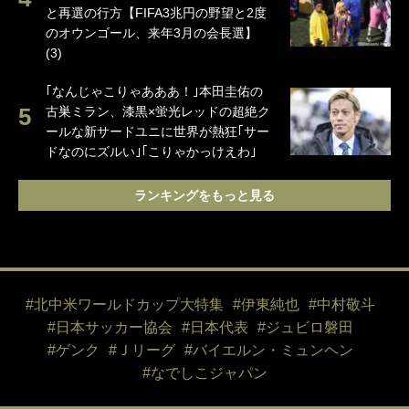
と再選の行方【FIFA3兆円の野望と2度
のオウンゴール、来年3月の会長選】
(3)
｢なんじゃこりゃあああ！｣本田圭佑の
古巣ミラン、漆黒×蛍光レッドの超絶ク
ールな新サードユニに世界が熱狂｢サー
ドなのにズルい｣｢こりゃかっけえわ｣
ランキングをもっと見る
#北中米ワールドカップ大特集
#伊東純也
#中村敬斗
#日本サッカー協会
#日本代表
#ジュビロ磐田
#ゲンク
#Ｊリーグ
#バイエルン・ミュンヘン
#なでしこジャパン