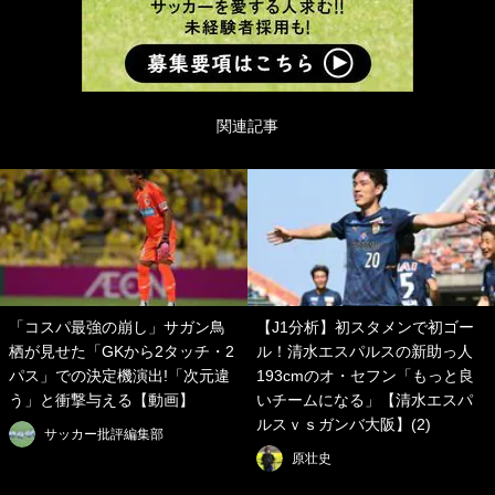
関連記事
「コスパ最強の崩し」サガン鳥
【J1分析】初スタメンで初ゴー
栖が見せた「GKから2タッチ・2
ル！清水エスパルスの新助っ人
パス」での決定機演出!「次元違
193cmのオ・セフン「もっと良
う」と衝撃与える【動画】
いチームになる」【清水エスパ
ルスｖｓガンバ大阪】(2)
サッカー批評編集部
原壮史