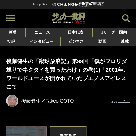
Group Site
新着
ニュース
日本代表
Jリーグ・国内
批評
インタビュー
ビジネス
動画
連載
後藤健生の「蹴球放浪記」第88回「僕がフロリダ
通りでネクタイを買ったわけ」の巻(1)「2001年、
ワールドユースが開かれていたブエノスアイレス
にて」
後藤健生／Takeo GOTO
2021.12.11