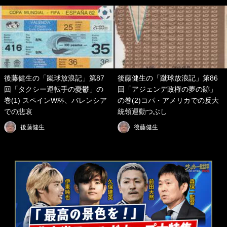
後藤健生の「蹴球放浪記」第87
後藤健生の「蹴球放浪記」第86
回「タクシー運転手の憂鬱」の
回「アジェンデ政権の夢の跡」
巻(1) スペインW杯、バレンシア
の巻(2)コパ・アメリカでの反大
での悲哀
統領運動つぶし
後藤健生
後藤健生