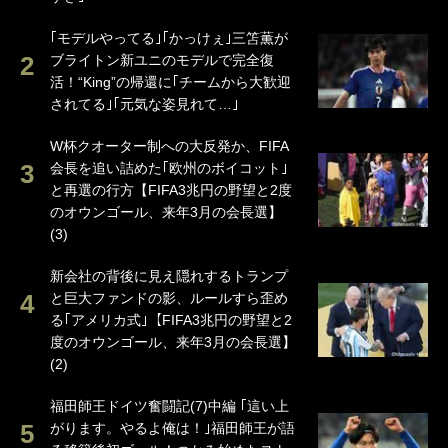
｢モデルやってる｣｢かっけぇ｣三笘薫が
ブライトン新ユニのモデルで完全復
活！“King”の帰還に｢チームから大歓迎
されてる｣｢元気な姿見れて…｣
W杯クオーター制への大反発か、FIFA
会長を追い詰めた｢欧州のボイコット｣
と再選の行方【FIFA3兆円の野望と2度
のオウンゴール、来年3月の会長選】
(3)
新会社の背後に見え隠れするトランプ
と巨大ファンドの影、ルールすら歪め
る｢アメリカ式｣【FIFA3兆円の野望と2
度のオウンゴール、来年3月の会長選】
(2)
福田師王ドイツ奮闘記(7)中編 ｢這い上
がります。やるよ俺は！｣福田師王が語