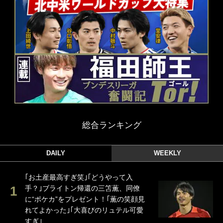
総合ランキング
DAILY
WEEKLY
｢お土産最高すぎ笑｣｢どうやって入
手？｣ブライトン帰還の三笘薫、同僚
に“ポケカ”をプレゼント！｢薫の笑顔見
れてよかった｣｢大喜びのリュテル可愛
すぎ｣