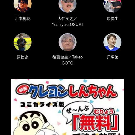
川本梅花
大住良之／
原悦生
Yoshiyuki OSUMI
原壮史
後藤健生／Takeo
戸塚啓
GOTO