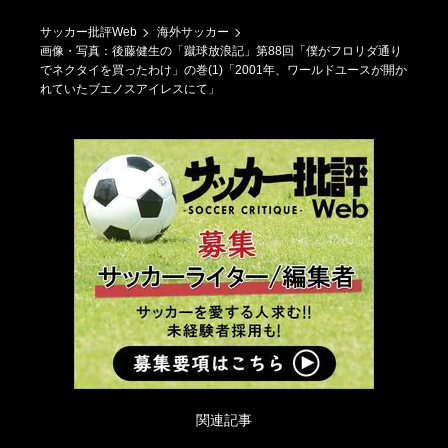
サッカー批評Web
海外サッカー
画像・写真：後藤健生の「蹴球放浪記」第88回「僕がフロリダ通り
でネクタイを買ったわけ」の巻(1)「2001年、ワールドユースが開か
れていたブエノスアイレスにて」
関連記事