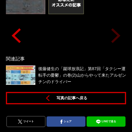
関連記事
後藤健生の「蹴球放浪記」第87回「タクシー運
と
転手の憂鬱」の巻(2)山からやって来たアルゼン
チンのドライバー
写真の記事へ戻る
ツイート
シェア
LINEで送る