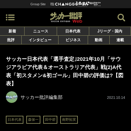
Group Site
新着
ニュース
日本代表
Jリーグ・国内
批評
インタビュー
ビジネス
動画
連載
サッカー日本代表「選手査定｣2021年10月「サウ
ジアラビア代表＆オーストラリア代表」戦(2)A代
表「初スタメン&初ゴール」田中碧の評価は?【図
表】
サッカー批評編集部
2021.10.14
日本代表
森保一
田中碧
南野拓実