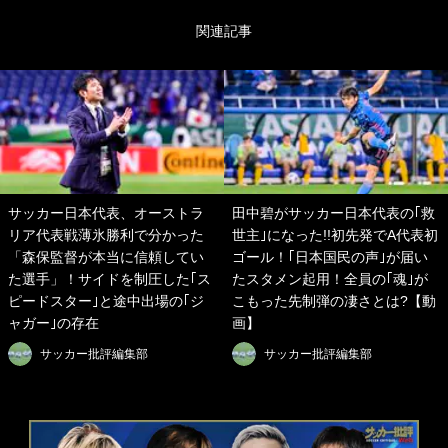
関連記事
サッカー日本代表、オーストラ
田中碧がサッカー日本代表の｢救
リア代表戦薄氷勝利で分かった
世主｣になった!!初先発でA代表初
「森保監督が本当に信頼してい
ゴール！｢日本国民の声｣が届い
た選手」！サイドを制圧した｢ス
たスタメン起用！全員の｢魂｣が
ピードスター｣と途中出場の｢ジ
こもった先制弾の凄さとは?【動
ャガー｣の存在
画】
サッカー批評編集部
サッカー批評編集部