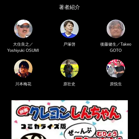
著者紹介
大住良之／
戸塚啓
後藤健生／Takeo
Yoshiyuki OSUMI
GOTO
川本梅花
原壮史
原悦生