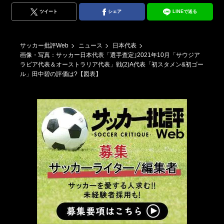
ツイート
シェア
LINEで送る
ラ
サッカー批評Web
ニュース
日本代表
画像・写真：サッカー日本代表「選手査定｣2021年10月「サウジア
ラビア代表＆オーストラリア代表」戦(2)A代表「初スタメン&初ゴー
ル」田中碧の評価は?【図表】