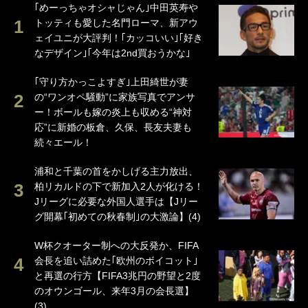
｢めーっちゃオシャじゃん｣中田英寿や
トッティも愛した名門ローマ、新アウ
ェイユニが大評判！｢カッコいい｣｢好き
なデザイン｣｢今年は2nd買おうかな｣
｢守り方かっこよすぎ｣上田綺世が妻
の“ワンオペ騒動”に家族写真でアンサ
ー！ボールも嫁の炎上も収める“神対
応”に新婚の板倉、久保、長友夫妻も
続々エール！
浦和と千葉の首をかしげる主力放出、
柏リカルドの下で新加入2人が化ける！
Jリーグに必要な外国人選手は【Jリー
グ開幕｢初めての秋春制｣の大激論】(4)
W杯クオーター制への大反発か、FIFA
会長を追い詰めた｢欧州のボイコット｣
と再選の行方【FIFA3兆円の野望と2度
のオウンゴール、来年3月の会長選】
(3)