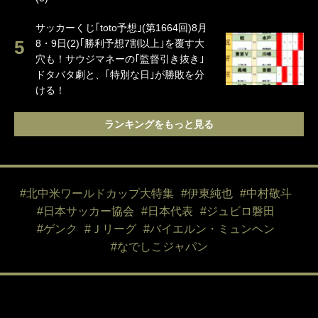
サッカーくじ｢toto予想｣(第1664回)8月
8・9日(2)｢勝利予想7割以上｣を覆す大
穴も！サウジマネーの｢監督引き抜き｣
ドタバタ劇と、｢特別な日｣が勝敗を分
ける！
ランキングをもっと見る
#北中米ワールドカップ大特集
#伊東純也
#中村敬斗
#日本サッカー協会
#日本代表
#ジュビロ磐田
#ゲンク
#Ｊリーグ
#バイエルン・ミュンヘン
#なでしこジャパン