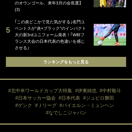
のオウンゴール、来年3月の会長選】
(3)
｢この炎どこかで見た気がする｣名門ユ
ベントスが“炎×ブラック”のインパクト
大の新3rdユニフォーム発表！｢W杯フ
ランス大会の日本代表の色違いを感じ
させる｣
ランキングをもっと見る
#北中米ワールドカップ大特集
#伊東純也
#中村敬斗
#日本サッカー協会
#日本代表
#ジュビロ磐田
#ゲンク
#Ｊリーグ
#バイエルン・ミュンヘン
#なでしこジャパン