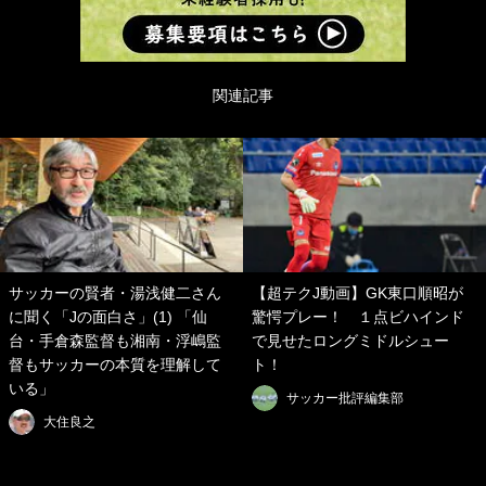
関連記事
サッカーの賢者・湯浅健二さん
【超テクJ動画】GK東口順昭が
に聞く「Jの面白さ」(1) 「仙
驚愕プレー！ １点ビハインド
台・手倉森監督も湘南・浮嶋監
で見せたロングミドルシュー
督もサッカーの本質を理解して
ト！
いる」
サッカー批評編集部
大住良之