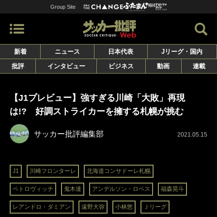
Group Site
新着
ニュース
日本代表
Jリーグ・国内
批評
インタビュー
ビジネス
動画
連載
【J1プレビュー】強すぎる川崎「大敗」再現
は!? 好調ストライカーを擁する札幌が挑む
サッカー批評編集部
2021.05.15
J1
川崎フロンターレ
北海道コンサドーレ札幌
ペトロヴィッチ
鬼木達
アンデルソン・ロペス
福森晃斗
レアンドロ・ダミアン
遠野大弥
小林悠
Ｊリーグ