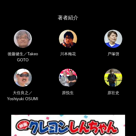
著者紹介
後藤健生／Takeo
川本梅花
戸塚啓
GOTO
大住良之／
原悦生
原壮史
Yoshiyuki OSUMI