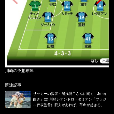
川崎の予想布陣
札
関連記事
サッカーの賢者・湯浅健二さんに聞く「Jの面
白さ」(2) 川崎レアンドロ・ダミアン「ブラジ
ル代表監督に眼力があれば、革命が起きる」