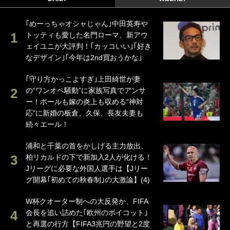
｢めーっちゃオシャじゃん｣中田英寿や
トッティも愛した名門ローマ、新アウ
ェイユニが大評判！｢カッコいい｣｢好き
なデザイン｣｢今年は2nd買おうかな｣
｢守り方かっこよすぎ｣上田綺世が妻
の“ワンオペ騒動”に家族写真でアンサ
ー！ボールも嫁の炎上も収める“神対
応”に新婚の板倉、久保、長友夫妻も
続々エール！
浦和と千葉の首をかしげる主力放出、
柏リカルドの下で新加入2人が化ける！
Jリーグに必要な外国人選手は【Jリー
グ開幕｢初めての秋春制｣の大激論】(4)
W杯クオーター制への大反発か、FIFA
会長を追い詰めた｢欧州のボイコット｣
と再選の行方【FIFA3兆円の野望と2度