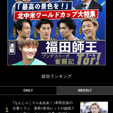
総合ランキング
DAILY
WEEKLY
｢なんじゃこりゃあああ！｣本田圭佑の
古巣ミラン、漆黒×蛍光レッドの超絶ク