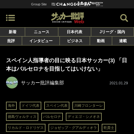
Group Site
新着
ニュース
日本代表
Jリーグ・国内
批評
インタビュー
ビジネス
動画
連載
スペイン人指導者の目に映る日本サッカー(3) 「日
本はバルセロナを目指してはいけない」
サッカー批評編集部
2021.01.29
海外
ドイツ代表
スペイン代表
川崎フロンターレ
徳島ヴォルティス
バルセロナ
ディエゴ・シメオネ
リカルド・ロドリゲス
ジョゼップ・グアルディオラ
乾貴士