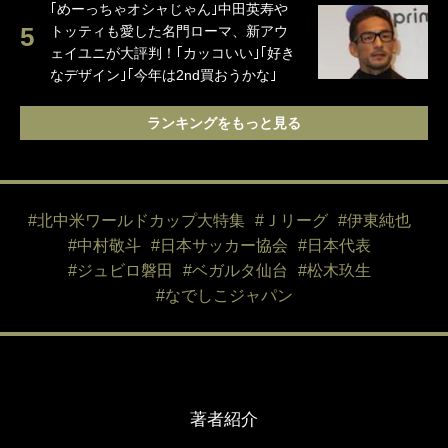
｢めーっちゃオシャじゃん｣中田英寿や
トッティも愛した名門ローマ、新アウ
ェイユニが大評判！｢カッコいい｣｢好き
なデザイン｣｢今年は2nd買おうかな｣
ランキングをもっと見る
#北中米ワールドカップ大特集
#Ｊリーグ
#伊東純也
#中村敬斗
#日本サッカー協会
#日本代表
#ジュビロ磐田
#ベガルタ仙台
#松木玖生
#なでしこジャパン
著者紹介