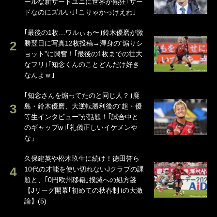
ールな新サードユニに世界が熱狂｢サー
ドなのにズルい｣｢こりゃかっけえわ｣
｢最後の1枚…ワルぃゎ〜｣鈴木優磨が激
勝翌日に写真12枚投稿→渾身の“煽りシ
ョット”に興奮！｢最後の1枚までの壮大
なフリ｣｢知念くんのことどんだけ好き
なんよｗ｣
｢知念さんを煽ってたのと同じ人？｣鹿
島・鈴木優磨、大逆転勝利後の“超・優
等生インタビュー”が話題！｢試合中と
のギャップw｣｢礼儀正しいイケメンや
な」
久保建英や松木玖生に続け！徳田誉ら
10代の才能を使い切れないJクラブの課
題と、｢0円欧州移籍｣撲滅への処方箋
【Jリーグ開幕｢初めての秋春制｣の大激
論】(5)