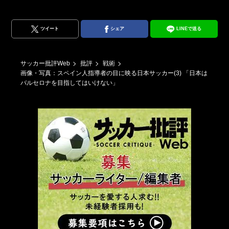
影
ツイート
シェア
LINEで送る
サッカー批評Web
批評
戦術
画像・写真：スペイン人指導者の目に映る日本サッカー(3) 「日本は
バルセロナを目指してはいけない」