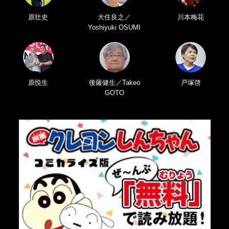
原壮史
大住良之／
川本梅花
Yoshiyuki OSUMI
原悦生
後藤健生／Takeo
戸塚啓
GOTO