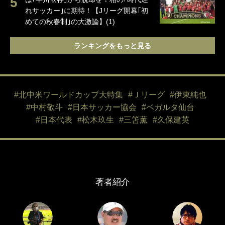
れサッカー｣に期待！【Jリーグ開幕｢初
めての秋春制｣の大激論】(1)
ランキングをもっと見る
#北中米ワールドカップ大特集
#Ｊリーグ
#伊東純也
#中村敬斗
#日本サッカー協会
#ベガルタ仙台
#日本代表
#松木玖生
#三笘薫
#久保建英
著者紹介