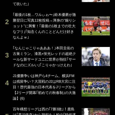
て吹いた｣
｢最後の1枚…ワルぃゎ〜｣鈴木優磨が激
勝翌日に写真12枚投稿→渾身の“煽りシ
ョット”に興奮！｢最後の1枚までの壮大
なフリ｣｢知念くんのことどんだけ好き
なんよｗ｣
｢なんじゃこりゃあああ！｣本田圭佑の
古巣ミラン、漆黒×蛍光レッドの超絶ク
ールな新サードユニに世界が熱狂｢サー
ドなのにズルい｣｢こりゃかっけえわ｣
J1優勝争いは神戸ら4チーム、横浜FM
は残留争い？大混戦のJ2はRB大宮に注
目！歴代最強の日本代表をJリーグから
【Jリーグ開幕｢初めての秋春制｣の大激
論】(6)
百年構想リーグは西の｢7勝3敗｣！鹿島
は｢早川依存｣から脱却を！柏の｢時代遅