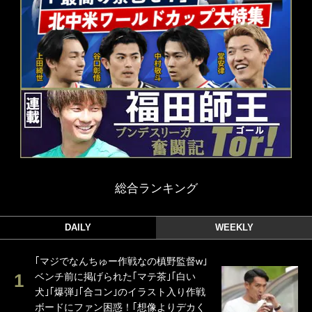
総合ランキング
DAILY
WEEKLY
｢マジでなんちゅー作戦なの槙野監督w｣
ベンチ前に掲げられた｢マテ茶｣｢白い
犬｣｢爆弾｣｢合コン｣のイラスト入り作戦
ボードにファン困惑！｢想像よりデカく