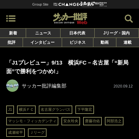
Group Site
新着
ニュース
日本代表
Jリーグ・国内
批評
インタビュー
ビジネス
動画
連載
「J1プレビュー」9/13 横浜FC－名古屋「“新局
面”で勝利をつかめ!」
サッカー批評編集部
2020.09.12
J1
横浜ＦＣ
名古屋グランパス
下平隆宏
マッシモ・フィッカデンティ
安永玲央
齋藤功佑
阿部浩之
成瀬竣平
Ｊリーグ