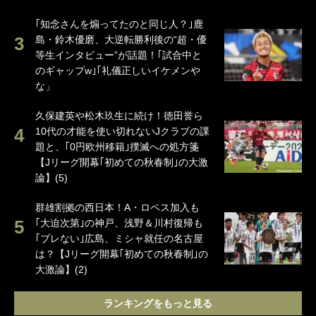
｢知念さんを煽ってたのと同じ人？｣鹿
島・鈴木優磨、大逆転勝利後の“超・優
等生インタビュー”が話題！｢試合中と
のギャップw｣｢礼儀正しいイケメンや
な」
久保建英や松木玖生に続け！徳田誉ら
10代の才能を使い切れないJクラブの課
題と、｢0円欧州移籍｣撲滅への処方箋
【Jリーグ開幕｢初めての秋春制｣の大激
論】(5)
群雄割拠の西日本！A・ロペス加入も
｢大迫次第｣の神戸、浅野＆川村復帰も
｢ブレない｣広島、ミシャ就任の名古屋
は？【Jリーグ開幕｢初めての秋春制｣の
大激論】(2)
ランキングをもっと見る