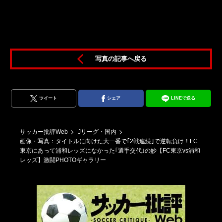
ト
定
っ
て
っ
写真の記事へ戻る
ツイート
シェア
LINEで送る
サッカー批評Web
Jリーグ・国内
画像・写真：タイトルに向けた大一番で｢2戦連続｣で逆転負け！FC
東京にあって浦和レッズになかった｢選手交代｣の妙【FC東京vs浦和
レッズ】激闘PHOTOギャラリー