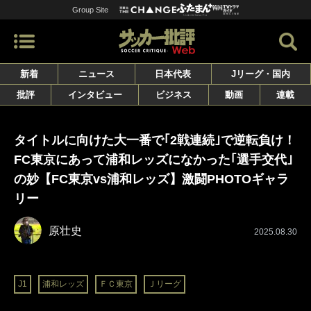
Group Site
新着
ニュース
日本代表
Jリーグ・国内
批評
インタビュー
ビジネス
動画
連載
タイトルに向けた大一番で｢2戦連続｣で逆転負け！
FC東京にあって浦和レッズになかった｢選手交代｣
の妙【FC東京vs浦和レッズ】激闘PHOTOギャラ
リー
原壮史
2025.08.30
J1
浦和レッズ
ＦＣ東京
Ｊリーグ