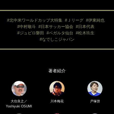
#北中米ワールドカップ大特集
#Ｊリーグ
#伊東純也
#中村敬斗
#日本サッカー協会
#日本代表
#ジュビロ磐田
#ベガルタ仙台
#松木玖生
#なでしこジャパン
著者紹介
大住良之／
川本梅花
戸塚啓
Yoshiyuki OSUMI