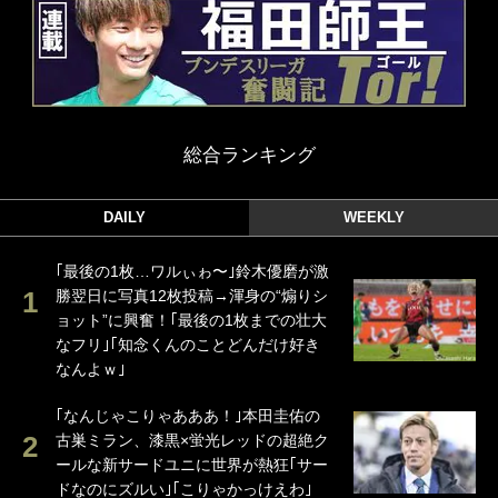
総合ランキング
DAILY
WEEKLY
｢最後の1枚…ワルぃゎ〜｣鈴木優磨が激
勝翌日に写真12枚投稿→渾身の“煽りシ
ョット”に興奮！｢最後の1枚までの壮大
なフリ｣｢知念くんのことどんだけ好き
なんよｗ｣
｢なんじゃこりゃあああ！｣本田圭佑の
古巣ミラン、漆黒×蛍光レッドの超絶ク
ールな新サードユニに世界が熱狂｢サー
ドなのにズルい｣｢こりゃかっけえわ｣