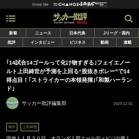
Group Site
新着
ニュース
日本代表
Jリーグ・国内
批評
インタビュー
ビジネス
動画
連載
｢14試合14ゴールって化け物すぎる｣フェイエノー
ルト上田綺世が予測を上回る“股抜きボレー”で14
得点目！｢ストライカーの本領発揮｣｢和製ハーラン
ド｣
サッカー批評編集部
2025.12.01
海外
上田綺世
現地１１月３０日、オランダ１部エールディビジの第１