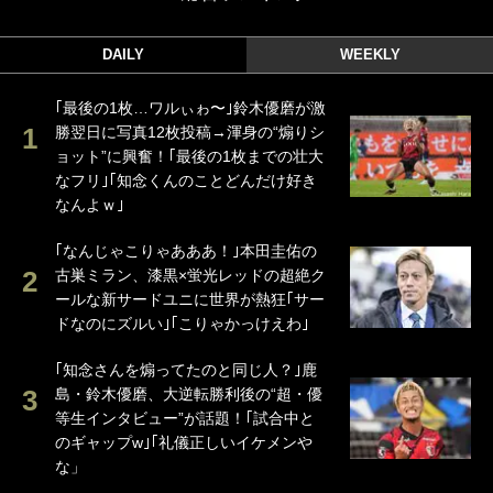
DAILY
WEEKLY
｢最後の1枚…ワルぃゎ〜｣鈴木優磨が激
勝翌日に写真12枚投稿→渾身の“煽りシ
ョット”に興奮！｢最後の1枚までの壮大
なフリ｣｢知念くんのことどんだけ好き
なんよｗ｣
｢なんじゃこりゃあああ！｣本田圭佑の
古巣ミラン、漆黒×蛍光レッドの超絶ク
ールな新サードユニに世界が熱狂｢サー
ドなのにズルい｣｢こりゃかっけえわ｣
｢知念さんを煽ってたのと同じ人？｣鹿
島・鈴木優磨、大逆転勝利後の“超・優
等生インタビュー”が話題！｢試合中と
のギャップw｣｢礼儀正しいイケメンや
な」