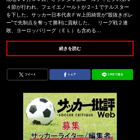
４節が行われ、フェイエノールトが２−１でテルスター
を下した。サッカー日本代表ＦＷ上田綺世が“股抜きボレ
ー”で先制点を奪って勝利に貢献した。 リーグ戦２連
敗、ヨーロッパリーグ（ＥＬ）も含める…
続きを読む
ツイート
シェア
LINEで送る