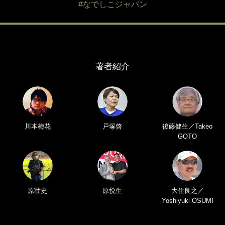
#なでしこジャパン
著者紹介
川本梅花
戸塚啓
後藤健生／Takeo
GOTO
原壮史
原悦生
大住良之／
Yoshiyuki OSUMI