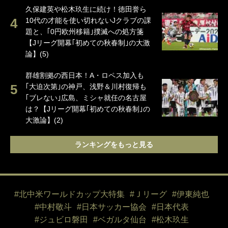
久保建英や松木玖生に続け！徳田誉ら
10代の才能を使い切れないJクラブの課
題と、｢0円欧州移籍｣撲滅への処方箋
【Jリーグ開幕｢初めての秋春制｣の大激
論】(5)
群雄割拠の西日本！A・ロペス加入も
｢大迫次第｣の神戸、浅野＆川村復帰も
｢ブレない｣広島、ミシャ就任の名古屋
は？【Jリーグ開幕｢初めての秋春制｣の
大激論】(2)
ランキングをもっと見る
#北中米ワールドカップ大特集
#Ｊリーグ
#伊東純也
#中村敬斗
#日本サッカー協会
#日本代表
#ジュビロ磐田
#ベガルタ仙台
#松木玖生