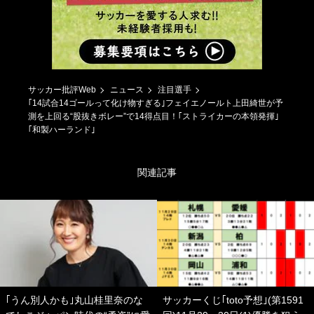
サッカー批評Web
ニュース
注目選手
｢14試合14ゴールって化け物すぎる｣フェイエノールト上田綺世が予
測を上回る“股抜きボレー”で14得点目！｢ストライカーの本領発揮｣
｢和製ハーランド｣
関連記事
｢うん別人かも｣丸山桂里奈のな
サッカーくじ｢toto予想｣(第1591