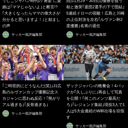
でしこジャパン時代の“勇姿”に愛
回)11月29・30日(1)優勝を狙う
娘は｢ママじゃないよ｣と断言!?
柏と激突｢退団2選手の下で団結｣
｢大きくなったらママの偉大さが
5連続ドローの宿敵！広島と川崎
分かると思いますよ！｣と励まし
の上位対決を左右｢ルヴァン杯2
の声
度優勝｣名将の退任
サッカー批評編集部
サッカー批評編集部
｢ご時世的にどうなんだ(笑)｣J1広
ザックジャパンの晩餐会！4バッ
島のルヴァンカップ優勝記念ス
クが｢久しぶりに｣再会して写真
カジャンに思わぬ反応！｢熊がリ
を公開！｢何このメンツ最高だ
アル過ぎる｣｢反骨過ぎる｣
ろ｣｢レジェンド集結｣現役3人で1
人は5大会連続のW杯出場を目指
サッカー批評編集部
す
サッカー批評編集部