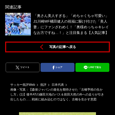
関連記事
「奥さん美人すぎる」「めちゃくちゃ可愛い」
J1川崎MF橘田健人の祝福に駆け付けた「美人
妻」にファンざわめく！「奥様めっちゃキレイ
なお方ですね…！」と注目集まる【人気記事】
写真の記事へ戻る
ツイート
シェア
LINEで送る
サッカー批評Web
批評
日本代表
画像・写真：【森保ジャパンの進化を期待させた「古橋亨梧の生か
し方」(1)】後半ATの鎌田大地のパス＆前田大然の外への走りが引き
出したもの……戦術に組み込むのではなく、古橋を生かす意図