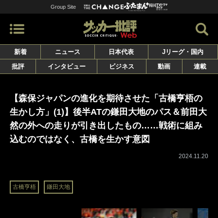
Group Site
新着
ニュース
日本代表
Jリーグ・国内
批評
インタビュー
ビジネス
動画
連載
【森保ジャパンの進化を期待させた「古橋亨梧の
生かし方」(1)】後半ATの鎌田大地のパス＆前田大
然の外への走りが引き出したもの……戦術に組み
込むのではなく、古橋を生かす意図
2024.11.20
古橋亨梧
鎌田大地