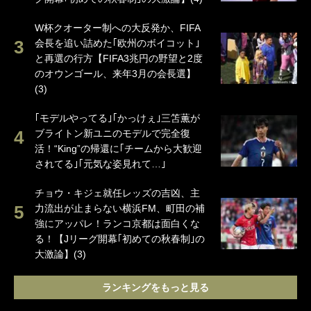
W杯クオーター制への大反発か、FIFA
会長を追い詰めた｢欧州のボイコット｣
と再選の行方【FIFA3兆円の野望と2度
のオウンゴール、来年3月の会長選】
(3)
｢モデルやってる｣｢かっけぇ｣三笘薫が
ブライトン新ユニのモデルで完全復
活！“King”の帰還に｢チームから大歓迎
されてる｣｢元気な姿見れて…｣
チョウ・キジェ就任レッズの吉凶、主
力流出が止まらない横浜FM、町田の補
強にアッパレ！ランコ京都は面白くな
る！【Jリーグ開幕｢初めての秋春制｣の
大激論】(3)
ランキングをもっと見る