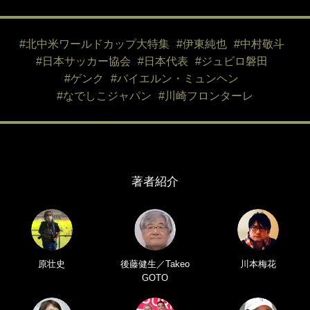
#北中米ワールドカップ大特集
#伊東純也
#中村敬斗
#日本サッカー協会
#日本代表
#ジュビロ磐田
#ゲンク
#バイエルン・ミュンヘン
#なでしこジャパン
#川崎フロンターレ
著者紹介
原壮史
後藤健生／Takeo
川本梅花
GOTO