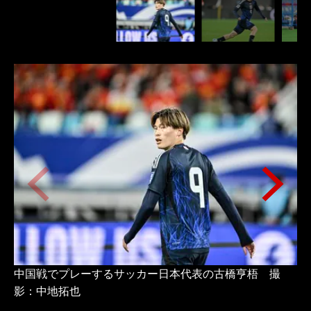
中国戦でプレーするサッカー日本代表の古橋亨梧 撮
中
影：中地拓也
影