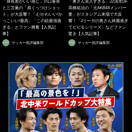
「身長差がいい感じ」川口春奈
「奥さん美人すぎる」J2清水DF
と三笘薫の「肩くっつけショッ
高橋祐治の「元AKB48メンバー
ト」が大反響！「え!かわいい!か
妻」がスタジアム来場で大反
っこいい!最高」「この絵最強過
響！「Jリーガの奥さん綺麗過ぎ
ぎる」とファン興奮【人気記
てビビるシリーズ」などファン
事】
驚き【人気記事】
サッカー批評編集部
サッカー批評編集部