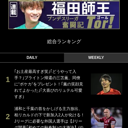
総合ランキング
DAILY
WEEKLY
｢お土産最高すぎ笑｣｢どうやって入
手？｣ブライトン帰還の三笘薫、同僚
に“ポケカ”をプレゼント！｢薫の笑顔見
れてよかった｣｢大喜びのリュテル可愛
すぎ｣
浦和と千葉の首をかしげる主力放出、
柏リカルドの下で新加入2人が化ける！
Jリーグに必要な外国人選手は【Jリー
グ開幕｢初めての秋春制｣の大激論】(4)