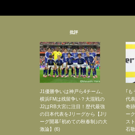
批評
J1優勝争いは神戸ら4チーム、
｢も
横浜FMは残留争い？大混戦の
代表
J2はRB大宮に注目！歴代最強
奇
の日本代表をJリーグから【Jリ
ー
ーグ開幕｢初めての秋春制｣の大
スト
激論】(6)
石敬