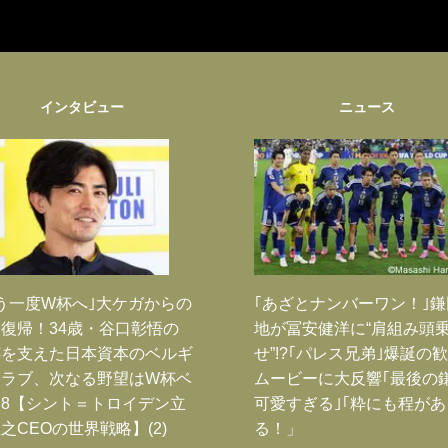
インタビュー
ニュース
う一度W杯へ｣大ケガからの
｢あざとナンバーワン！｣
復帰！34歳・谷口彰悟の
地が冨安健洋に“肩組み頭
跡を支えた日本資本のベルギ
せ”!?｢パレス兄弟｣爆誕の
クラブ、次なる野望はW杯ベ
ムービーに大反響｢最後の
8【シント＝トロイデン立
可愛すぎる｣｢粋にも程があ
之CEOの世界戦略】(2)
る！」