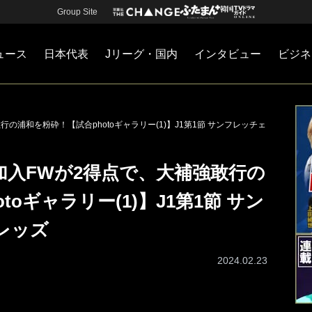
Group Site
ュース
日本代表
Jリーグ・国内
インタビュー
ビジネ
・国内
カー
ネジメント
Jリーグ・国内
戦術
注目選手
海外サッカー
監督
マネー
チームマネジメント
日本代表
浦和を粉砕！【試合photoギャラリー(1)】J1第1節 サンフレッチェ
加入FWが2得点で、大補強敢行の
oギャラリー(1)】J1第1節 サン
レッズ
2024.02.23