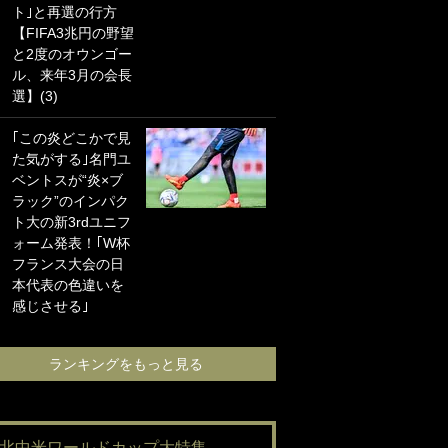
ト｣と再選の行方
海の夕日”新アウェ
【FIFA3兆円の野望
イユニに大反響｢か
と2度のオウンゴー
っこよすぎ｣｢革新
ル、来年3月の会長
的｣｢ソソられる！｣
選】(3)
｢お土産最高すぎ
｢この炎どこかで見
笑｣｢どうやって入
た気がする｣名門ユ
手？｣ブライトン帰
ベントスが“炎×ブ
還の三笘薫、同僚
ラック”のインパク
に“ポケカ”をプレゼ
ト大の新3rdユニフ
ント！｢薫の笑顔見
ォーム発表！｢W杯
れてよかった｣｢大
フランス大会の日
喜びのリュテル可
本代表の色違いを
愛すぎ｣
感じさせる｣
ランキングをも
ランキングをもっと見る
#北中米ワールドカップ大特集