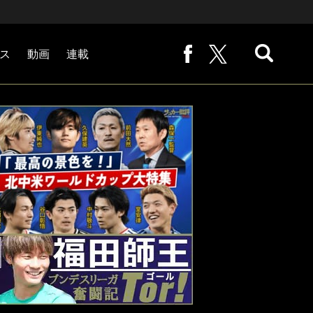
ス
動画
連載
熊崎敬の「路地から始まる処世術」
下田恒幸の「10倍面白くなるサッカー中継の見方」
サッカー批評PHOTOギャラリー「ピッチの焦点」
後藤健生の「蹴球放浪記」
原悦生PHOTOギャラリー「サッカー遠近」
「だれかに言いたくなる記録」
福田師王「ブンデスリーガ奮闘記 Tor!」
大住良之の「この世界のコーナーエリアから」