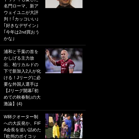
名門ローマ、新ア
PKにイタリア代表
ウェイユニが大評
GKも成す術なし！
判！｢カッコいい｣
｢ノーチャンスすぎ
｢好きなデザイン｣
るわ｣｢綺世のPKの
｢今年は2nd買おう
上手さは世界屈指
かな｣
かも｣
浦和と千葉の首を
｢また敬斗が魚に
かしげる主力放
笑｣菅原由勢がW杯
出、柏リカルドの
戦士の夏休み秘蔵
下で新加入2人が化
ショット公開！ 川
ける！Jリーグに必
口春奈と結婚のモ
要な外国人選手は
テ男も登場で｢写真
【Jリーグ開幕｢初
全部楽しそう｣｢タ
めての秋春制｣の大
ケの水中かわいす
激論】(4)
ぎる」
W杯クオーター制
｢セカンドで決まり
への大反発か、FIF
だな｣19歳の日本代
A会長を追い詰めた
表MFが加入したス
｢欧州のボイコッ
ペイン名門、“地中