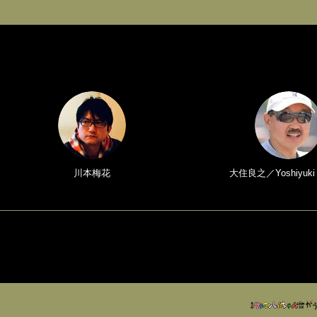
川本梅花
大住良之／Yoshiyuki