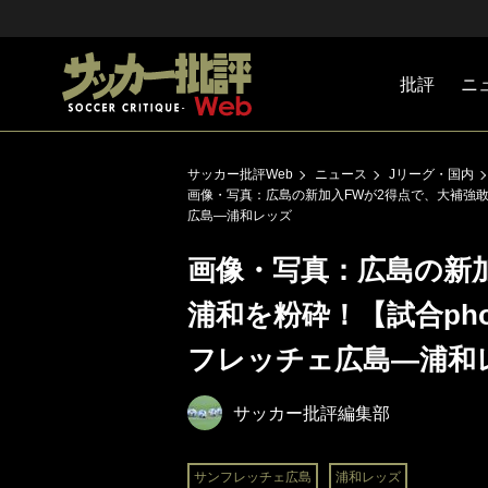
批評
ニ
Jリーグ
戦術
注目選手
海外サッ
監督
マネー
チームマ
日本代表
サッカー批評Web
ニュース
Jリーグ・国内
画像・写真：広島の新加入FWが2得点で、大補強敢行の
広島―浦和レッズ
画像・写真：広島の新
浦和を粉砕！【試合phot
フレッチェ広島―浦和
サッカー批評編集部
サンフレッチェ広島
浦和レッズ