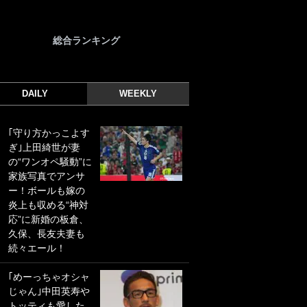
総合ランキング
DAILY
WEEKLY
｢守り方かっこよす
｢光の速さじゃん｣
ぎ｣上田綺世が妻
｢えっぐいミドル｣
の“ワンオペ騒動”に
ドイツ名門移籍の
家族写真でアンサ
日本代表23歳ボラ
ー！ボールも嫁の
ンチ、移籍後初ゴ
炎上も収める“神対
ールに驚愕！｢見た
応”に新婚の板倉、
事ないシュートや｣
久保、長友夫妻も
｢聡がどんどん遠く
続々エール！
なっていく」
｢めーっちゃオシャ
｢誰が止めれんねん
じゃん｣中田英寿や
w｣フェイエ上田綺
トッティも愛した
世の“神コース”弾丸