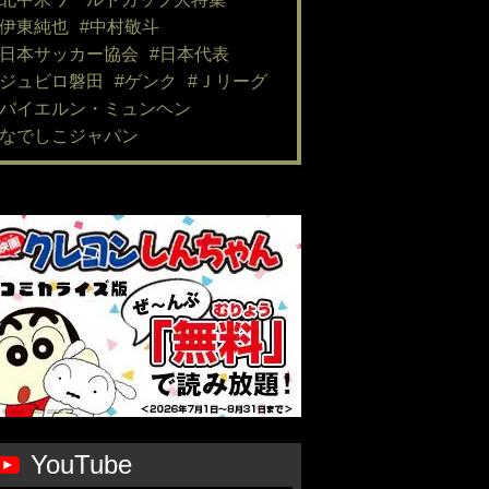
#伊東純也
#中村敬斗
#日本サッカー協会
#日本代表
#ジュビロ磐田
#ゲンク
#Ｊリーグ
#バイエルン・ミュンヘン
#なでしこジャパン
YouTube