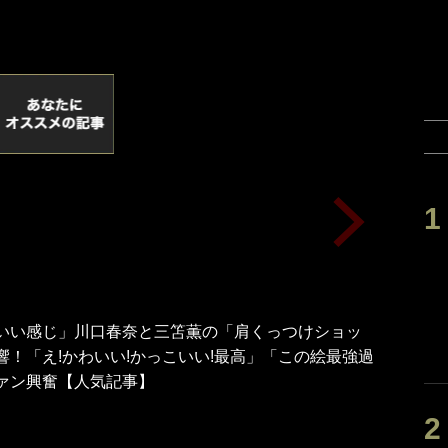
いい感じ」川口春奈と三笘薫の「肩くっつけショッ
響！「え!かわいい!かっこいい!最高」「この絵最強過
ァン興奮【人気記事】