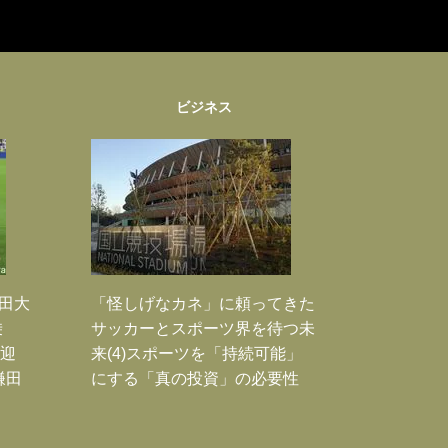
ビジネス
鎌田大
「怪しげなカネ」に頼ってきた
乗
サッカーとスポーツ界を待つ未
歓迎
来(4)スポーツを「持続可能」
鎌田
にする「真の投資」の必要性