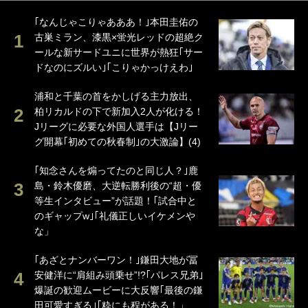
｢なんじゃこりゃあああ！｣本田圭佑の
古巣ミラン、漆黒×蛍光レッドの超絶ク
ールな新サードユニに世界が熱狂｢サー
ドなのにズルい｣｢こりゃかっけえわ｣
浦和と千葉の首をかしげる主力放出、
柏リカルドの下で新加入2人が化ける！
Jリーグに必要な外国人選手は【Jリー
グ開幕｢初めての秋春制｣の大激論】(4)
｢知念さんを煽ってたのと同じ人？｣鹿
島・鈴木優磨、大逆転勝利後の“超・優
等生インタビュー”が話題！｢試合中と
のギャップw｣｢礼儀正しいイケメンや
な」
｢あざとナンバーワン！｣鎌田大地が冨
安健洋に“肩組み頭乗せ”!?｢パレス兄弟｣
爆誕の歓迎ムービーに大反響｢最後の鎌
田可愛すぎる｣｢粋にも程がある！」