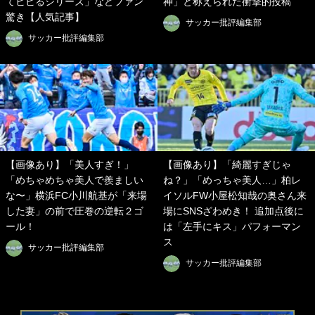
てビビるシリーズ」などファン
神」と称えられた衝撃的投稿
驚き【人気記事】
サッカー批評編集部
サッカー批評編集部
【画像あり】「美人すぎ！」
【画像あり】「綺麗すぎじゃ
「めちゃめちゃ美人で羨ましい
ね？」「めっちゃ美人…」柏レ
な〜」横浜FC小川航基が「来場
イソルFW小屋松知哉の奥さん来
した妻」の前で圧巻の逆転２ゴ
場にSNSざわめき！ 追加点後に
ール！
は「左手にキス」パフォーマン
ス
サッカー批評編集部
サッカー批評編集部