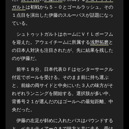
ガルト
は初戦から５－０とゴールラッシュ。その
１点目を演出した伊藤のスルーパスが話題になっ
ている。
シュトゥットガルトはホームにＶｆＬボーフム
を迎えた。アウェイチームに所属する
浅野拓磨
と
の日本人対決も注目されたが、先に結果を残した
のが伊藤だ。
前半１８分、日本代表ＤＦはセンターサークル
付近でボールを受ける。そのまま前に持ち運ぶ
と、前線の両サイドと中央にいた３人の味方がそ
れぞれランニングを開始する。選択肢が多い中、
背番号２１が選んだのはゴールへの最短距離、中
央だった。
伊藤の左足が斜めに入れたパスはバウンドする
と、ペナルティアークまで味方と共に走る。受け