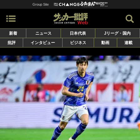
Group Site
新着
ニュース
日本代表
Jリーグ・国内
批評
インタビュー
ビジネス
動画
連載