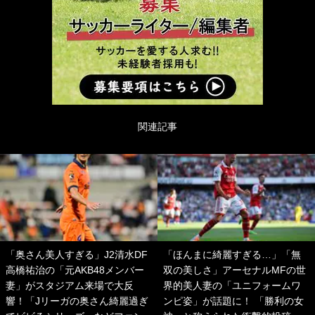
関連記事
「奥さん美人すぎる」J2清水DF
「ほんまに綺麗すぎる…」「無
高橋祐治の「元AKB48メンバー
双の美しさ」アーセナルMFの世
妻」がスタジアム来場で大反
界的美人妻の「ユニフォームワ
響！「Jリーガの奥さん綺麗過ぎ
ンピ姿」が話題に！ 「勝利の女