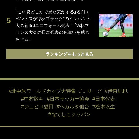
｢この炎どこかで見た気がする｣名門ユ
ベントスが“炎×ブラック”のインパクト
大の新3rdユニフォーム発表！｢W杯フ
ランス大会の日本代表の色違いを感じ
させる｣
ランキングをもっと見る
#北中米ワールドカップ大特集
#Ｊリーグ
#伊東純也
#中村敬斗
#日本サッカー協会
#日本代表
#ジュビロ磐田
#ベガルタ仙台
#松木玖生
#なでしこジャパン