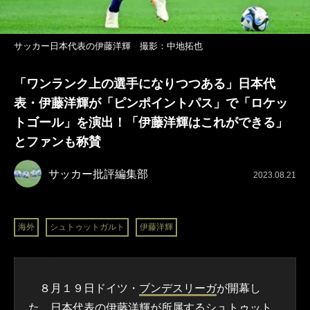
サッカー日本代表の伊藤洋輝 撮影：中地拓也
「ワンランク上の選手になりつつある」日本代
表・伊藤洋輝が「ピンポイントパス」で「ロケッ
トゴール」を演出！「伊藤洋輝はこれができる」
とファンも称賛
サッカー批評編集部
2023.08.21
海外
シュトゥットガルト
伊藤洋輝
８月１９日ドイツ・
ブンデスリーガ
が開幕し
た。
日本代表
の
伊藤洋輝
が所属する
シュトゥット