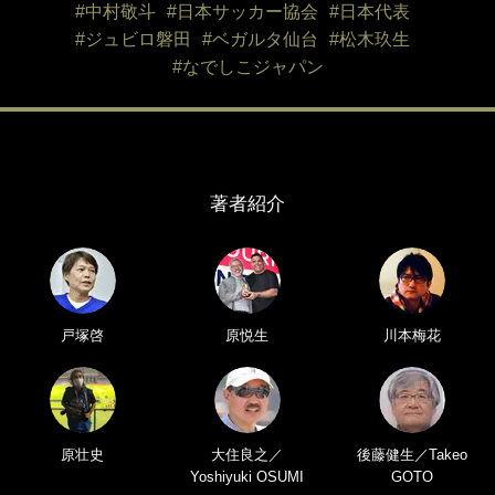
#中村敬斗
#日本サッカー協会
#日本代表
#ジュビロ磐田
#ベガルタ仙台
#松木玖生
#なでしこジャパン
著者紹介
戸塚啓
原悦生
川本梅花
原壮史
大住良之／
後藤健生／Takeo
Yoshiyuki OSUMI
GOTO