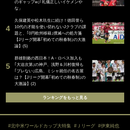
のギャップw｣｢礼儀正しいイケメンや
な」
久保建英や松木玖生に続け！徳田誉ら
10代の才能を使い切れないJクラブの課
題と、｢0円欧州移籍｣撲滅への処方箋
【Jリーグ開幕｢初めての秋春制｣の大激
論】(5)
群雄割拠の西日本！A・ロペス加入も
｢大迫次第｣の神戸、浅野＆川村復帰も
｢ブレない｣広島、ミシャ就任の名古屋
は？【Jリーグ開幕｢初めての秋春制｣の
大激論】(2)
ランキングをもっと見る
#北中米ワールドカップ大特集
#Ｊリーグ
#伊東純也