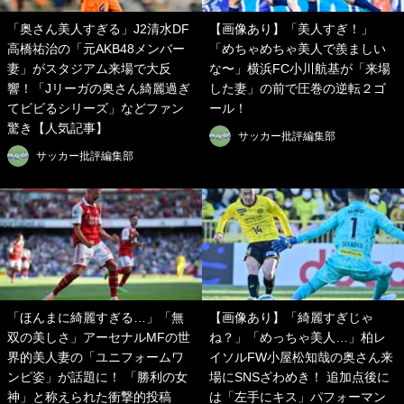
「奥さん美人すぎる」J2清水DF
【画像あり】「美人すぎ！」
高橋祐治の「元AKB48メンバー
「めちゃめちゃ美人で羨ましい
妻」がスタジアム来場で大反
な〜」横浜FC小川航基が「来場
響！「Jリーガの奥さん綺麗過ぎ
した妻」の前で圧巻の逆転２ゴ
てビビるシリーズ」などファン
ール！
驚き【人気記事】
サッカー批評編集部
サッカー批評編集部
「ほんまに綺麗すぎる…」「無
【画像あり】「綺麗すぎじゃ
双の美しさ」アーセナルMFの世
ね？」「めっちゃ美人…」柏レ
界的美人妻の「ユニフォームワ
イソルFW小屋松知哉の奥さん来
ンピ姿」が話題に！ 「勝利の女
場にSNSざわめき！ 追加点後に
神」と称えられた衝撃的投稿
は「左手にキス」パフォーマン