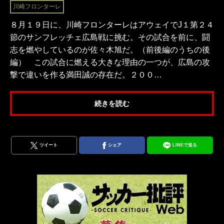
川崎フロンターレ
８月１９日に、川崎フロンターレはアウェイでJ１第２４
節のサンフレッチェ広島戦に挑む。その試合を前に、闘
志を燃やしているのが佐々木旭だ。（前後編のうちの後
編） この試合に燃える大きな理由の一つが、広島の攻
撃で違いを作る満田誠の存在だ。２００…
続きを読む
ツイート
シェア
LINEで送る