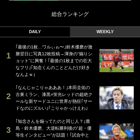
総合ランキング
DAILY
WEEKLY
｢最後の1枚…ワルぃゎ〜｣鈴木優磨が激
勝翌日に写真12枚投稿→渾身の“煽りシ
ョット”に興奮！｢最後の1枚までの壮大
なフリ｣｢知念くんのことどんだけ好き
なんよｗ｣
｢なんじゃこりゃあああ！｣本田圭佑の
古巣ミラン、漆黒×蛍光レッドの超絶ク
ールな新サードユニに世界が熱狂｢サー
ドなのにズルい｣｢こりゃかっけえわ｣
｢知念さんを煽ってたのと同じ人？｣鹿
島・鈴木優磨、大逆転勝利後の“超・優
等生インタビュー”が話題！｢試合中と