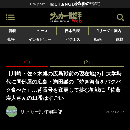
Group Site
新着
ニュース
日本代表
Jリーグ・国内
批評
インタビュー
ビジネス
動画
連載
（1）
（2）
【川崎・佐々木旭の広島戦前の現在地(2)】大学時
代に同部屋の広島・満田誠の「焼き海苔をバクバ
ク食べた」…背番号を変更して挑む初戦に「佐藤
寿人さんの11番はすごい」
サッカー批評編集部
2023.08.17