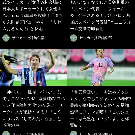
式ツイッターが女子W杯会場の
もいいな」なでしこ長谷川唯の
日本人サポーターとして女優＆
「スペイン代表ユニフォーム
YouTuberの写真を投稿！「優ち
姿」公開される！ バルセロナ所
ゃん世界デビューやん」「リゼ
属のスペイン代表MFとユニフォ
ムおるやん!!」と反応
ーム交換で即着用
サッカー批評編集部
サッカー批評編集部
「神パス」「世界レベルよ」な
「堂安律ぽい」「もはやメッシ
でしこジャパンMF遠藤純の“スペ
やん」なでしこジャパンFW田中
イン守備陣無力化”の左足アーリ
美南が単独突破で決めた左足強
ークロスが絶妙すぎる！「こう
烈弾にファン驚嘆！「このシュ
いうパス出してみたいなぁ」と
ートは完璧なゴラッソよ」と称
感嘆の声
賛続く
サッカー批評編集部
サッカー批評編集部