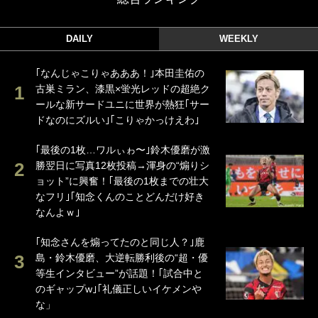
DAILY
WEEKLY
｢なんじゃこりゃあああ！｣本田圭佑の
古巣ミラン、漆黒×蛍光レッドの超絶ク
ールな新サードユニに世界が熱狂｢サー
ドなのにズルい｣｢こりゃかっけえわ｣
｢最後の1枚…ワルぃゎ〜｣鈴木優磨が激
勝翌日に写真12枚投稿→渾身の“煽りシ
ョット”に興奮！｢最後の1枚までの壮大
なフリ｣｢知念くんのことどんだけ好き
なんよｗ｣
｢知念さんを煽ってたのと同じ人？｣鹿
島・鈴木優磨、大逆転勝利後の“超・優
等生インタビュー”が話題！｢試合中と
のギャップw｣｢礼儀正しいイケメンや
な」