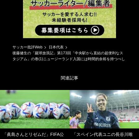
サッカー批評Web
日本代表
後藤健生の「蹴球放浪記」第173回「中央駅から直結の超便利なス
タジアム」の巻(1)ニュージーランド入国には時間的余裕を持つべし
関連記事
「眞島さんとリゼムだ」FIFA公
「スペイン代表ユニの長谷川唯