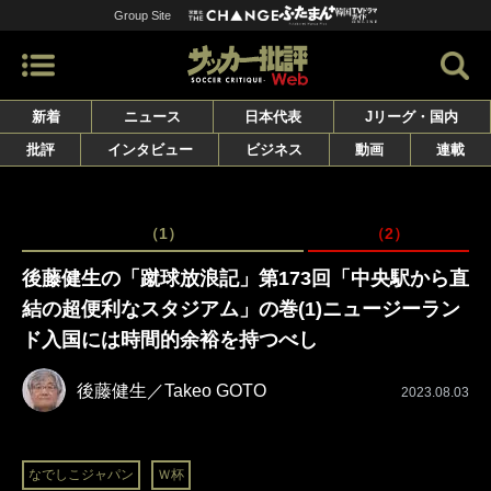
Group Site
新着
ニュース
日本代表
Jリーグ・国内
批評
インタビュー
ビジネス
動画
連載
（1）
（2）
後藤健生の「蹴球放浪記」第173回「中央駅から直
結の超便利なスタジアム」の巻(1)ニュージーラン
ド入国には時間的余裕を持つべし
後藤健生／Takeo GOTO
2023.08.03
なでしこジャパン
Ｗ杯