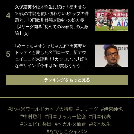
久保建英や松木玖生に続け！徳田誉ら
10代の才能を使い切れないJクラブの課
題と、｢0円欧州移籍｣撲滅への処方箋
【Jリーグ開幕｢初めての秋春制｣の大激
論】(5)
｢めーっちゃオシャじゃん｣中田英寿や
トッティも愛した名門ローマ、新アウ
ェイユニが大評判！｢カッコいい｣｢好き
なデザイン｣｢今年は2nd買おうかな｣
ランキングをもっと見る
#北中米ワールドカップ大特集
#Ｊリーグ
#伊東純也
#中村敬斗
#日本サッカー協会
#日本代表
#ジュビロ磐田
#ベガルタ仙台
#松木玖生
#なでしこジャパン