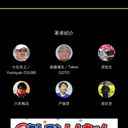
著者紹介
大住良之／
後藤健生／Takeo
原悦生
Yoshiyuki OSUMI
GOTO
川本梅花
戸塚啓
原壮史