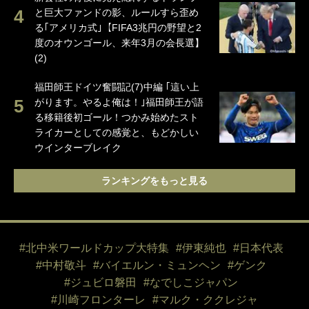
と巨大ファンドの影、ルールすら歪め
る｢アメリカ式｣【FIFA3兆円の野望と2
度のオウンゴール、来年3月の会長選】
(2)
福田師王ドイツ奮闘記(7)中編 ｢這い上
がります。やるよ俺は！｣福田師王が語
る移籍後初ゴール！つかみ始めたスト
ライカーとしての感覚と、もどかしい
ウインターブレイク
ランキングをもっと見る
#北中米ワールドカップ大特集
#伊東純也
#日本代表
#中村敬斗
#バイエルン・ミュンヘン
#ゲンク
#ジュビロ磐田
#なでしこジャパン
#川崎フロンターレ
#マルク・ククレジャ