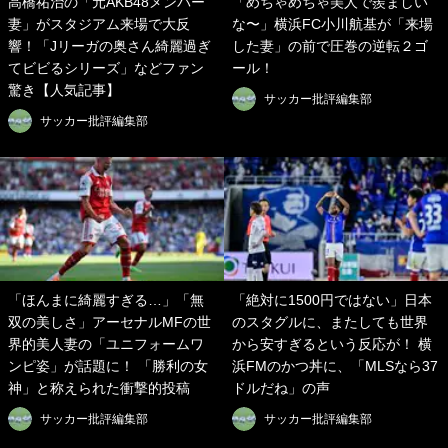
高橋祐治の「元AKB48メンバー
「めちゃめちゃ美人で羨ましい
妻」がスタジアム来場で大反
な〜」横浜FC小川航基が「来場
響！「Jリーガの奥さん綺麗過ぎ
した妻」の前で圧巻の逆転２ゴ
てビビるシリーズ」などファン
ール！
驚き【人気記事】
サッカー批評編集部
サッカー批評編集部
「ほんまに綺麗すぎる…」「無
「絶対に1500円ではない」日本
双の美しさ」アーセナルMFの世
のスタグルに、またしても世界
界的美人妻の「ユニフォームワ
から安すぎるという反応が！ 横
ンピ姿」が話題に！ 「勝利の女
浜FMのかつ丼に、「MLSなら37
神」と称えられた衝撃的投稿
ドルだね」の声
サッカー批評編集部
サッカー批評編集部