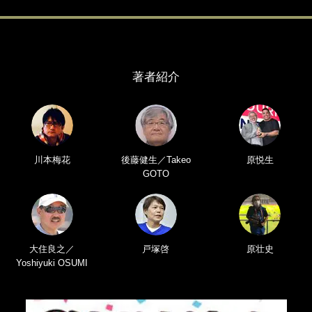
著者紹介
川本梅花
後藤健生／Takeo
原悦生
GOTO
大住良之／
戸塚啓
原壮史
Yoshiyuki OSUMI