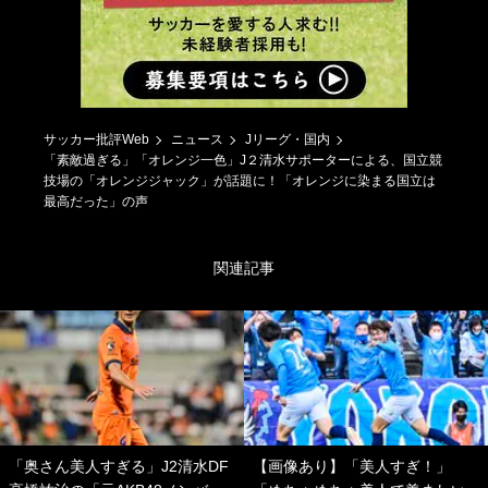
サッカー批評Web
ニュース
Jリーグ・国内
「素敵過ぎる」「オレンジ一色」J２清水サポーターによる、国立競
技場の「オレンジジャック」が話題に！「オレンジに染まる国立は
最高だった」の声
関連記事
「奥さん美人すぎる」J2清水DF
【画像あり】「美人すぎ！」