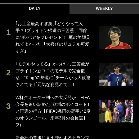
DAILY
WEEKLY
｢お土産最高すぎ笑｣｢どうやって入
手？｣ブライトン帰還の三笘薫、同僚
に“ポケカ”をプレゼント！｢薫の笑顔見
れてよかった｣｢大喜びのリュテル可愛
すぎ｣
｢モデルやってる｣｢かっけぇ｣三笘薫が
ブライトン新ユニのモデルで完全復
活！“King”の帰還に｢チームから大歓迎
されてる｣｢元気な姿見れて…｣
W杯クオーター制への大反発か、FIFA
会長を追い詰めた｢欧州のボイコット｣
と再選の行方【FIFA3兆円の野望と2度
のオウンゴール、来年3月の会長選】
(3)
新会社の背後に見え隠れするトランプ