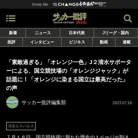
Group Site
新着
ニュース
日本代表
Jリーグ・国内
批評
インタビュー
ビジネス
動画
連載
「素敵過ぎる」「オレンジ一色」J２清水サポータ
ーによる、国立競技場の「オレンジジャック」が
話題に！「オレンジに染まる国立は最高だった」
の声
サッカー批評編集部
2023.07.18
清水エスパルス
７月１６日、国立競技場に新たな歴史の１ページが刻ま