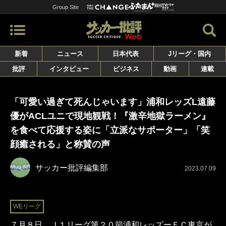
Group Site
新着
ニュース
日本代表
Jリーグ・国内
批評
インタビュー
ビジネス
動画
連載
「可愛い過ぎて死んじゃいます」浦和レッズL遠藤
優がACLユニで現地観戦！『激辛地獄ラーメン』
を食べて応援する姿に「立派なサポーター」「笑
顔癒される」と称賛の声
サッカー批評編集部
2023.07.09
WEリーグ
７月８日、Ｊ１リーグ第２０節浦和レッズーＦＣ東京が