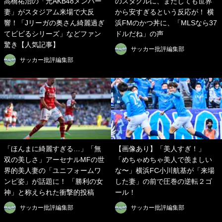
高橋祐治の「元AKB48メンバー
のスタグルに、またしても世界
妻」がスタジアム来場で大反
から安すぎるという反応が！ 横
響！「Jリーガの奥さん綺麗過ぎ
浜FMのかつ丼に、「MLSなら37
てビビるシリーズ」などファン
ドルだね」の声
驚き【人気記事】
サッカー批評編集部
サッカー批評編集部
「ほんまに綺麗すぎる…」「無
【画像あり】「美人すぎ！」
双の美しさ」アーセナルMFの世
「めちゃめちゃ美人で羨ましい
界的美人妻の「ユニフォームワ
な〜」横浜FC小川航基が「来場
ンピ姿」が話題に！ 「勝利の女
した妻」の前で圧巻の逆転２ゴ
神」と称えられた衝撃的投稿
ール！
サッカー批評編集部
サッカー批評編集部