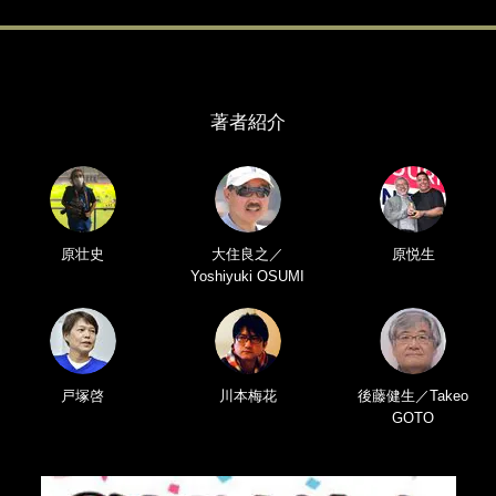
著者紹介
原壮史
大住良之／
原悦生
Yoshiyuki OSUMI
戸塚啓
川本梅花
後藤健生／Takeo
GOTO