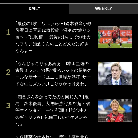
DAILY
WEEKLY
｢最後の1枚…ワルぃゎ〜｣鈴木優磨が激
勝翌日に写真12枚投稿→渾身の“煽りシ
ョット”に興奮！｢最後の1枚までの壮大
なフリ｣｢知念くんのことどんだけ好き
なんよｗ｣
｢なんじゃこりゃあああ！｣本田圭佑の
古巣ミラン、漆黒×蛍光レッドの超絶ク
ールな新サードユニに世界が熱狂｢サー
ドなのにズルい｣｢こりゃかっけえわ｣
｢知念さんを煽ってたのと同じ人？｣鹿
島・鈴木優磨、大逆転勝利後の“超・優
等生インタビュー”が話題！｢試合中と
のギャップw｣｢礼儀正しいイケメンや
な」
久保建英や松木玖生に続け！徳田誉ら