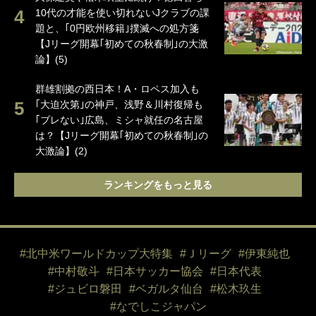
10代の才能を使い切れないJクラブの課
題と、｢0円欧州移籍｣撲滅への処方箋
【Jリーグ開幕｢初めての秋春制｣の大激
論】(5)
群雄割拠の西日本！A・ロペス加入も
｢大迫次第｣の神戸、浅野＆川村復帰も
｢ブレない｣広島、ミシャ就任の名古屋
は？【Jリーグ開幕｢初めての秋春制｣の
大激論】(2)
ランキングをもっと見る
#北中米ワールドカップ大特集
#Ｊリーグ
#伊東純也
#中村敬斗
#日本サッカー協会
#日本代表
#ジュビロ磐田
#ベガルタ仙台
#松木玖生
#なでしこジャパン