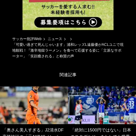
サッカー批評Web
ニュース
「可愛い過ぎて死んじゃいます」浦和レッズL遠藤優がACLユニで現
地観戦！『激辛地獄ラーメン』を食べて応援する姿に「立派なサポ
ーター」「笑顔癒される」と称賛の声
関連記事
「奥さん美人すぎる」J2清水DF
「絶対に1500円ではない」日本