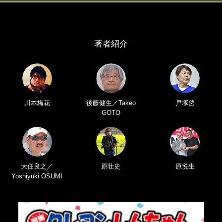
著者紹介
川本梅花
後藤健生／Takeo
戸塚啓
GOTO
大住良之／
原壮史
原悦生
Yoshiyuki OSUMI