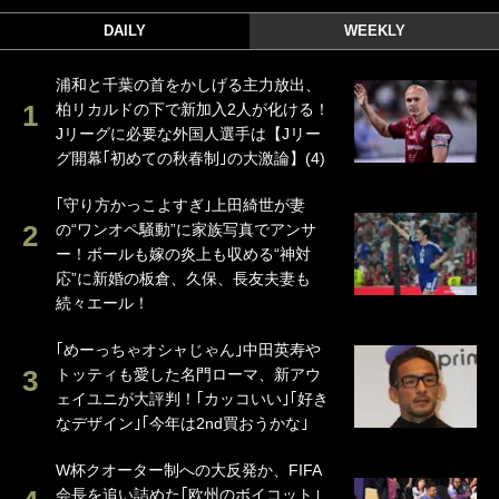
DAILY
WEEKLY
浦和と千葉の首をかしげる主力放出、
柏リカルドの下で新加入2人が化ける！
Jリーグに必要な外国人選手は【Jリー
グ開幕｢初めての秋春制｣の大激論】(4)
｢守り方かっこよすぎ｣上田綺世が妻
の“ワンオペ騒動”に家族写真でアンサ
ー！ボールも嫁の炎上も収める“神対
応”に新婚の板倉、久保、長友夫妻も
続々エール！
｢めーっちゃオシャじゃん｣中田英寿や
トッティも愛した名門ローマ、新アウ
ェイユニが大評判！｢カッコいい｣｢好き
なデザイン｣｢今年は2nd買おうかな｣
W杯クオーター制への大反発か、FIFA
会長を追い詰めた｢欧州のボイコット｣