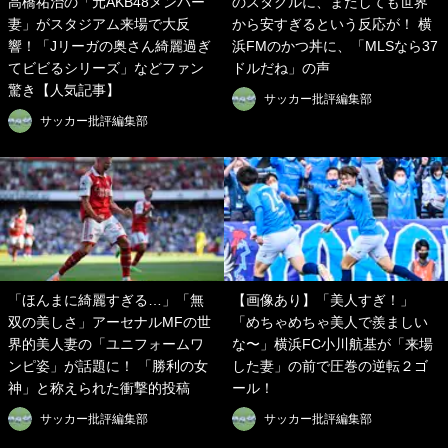
高橋祐治の「元AKB48メンバー
のスタグルに、またしても世界
妻」がスタジアム来場で大反
から安すぎるという反応が！ 横
響！「Jリーガの奥さん綺麗過ぎ
浜FMのかつ丼に、「MLSなら37
てビビるシリーズ」などファン
ドルだね」の声
驚き【人気記事】
サッカー批評編集部
サッカー批評編集部
「ほんまに綺麗すぎる…」「無
【画像あり】「美人すぎ！」
双の美しさ」アーセナルMFの世
「めちゃめちゃ美人で羨ましい
界的美人妻の「ユニフォームワ
な〜」横浜FC小川航基が「来場
ンピ姿」が話題に！ 「勝利の女
した妻」の前で圧巻の逆転２ゴ
神」と称えられた衝撃的投稿
ール！
サッカー批評編集部
サッカー批評編集部