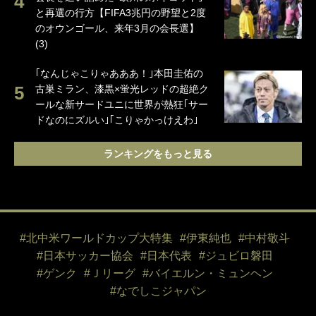
と再選の行方【FIFA3兆円の野望と2度
のオウンゴール、来年3月の会長選】
(3)
｢なんじゃこりゃあああ！｣本田圭佑の
古巣ミラン、漆黒×蛍光レッドの超絶ク
ールな新サードユニに世界が熱狂｢サー
ドなのにズルい｣｢こりゃかっけえわ｣
ランキングをもっと見る
#北中米ワールドカップ大特集
#伊東純也
#中村敬斗
#日本サッカー協会
#日本代表
#ジュビロ磐田
#ゲンク
#Ｊリーグ
#バイエルン・ミュンヘン
#なでしこジャパン