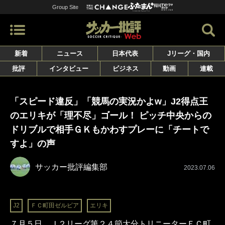
Group Site
新着
ニュース
日本代表
Jリーグ・国内
批評
インタビュー
ビジネス
動画
連載
「スピード違反」「競馬の実況かよw」J2得点王
のエリキが「理不尽」ゴール！ ピッチ中央からの
ドリブルで相手ＧＫもかわすプレーに「チートで
すよ」の声
サッカー批評編集部
2023.07.06
J2
ＦＣ町田ゼルビア
エリキ
７月５日、Ｊ２リーグ第２４節大分トリニーターＦＣ町