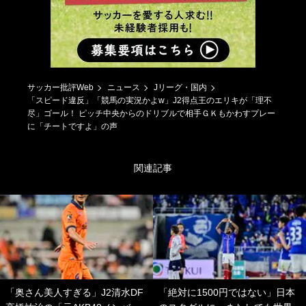
サッカー批評Web
ニュース
Jリーグ・国内
「スピード違反」「競馬の実況かよw」J2得点王のエリキが「理不
尽」ゴール！ ピッチ中央からのドリブルで相手ＧＫもかわすプレー
に「チートですよ」の声
関連記事
「奥さん美人すぎる」J2清水DF
「絶対に1500円ではない」日本