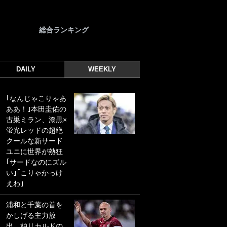
総合ランキング
DAILY
WEEKLY
｢なんじゃこりゃあ
｢光の速さじゃん｣
ああ！｣本田圭佑の
｢えっぐいミドル｣
古巣ミラン、漆黒×
ドイツ名門移籍の
蛍光レッドの超絶
日本代表23歳ボラ
クールな新サード
ンチ、移籍後初ゴ
ユニに世界が熱狂
ールに驚愕！｢見た
｢サードなのにズル
事ないシュートや｣
い｣｢こりゃかっけ
｢聡がどんどん遠く
えわ｣
なっていく」
浦和と千葉の首を
｢誰が止めれんねん
かしげる主力放
w｣フェイエ上田綺
出、柏リカルドの
世の“神コース”弾丸