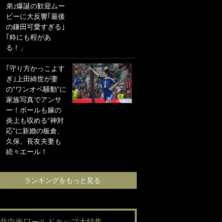
弟｣爆誕の歓迎ムー
に“ポケカ”をプレゼ
ビーに大反響｢最後
ント！｢薫の笑顔見
の鎌田可愛すぎる｣
れてよかった｣｢大
｢粋にも程があ
喜びのリュテル可
る！」
愛すぎ｣
｢守り方かっこよす
浦和と千葉の首を
ぎ｣上田綺世が妻
かしげる主力放
の“ワンオペ騒動”に
出、柏リカルドの
家族写真でアンサ
下で新加入2人が化
ー！ボールも嫁の
ける！Jリーグに必
炎上も収める“神対
要な外国人選手は
応”に新婚の板倉、
【Jリーグ開幕｢初
久保、長友夫妻も
めての秋春制｣の大
続々エール！
激論】(4)
ランキングをもっと見る
ランキングをも
#北中米ワールドカップ大特集