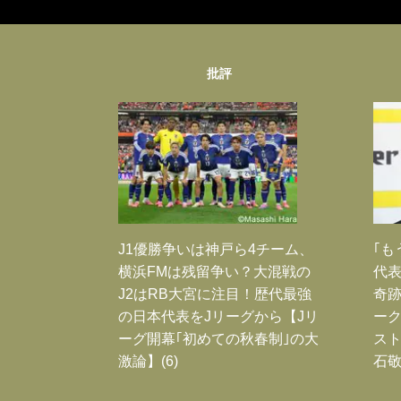
批評
J1優勝争いは神戸ら4チーム、
｢も
横浜FMは残留争い？大混戦の
代表
J2はRB大宮に注目！歴代最強
奇
の日本代表をJリーグから【Jリ
ー
ーグ開幕｢初めての秋春制｣の大
スト
激論】(6)
石敬