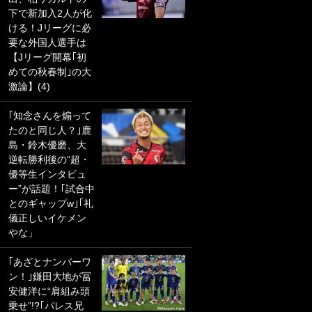
下で新加入2人が化
PKにイタリア代表
ける！Jリーグに必
GKも成す術なし！
要な外国人選手は
｢ノーチャンスすぎ
【Jリーグ開幕｢初
るわ｣｢綺世のPKの
めての秋春制｣の大
上手さは世界屈指
激論】(4)
かも｣
｢知念さんを煽って
｢また敬斗が魚に
たのと同じ人？｣鹿
笑｣菅原由勢がW杯
島・鈴木優磨、大
戦士の夏休み秘蔵
逆転勝利後の“超・
ショット公開！ 川
優等生インタビュ
口春奈と結婚のモ
ー”が話題！｢試合中
テ男も登場で｢写真
とのギャップw｣｢礼
全部楽しそう｣｢タ
儀正しいイケメン
ケの水中かわいす
やな」
ぎる」
｢あざとナンバーワ
｢お土産最高すぎ
ン！｣鎌田大地が冨
笑｣｢どうやって入
安健洋に“肩組み頭
手？｣ブライトン帰
乗せ”!?｢パレス兄
還の三笘薫、同僚