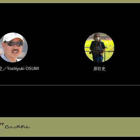
Yoshiyuki OSUMI
原壮史