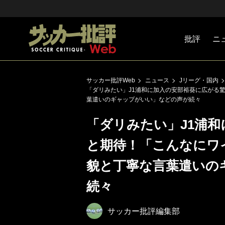
批評
ニ
Jリーグ
戦術
注目選手
海外サッ
監督
マネー
チームマ
日本代表
サッカー批評Web
ニュース
Jリーグ・国内
「ダリみたい」J1浦和に加入の安部裕葵に広がる
葉遣いのギャップがいい」などの声が続々
「ダリみたい」J1浦
と期待！「こんなにワ
貌と丁寧な言葉遣いの
続々
サッカー批評編集部