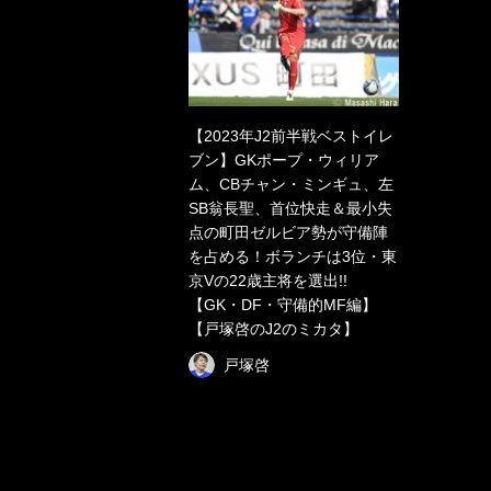
【2023年J2前半戦ベストイレ
ブン】GKポープ・ウィリア
ム、CBチャン・ミンギュ、左
SB翁長聖、首位快走＆最小失
点の町田ゼルビア勢が守備陣
を占める！ボランチは3位・東
京Vの22歳主将を選出!!
【GK・DF・守備的MF編】
【戸塚啓のJ2のミカタ】
戸塚啓