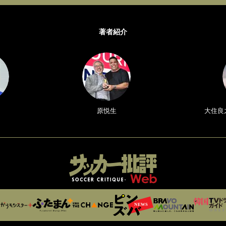
著者紹介
原悦生
大住良之／