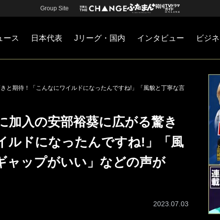
Group Site
ュース
日本代表
Jリーグ・国内
インタビュー
ビジネ
・国内
カー
ネジメント
Jリーグ・国内
戦術
注目選手
海外サッカー
監督
マネー
チームマネジメント
日本代表
驚きと期待！「こんなにワイルドになったんですね!」「風貌と丁寧な言
和に加入の安部裕葵に広がる驚き
イルドになったんですね!」「風
ギャップがいい」などの声が
2023.07.03