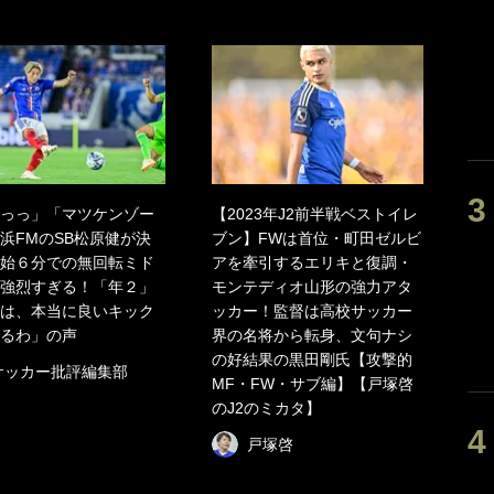
っっ」「マツケンゾー
【2023年J2前半戦ベストイレ
浜FMのSB松原健が決
ブン】FWは首位・町田ゼルビ
始６分での無回転ミド
アを牽引するエリキと復調・
強烈すぎる！「年２」
モンテディオ山形の強力アタ
は、本当に良いキック
ッカー！監督は高校サッカー
るわ」の声
界の名将から転身、文句ナシ
の好結果の黒田剛氏【攻撃的
サッカー批評編集部
MF・FW・サブ編】【戸塚啓
のJ2のミカタ】
戸塚啓