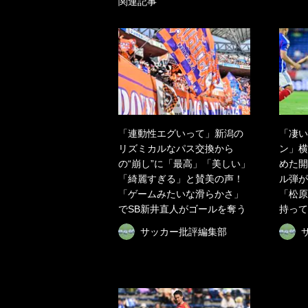
関連記事
「連動性エグいって」新潟の
「凄い
リズミカルなパス交換から
ン」横
の“崩し”に「最高」「美しい」
めた開
「綺麗すぎる」と賛美の声！
ル弾が
「ゲームみたいな滑らかさ」
「松原
でSB新井直人がゴールを奪う
持って
サッカー批評編集部