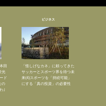
ビジネス
｣本田
「怪しげなカネ」に頼ってきた
蛍光
サッカーとスポーツ界を待つ未
ード
来(4)スポーツを「持続可能」
なの
にする「真の投資」の必要性
わ｣