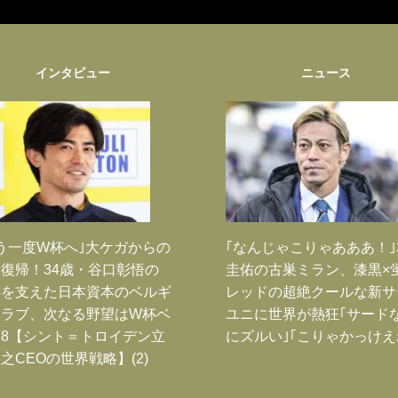
インタビュー
ニュース
う一度W杯へ｣大ケガからの
｢なんじゃこりゃあああ！
復帰！34歳・谷口彰悟の
圭佑の古巣ミラン、漆黒×
跡を支えた日本資本のベルギ
レッドの超絶クールな新サ
クラブ、次なる野望はW杯ベ
ユニに世界が熱狂｢サード
8【シント＝トロイデン立
にズルい｣｢こりゃかっけえ
之CEOの世界戦略】(2)