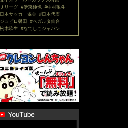
#Ｊリーグ
#伊東純也
#中村敬斗
#日本サッカー協会
#日本代表
#ジュビロ磐田
#ベガルタ仙台
#松木玖生
#なでしこジャパン
YouTube