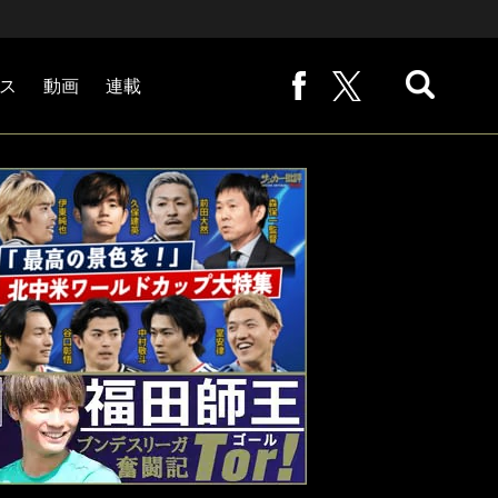
ス
動画
連載
熊崎敬の「路地から始まる処世術」
下田恒幸の「10倍面白くなるサッカー中継の見方」
サッカー批評PHOTOギャラリー「ピッチの焦点」
後藤健生の「蹴球放浪記」
原悦生PHOTOギャラリー「サッカー遠近」
「だれかに言いたくなる記録」
福田師王「ブンデスリーガ奮闘記 Tor!」
大住良之の「この世界のコーナーエリアから」