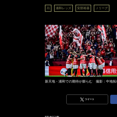
J1
浦和レッズ
安部裕葵
Ｊリーグ
新天地・浦和での期待が膨らむ 撮影：中地拓
ツイート