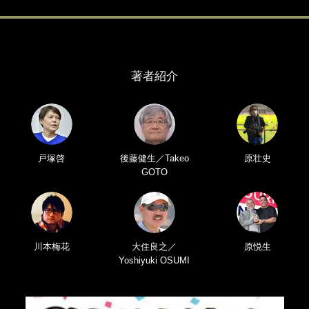
著者紹介
戸塚啓
後藤健生／Takeo
原壮史
GOTO
川本梅花
大住良之／
原悦生
Yoshiyuki OSUMI