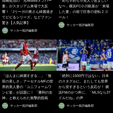
高橋祐治の「元AKB48メンバー
「めちゃめちゃ美人で羨ましい
妻」がスタジアム来場で大反
な〜」横浜FC小川航基が「来場
響！「Jリーガの奥さん綺麗過ぎ
した妻」の前で圧巻の逆転２ゴ
てビビるシリーズ」などファン
ール！
驚き【人気記事】
サッカー批評編集部
サッカー批評編集部
「ほんまに綺麗すぎる…」「無
「絶対に1500円ではない」日本
双の美しさ」アーセナルMFの世
のスタグルに、またしても世界
界的美人妻の「ユニフォームワ
から安すぎるという反応が！ 横
ンピ姿」が話題に！ 「勝利の女
浜FMのかつ丼に、「MLSなら37
神」と称えられた衝撃的投稿
ドルだね」の声
サッカー批評編集部
サッカー批評編集部