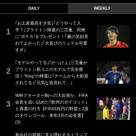
DAILY
WEEKLY
｢お土産最高すぎ笑｣｢どうやって入
手？｣ブライトン帰還の三笘薫、同僚
に“ポケカ”をプレゼント！｢薫の笑顔見
れてよかった｣｢大喜びのリュテル可愛
すぎ｣
｢モデルやってる｣｢かっけぇ｣三笘薫が
ブライトン新ユニのモデルで完全復
活！“King”の帰還に｢チームから大歓迎
されてる｣｢元気な姿見れて…｣
W杯クオーター制への大反発か、FIFA
会長を追い詰めた｢欧州のボイコット｣
と再選の行方【FIFA3兆円の野望と2度
のオウンゴール、来年3月の会長選】
(3)
新会社の背後に見え隠れするトランプ