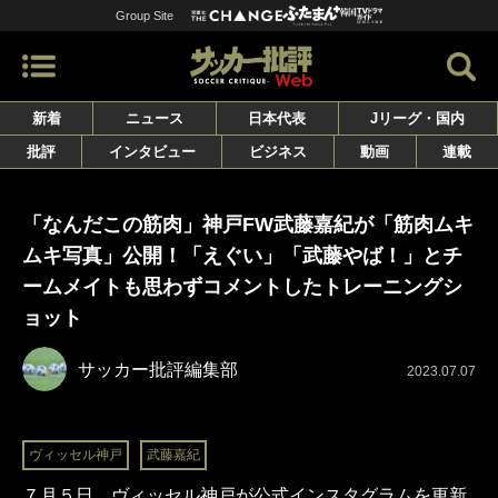
Group Site
新着
ニュース
日本代表
Jリーグ・国内
批評
インタビュー
ビジネス
動画
連載
「なんだこの筋肉」神戸FW武藤嘉紀が「筋肉ムキ
ムキ写真」公開！「えぐい」「武藤やば！」とチ
ームメイトも思わずコメントしたトレーニングシ
ョット
サッカー批評編集部
2023.07.07
ヴィッセル神戸
武藤嘉紀
７月５日、ヴィッセル神戸が公式インスタグラムを更新