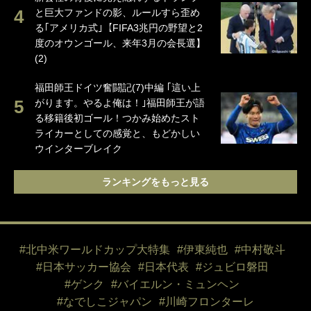
と巨大ファンドの影、ルールすら歪め
る｢アメリカ式｣【FIFA3兆円の野望と2
度のオウンゴール、来年3月の会長選】
(2)
福田師王ドイツ奮闘記(7)中編 ｢這い上
がります。やるよ俺は！｣福田師王が語
る移籍後初ゴール！つかみ始めたスト
ライカーとしての感覚と、もどかしい
ウインターブレイク
ランキングをもっと見る
#北中米ワールドカップ大特集
#伊東純也
#中村敬斗
#日本サッカー協会
#日本代表
#ジュビロ磐田
#ゲンク
#バイエルン・ミュンヘン
#なでしこジャパン
#川崎フロンターレ