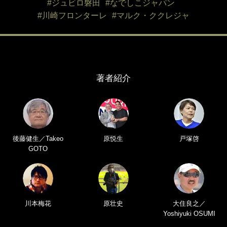
#ジュビロ磐田
#なでしこジャパン
#川崎フロンターレ
#マルク・ククレジャ
著者紹介
後藤健生／Takeo
原悦生
戸塚啓
GOTO
川本梅花
原壮史
大住良之／
Yoshiyuki OSUMI