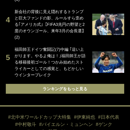
新会社の背後に見え隠れするトランプ
と巨大ファンドの影、ルールすら歪め
る｢アメリカ式｣【FIFA3兆円の野望と2
度のオウンゴール、来年3月の会長選】
(2)
福田師王ドイツ奮闘記(7)中編 ｢這い上
がります。やるよ俺は！｣福田師王が語
る移籍後初ゴール！つかみ始めたスト
ライカーとしての感覚と、もどかしい
ウインターブレイク
ランキングをもっと見る
#北中米ワールドカップ大特集
#伊東純也
#日本代表
#中村敬斗
#バイエルン・ミュンヘン
#ゲンク