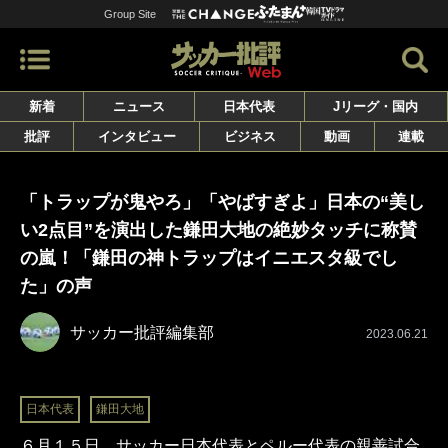
Group Site
新着
ニュース
日本代表
Jリーグ・国内
批評
インタビュー
ビジネス
動画
連載
「トラップが鬼やろ」「やばすぎよ」日本の“美し
い2点目”を演出した鎌田大地の絶妙タッチに称賛
の嵐！「鎌田の神トラップはイニエスタ級でし
た」の声
サッカー批評編集部
2023.06.21
日本代表
鎌田大地
６月１５日、サッカー日本代表とペルー代表の親善試合