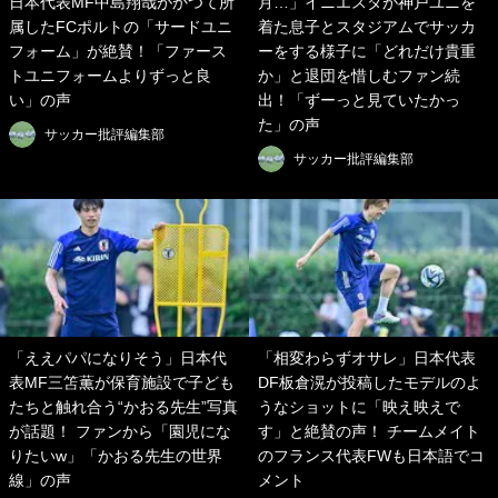
日本代表MF中島翔哉がかつて所
月…」イニエスタが神戸ユニを
属したFCポルトの「サードユニ
着た息子とスタジアムでサッカ
フォーム」が絶賛！「ファース
ーをする様子に「どれだけ貴重
トユニフォームよりずっと良
か」と退団を惜しむファン続
い」の声
出！「ずーっと見ていたかっ
た」の声
サッカー批評編集部
サッカー批評編集部
「ええパパになりそう」日本代
「相変わらずオサレ」日本代表
表MF三笘薫が保育施設で子ども
DF板倉滉が投稿したモデルのよ
たちと触れ合う“かおる先生”写真
うなショットに「映え映えで
が話題！ ファンから「園児にな
す」と絶賛の声！ チームメイト
りたいw」「かおる先生の世界
のフランス代表FWも日本語でコ
線」の声
メント