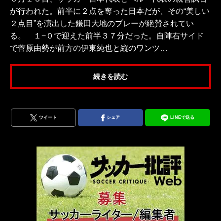
が行われた。前半に２点を奪った日本だが、その“美しい
２点目”を演出した鎌田大地のプレーが絶賛されてい
る。 １−０で迎えた前半３７分だった。自陣右サイド
で菅原由勢が前方の伊東純也と縦のワンツ…
続きを読む
ツイート
シェア
LINEで送る