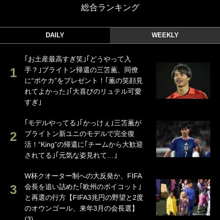
総合ランキング
DAILY
WEEKLY
｢お土産最高すぎ笑｣｢どうやって入
手？｣ブライトン帰還の三笘薫、同僚
に“ポケカ”をプレゼント！｢薫の笑顔見
れてよかった｣｢大喜びのリュテル可愛
すぎ｣
｢モデルやってる｣｢かっけぇ｣三笘薫が
ブライトン新ユニのモデルで完全復
活！“King”の帰還に｢チームから大歓迎
されてる｣｢元気な姿見れて…｣
W杯クオーター制への大反発か、FIFA
会長を追い詰めた｢欧州のボイコット｣
と再選の行方【FIFA3兆円の野望と2度
のオウンゴール、来年3月の会長選】
(3)