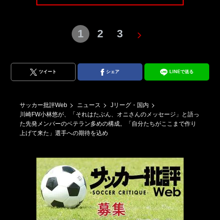
1
2
3
ツイート
シェア
LINEで送る
サッカー批評Web
ニュース
Jリーグ・国内
川崎FW小林悠が、「それはたぶん、オニさんのメッセージ」と語っ
た先発メンバーのベテラン多めの構成。「自分たちがここまで作り
上げて来た」選手への期待を込め