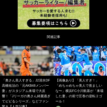
関連記事
「奥さん美人すぎる」J2清水DF
【画像あり】「美人すぎ！」
高橋祐治の「元AKB48メンバー
「めちゃめちゃ美人で羨ましい
妻」がスタジアム来場で大反
な〜」横浜FC小川航基が「来場
響！「Jリーガの奥さん綺麗過ぎ
した妻」の前で圧巻の逆転２ゴ
てビビるシリーズ」などファン
ール！
驚き【人気記事】