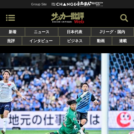
Group Site
新着
ニュース
日本代表
Jリーグ・国内
批評
インタビュー
ビジネス
動画
連載