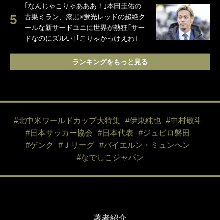
｢なんじゃこりゃあああ！｣本田圭佑の
古巣ミラン、漆黒×蛍光レッドの超絶ク
ールな新サードユニに世界が熱狂｢サー
ドなのにズルい｣｢こりゃかっけえわ｣
ランキングをもっと見る
#北中米ワールドカップ大特集
#伊東純也
#中村敬斗
#日本サッカー協会
#日本代表
#ジュビロ磐田
#ゲンク
#Ｊリーグ
#バイエルン・ミュンヘン
#なでしこジャパン
著者紹介