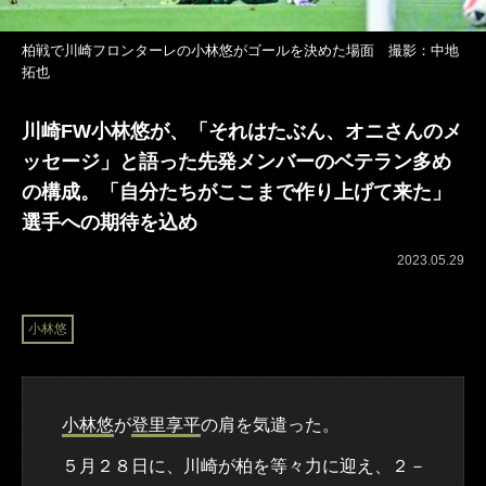
柏戦で川崎フロンターレの小林悠がゴールを決めた場面 撮影：中地
拓也
川崎FW小林悠が、「それはたぶん、オニさんのメ
ッセージ」と語った先発メンバーのベテラン多め
の構成。「自分たちがここまで作り上げて来た」
選手への期待を込め
2023.05.29
小林悠
小林悠
が
登里享平
の肩を気遣った。
５月２８日に、川崎が柏を等々力に迎え、２－