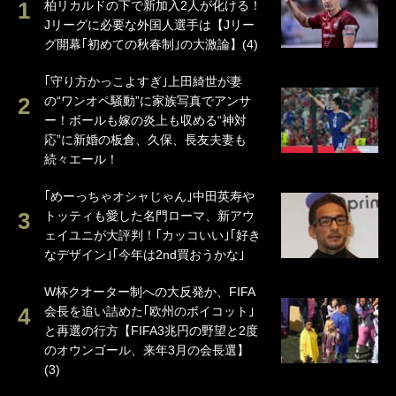
柏リカルドの下で新加入2人が化ける！
Jリーグに必要な外国人選手は【Jリー
グ開幕｢初めての秋春制｣の大激論】(4)
｢守り方かっこよすぎ｣上田綺世が妻
の“ワンオペ騒動”に家族写真でアンサ
ー！ボールも嫁の炎上も収める“神対
応”に新婚の板倉、久保、長友夫妻も
続々エール！
｢めーっちゃオシャじゃん｣中田英寿や
トッティも愛した名門ローマ、新アウ
ェイユニが大評判！｢カッコいい｣｢好き
なデザイン｣｢今年は2nd買おうかな｣
W杯クオーター制への大反発か、FIFA
会長を追い詰めた｢欧州のボイコット｣
と再選の行方【FIFA3兆円の野望と2度
のオウンゴール、来年3月の会長選】
(3)