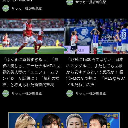
サッカー批評編集部
サッカー批評編集部
「ほんまに綺麗すぎる…」「無
「絶対に1500円ではない」日本
双の美しさ」アーセナルMFの世
のスタグルに、またしても世界
界的美人妻の「ユニフォームワ
から安すぎるという反応が！ 横
ンピ姿」が話題に！ 「勝利の女
浜FMのかつ丼に、「MLSなら37
神」と称えられた衝撃的投稿
ドルだね」の声
サッカー批評編集部
サッカー批評編集部