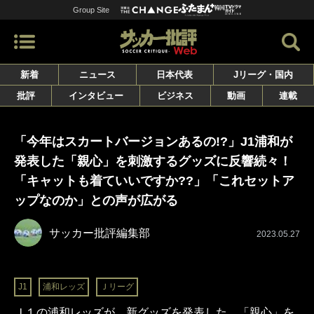
Group Site
新着
ニュース
日本代表
Jリーグ・国内
批評
インタビュー
ビジネス
動画
連載
「今年はスカートバージョンあるの!?」J1浦和が
発表した「親心」を刺激するグッズに反響続々！
「キャットも着ていいですか??」「これセットア
ップなのか」との声が広がる
サッカー批評編集部
2023.05.27
J1
浦和レッズ
Ｊリーグ
Ｊ１の浦和レッズが、新グッズを発表した。「親心」を