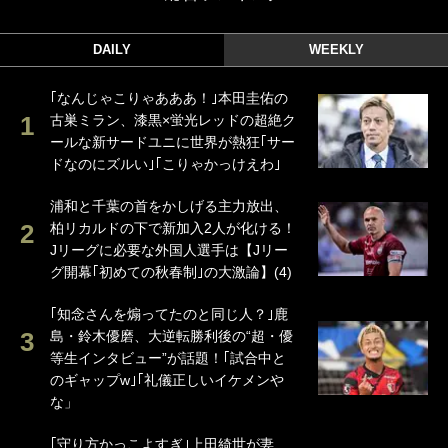
DAILY
WEEKLY
｢なんじゃこりゃあああ！｣本田圭佑の
古巣ミラン、漆黒×蛍光レッドの超絶ク
ールな新サードユニに世界が熱狂｢サー
ドなのにズルい｣｢こりゃかっけえわ｣
浦和と千葉の首をかしげる主力放出、
柏リカルドの下で新加入2人が化ける！
Jリーグに必要な外国人選手は【Jリー
グ開幕｢初めての秋春制｣の大激論】(4)
｢知念さんを煽ってたのと同じ人？｣鹿
島・鈴木優磨、大逆転勝利後の“超・優
等生インタビュー”が話題！｢試合中と
のギャップw｣｢礼儀正しいイケメンや
な」
｢守り方かっこよすぎ｣上田綺世が妻