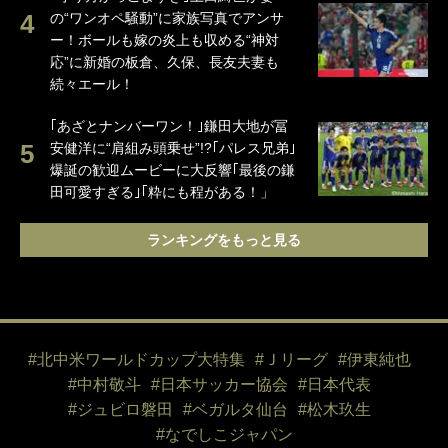
の“ワンオペ騒動”に家族写真でアンサ
ー！ボールも嫁の炎上も収める“神対
応”に新婚の板倉、久保、長友夫妻も
続々エール！
｢あざとナンバーワン！｣鎌田大地が冨
安健洋に“肩組み頭乗せ”!?｢パレス兄弟｣
爆誕の歓迎ムービーに大反響｢最後の鎌
田可愛すぎる｣｢粋にも程がある！」
ランキングをもっと見る
#北中米ワールドカップ大特集
#Ｊリーグ
#伊東純也
#中村敬斗
#日本サッカー協会
#日本代表
#ジュビロ磐田
#ベガルタ仙台
#松木玖生
#なでしこジャパン