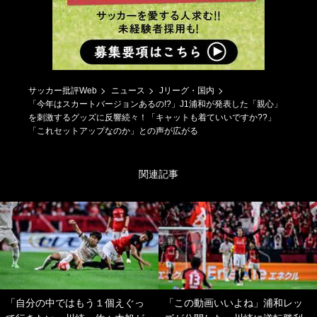
サッカー批評Web
ニュース
Jリーグ・国内
「今年はスカートバージョンあるの!?」J1浦和が発表した「親心」
を刺激するグッズに反響続々！「キャットも着ていいですか??」
「これセットアップなのか」との声が広がる
関連記事
「自分の中ではもう１個えぐっ
「この動画いいよね」浦和レッ