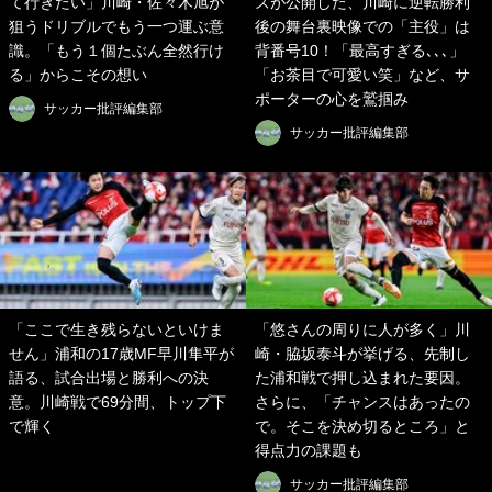
て行きたい」川崎・佐々木旭が
ズが公開した、川崎に逆転勝利
狙うドリブルでもう一つ運ぶ意
後の舞台裏映像での「主役」は
識。「もう１個たぶん全然行け
背番号10！「最高すぎる､､､」
る」からこその想い
「お茶目で可愛い笑」など、サ
ポーターの心を鷲掴み
サッカー批評編集部
サッカー批評編集部
「ここで生き残らないといけま
「悠さんの周りに人が多く」川
せん」浦和の17歳MF早川隼平が
崎・脇坂泰斗が挙げる、先制し
語る、試合出場と勝利への決
た浦和戦で押し込まれた要因。
意。川崎戦で69分間、トップ下
さらに、「チャンスはあったの
で輝く
で。そこを決め切るところ」と
得点力の課題も
サッカー批評編集部