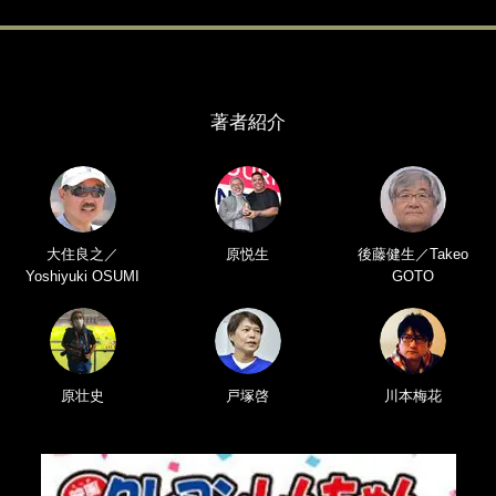
著者紹介
大住良之／
原悦生
後藤健生／Takeo
Yoshiyuki OSUMI
GOTO
原壮史
戸塚啓
川本梅花