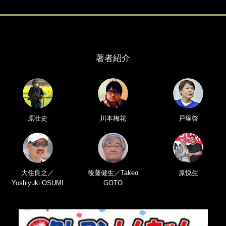
著者紹介
原壮史
川本梅花
戸塚啓
大住良之／
後藤健生／Takeo
原悦生
Yoshiyuki OSUMI
GOTO