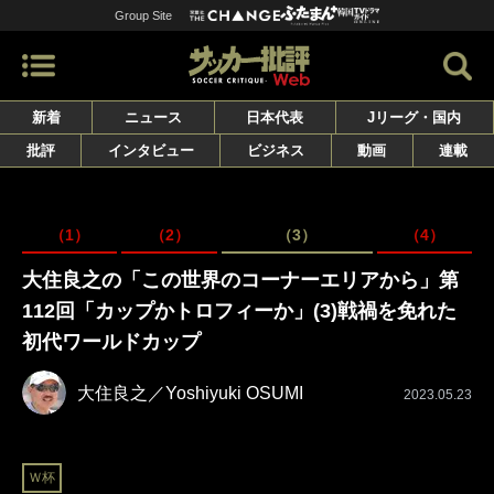
Group Site
新着
ニュース
日本代表
Jリーグ・国内
批評
インタビュー
ビジネス
動画
連載
（1）
（2）
（3）
（4）
大住良之の「この世界のコーナーエリアから」第
112回「カップかトロフィーか」(3)戦禍を免れた
初代ワールドカップ
大住良之／Yoshiyuki OSUMI
2023.05.23
Ｗ杯