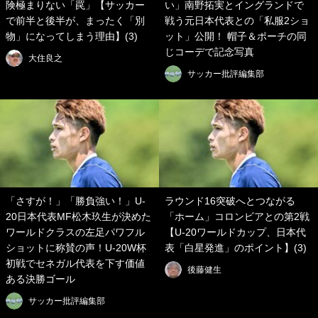
険極まりない「罠」【サッカー
い」南野拓実とイングランドで
で前半と後半が、まったく「別
戦う元日本代表との「私服2ショ
物」になってしまう理由】(3)
ット」公開！ 帽子＆ポーチの同
じコーデで記念写真
大住良之
サッカー批評編集部
「さすが！」「勝負強い！」U-
ラウンド16突破へとつながる
20日本代表MF松木玖生が決めた
「ホーム」コロンビアとの第2戦
ワールドクラスの左足パワフル
【U-20ワールドカップ、日本代
ショットに称賛の声！U-20W杯
表「白星発進」のポイント】(3)
初戦でセネガル代表を下す価値
後藤健生
ある決勝ゴール
サッカー批評編集部