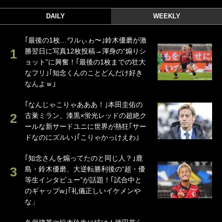
DAILY
WEEKLY
｢最後の1枚…ワルぃゎ〜｣鈴木優磨が激
勝翌日に写真12枚投稿→渾身の“煽りシ
ョット”に興奮！｢最後の1枚までの壮大
なフリ｣｢知念くんのことどんだけ好き
なんよｗ｣
｢なんじゃこりゃあああ！｣本田圭佑の
古巣ミラン、漆黒×蛍光レッドの超絶ク
ールな新サードユニに世界が熱狂｢サー
ドなのにズルい｣｢こりゃかっけえわ｣
｢知念さんを煽ってたのと同じ人？｣鹿
島・鈴木優磨、大逆転勝利後の“超・優
等生インタビュー”が話題！｢試合中と
のギャップw｣｢礼儀正しいイケメンや
な」