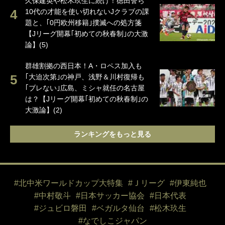
久保建英や松木玖生に続け！徳田誉ら
10代の才能を使い切れないJクラブの課
題と、｢0円欧州移籍｣撲滅への処方箋
【Jリーグ開幕｢初めての秋春制｣の大激
論】(5)
群雄割拠の西日本！A・ロペス加入も
｢大迫次第｣の神戸、浅野＆川村復帰も
｢ブレない｣広島、ミシャ就任の名古屋
は？【Jリーグ開幕｢初めての秋春制｣の
大激論】(2)
ランキングをもっと見る
#北中米ワールドカップ大特集
#Ｊリーグ
#伊東純也
#中村敬斗
#日本サッカー協会
#日本代表
#ジュビロ磐田
#ベガルタ仙台
#松木玖生
#なでしこジャパン