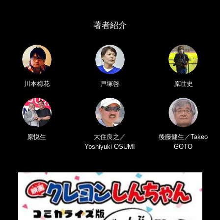
著者紹介
川本梅花
戸塚啓
原壮史
原悦生
大住良之／
後藤健生／Takeo
Yoshiyuki OSUMI
GOTO