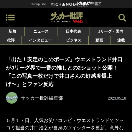
Group Site
新着
ニュース
日本代表
Jリーグ・国内
批評
インタビュー
ビジネス
動画
連載
「出た！安定のこのポーズ」ウエストランド井口
がJリーグ界で一番の推しとの2ショット公開！
「この写真一枚だけで井口さんの好感度爆上
げ〜」とファン反応
サッカー批評編集部
2023.05.18
５月１７日、人気お笑いコンビ・ウエストランドでツッ
コミ担当の井口浩之が自身のツイッターを更新。意外な