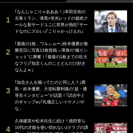
｢なんじゃこりゃあああ！｣本田圭佑の
古巣ミラン、漆黒×蛍光レッドの超絶ク
ールな新サードユニに世界が熱狂｢サー
ドなのにズルい｣｢こりゃかっけえわ｣
｢最後の1枚…ワルぃゎ〜｣鈴木優磨が激
勝翌日に写真12枚投稿→渾身の“煽りシ
ョット”に興奮！｢最後の1枚までの壮大
なフリ｣｢知念くんのことどんだけ好き
なんよｗ｣
｢知念さんを煽ってたのと同じ人？｣鹿
島・鈴木優磨、大逆転勝利後の“超・優
等生インタビュー”が話題！｢試合中と
のギャップw｣｢礼儀正しいイケメンや
な」
久保建英や松木玖生に続け！徳田誉ら
10代の才能を使い切れないJクラブの課