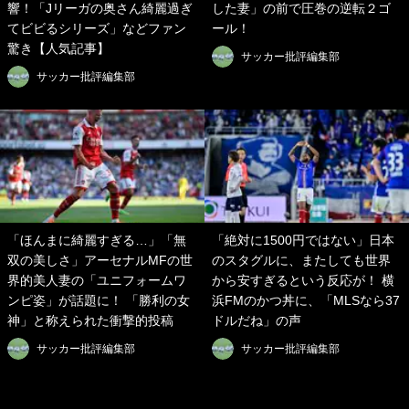
響！「Jリーガの奥さん綺麗過ぎ
した妻」の前で圧巻の逆転２ゴ
てビビるシリーズ」などファン
ール！
驚き【人気記事】
サッカー批評編集部
サッカー批評編集部
「ほんまに綺麗すぎる…」「無
「絶対に1500円ではない」日本
双の美しさ」アーセナルMFの世
のスタグルに、またしても世界
界的美人妻の「ユニフォームワ
から安すぎるという反応が！ 横
ンピ姿」が話題に！ 「勝利の女
浜FMのかつ丼に、「MLSなら37
神」と称えられた衝撃的投稿
ドルだね」の声
サッカー批評編集部
サッカー批評編集部