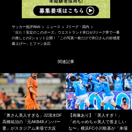
サッカー批評Web
ニュース
Jリーグ・国内
「出た！安定のこのポーズ」ウエストランド井口がJリーグ界で一番
の推しとの2ショット公開！「この写真一枚だけで井口さんの好感度
爆上げ〜」とファン反応
関連記事
「奥さん美人すぎる」J2清水DF
【画像あり】「美人すぎ！」
高橋祐治の「元AKB48メンバー
「めちゃめちゃ美人で羨ましい
妻」がスタジアム来場で大反
な〜」横浜FC小川航基が「来場