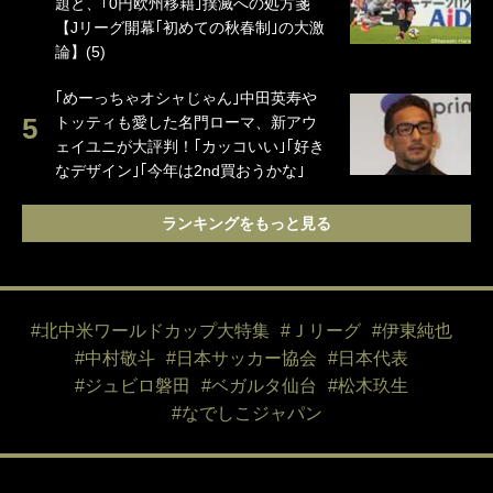
題と、｢0円欧州移籍｣撲滅への処方箋
【Jリーグ開幕｢初めての秋春制｣の大激
論】(5)
｢めーっちゃオシャじゃん｣中田英寿や
トッティも愛した名門ローマ、新アウ
ェイユニが大評判！｢カッコいい｣｢好き
なデザイン｣｢今年は2nd買おうかな｣
ランキングをもっと見る
#北中米ワールドカップ大特集
#Ｊリーグ
#伊東純也
#中村敬斗
#日本サッカー協会
#日本代表
#ジュビロ磐田
#ベガルタ仙台
#松木玖生
#なでしこジャパン