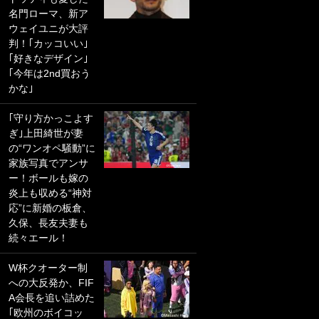
名門ローマ、新ア
PKにイタリア代表
ウェイユニが大評
GKも成す術なし！
判！｢カッコいい｣
｢ノーチャンスすぎ
｢好きなデザイン｣
るわ｣｢綺世のPKの
｢今年は2nd買おう
上手さは世界屈指
かな｣
かも｣
｢守り方かっこよす
｢また敬斗が魚に
ぎ｣上田綺世が妻
笑｣菅原由勢がW杯
の“ワンオペ騒動”に
戦士の夏休み秘蔵
家族写真でアンサ
ショット公開！ 川
ー！ボールも嫁の
口春奈と結婚のモ
炎上も収める“神対
テ男も登場で｢写真
応”に新婚の板倉、
全部楽しそう｣｢タ
久保、長友夫妻も
ケの水中かわいす
続々エール！
ぎる」
W杯クオーター制
｢セカンドで決まり
への大反発か、FIF
だな｣19歳の日本代
A会長を追い詰めた
表MFが加入したス
｢欧州のボイコッ
ペイン名門、“地中