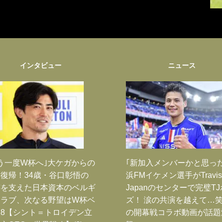
インタビュー
ニュース
う一度W杯へ｣大ケガからの
｢新加入メンバーかと思っ
復帰！34歳・谷口彰悟の
浜FMイケメン選手がTravis
跡を支えた日本資本のベルギ
Japanのセンターで完璧T
クラブ、次なる野望はW杯ベ
ズ！ 涙の共演を越えて…
8【シント＝トロイデン立
の開幕戦コラボ動画が話題