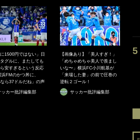
に1500円ではない」日
【画像あり】「美人すぎ！」
タグルに、またしても
「めちゃめちゃ美人で羨まし
ら安すぎるという反応
いな〜」横浜FC小川航基が
横浜FMのかつ丼に、
「来場した妻」の前で圧巻の
Sなら37ドルだね」の声
逆転２ゴール！
サッカー批評編集部
サッカー批評編集部