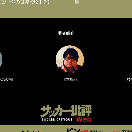
之CEOの世界戦略】(2)
騰！
著者紹介
 OSUMI
川本梅花
後