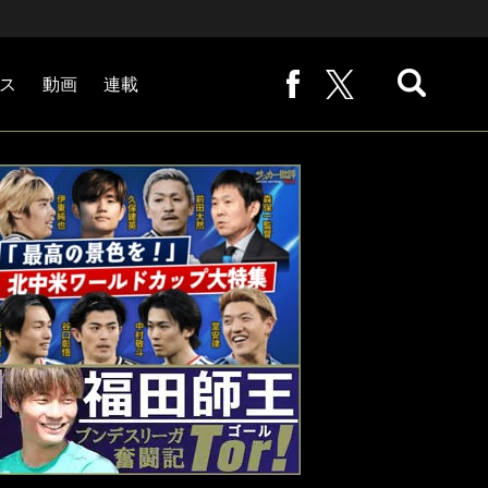
ス
動画
連載
熊崎敬の「路地から始まる処世術」
下田恒幸の「10倍面白くなるサッカー中継の見方」
サッカー批評PHOTOギャラリー「ピッチの焦点」
後藤健生の「蹴球放浪記」
原悦生PHOTOギャラリー「サッカー遠近」
「だれかに言いたくなる記録」
福田師王「ブンデスリーガ奮闘記 Tor!」
大住良之の「この世界のコーナーエリアから」