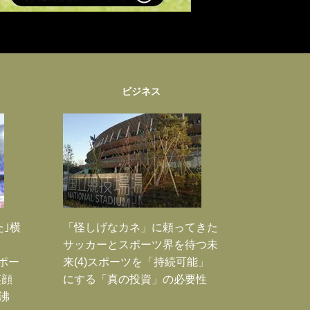
ビジネス
た｣横
「怪しげなカネ」に頼ってきた
サッカーとスポーツ界を待つ未
Jポー
来(4)スポーツを「持続可能」
笑顔
にする「真の投資」の必要性
沸