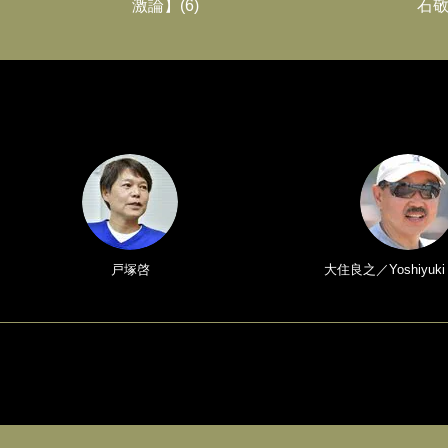
激論】(6)
石敬
戸塚啓
大住良之／Yoshiyuki