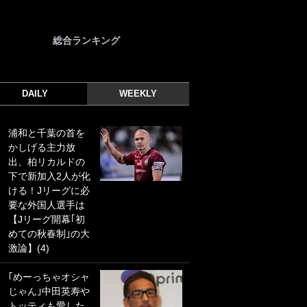
総合ランキング
DAILY
WEEKLY
浦和と千葉の首を
｢光の速さじゃん｣
かしげる主力放
｢えっぐいミドル｣
出、柏リカルドの
ドイツ名門移籍の
下で新加入2人が化
日本代表23歳ボラ
ける！Jリーグに必
ンチ、移籍後初ゴ
要な外国人選手は
ールに驚愕！｢見た
【Jリーグ開幕｢初
事ないシュートや｣
めての秋春制｣の大
｢聡がどんどん遠く
激論】(4)
なっていく」
｢めーっちゃオシャ
｢誰が止めれんねん
じゃん｣中田英寿や
w｣フェイエ上田綺
トッティも愛した
世の“神コース”弾丸