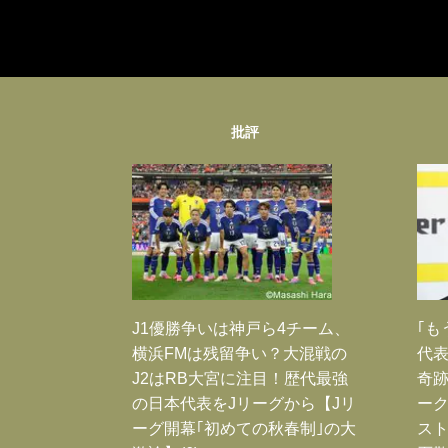
批評
J1優勝争いは神戸ら4チーム、
｢も
横浜FMは残留争い？大混戦の
代表
J2はRB大宮に注目！歴代最強
奇
の日本代表をJリーグから【Jリ
ー
ーグ開幕｢初めての秋春制｣の大
スト