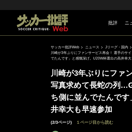
批評
ニ
Jリーグ
戦術
注目選手
海外サッ
監督
マネー
チームマ
日本代表
サッカー批評Web
ニュース
Jリーグ・国内
川崎が3年ぶりにファンサービス再会！ 選手のサ
でたんです」と感慨深げ。U20W杯選出の高井幸
川崎が3年ぶりにファ
写真求めて長蛇の列…
ち側に並んでたんです
井幸大も早速参加
(2/3ページ)
１ページ目から読む