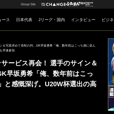
Group Site
ュース
日本代表
Jリーグ・国内
インタビュー
ビジネ
・国内
カー
ネジメント
Jリーグ・国内
戦術
注目選手
海外サッカー
監督
マネー
チームマネジメント
日本代表
イン＆写真求めて長蛇の列…GK早坂勇希「俺、数年前はこっち側に並ん
大も早速参加
ンサービス再会！ 選手のサイン＆
GK早坂勇希「俺、数年前はこっ
」と感慨深げ。U20W杯選出の高