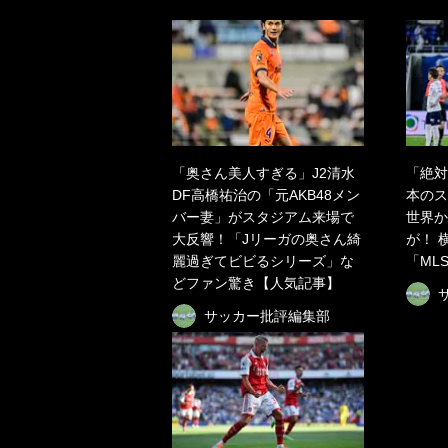
「奥さん美人すぎる」J2清水
「絶対
DF高橋祐治の「元AKB48メン
本のス
バー妻」がスタジアム来場で
世界か
大反響！「Jリーガの奥さん綺
が！ 
麗過ぎてビビるシリーズ」な
「ML
どファン驚き【人気記事】
サッカー批評編集部