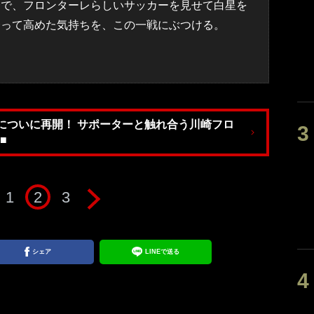
で、フロンターレらしいサッカーを見せて白星を
合って高めた気持ちを、この一戦にぶつける。
についに再開！ サポーターと触れ合う川崎フロ
■
1
2
3
シェア
LINEで送る