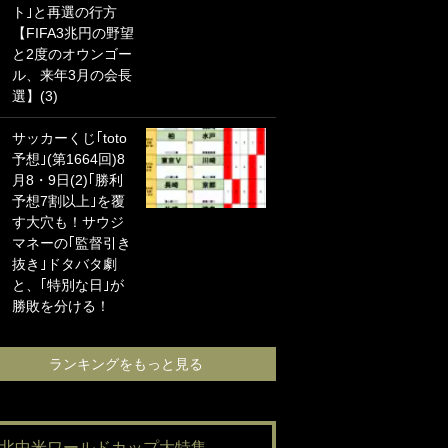
ト｣と再選の行方
海の夕日”新アウェ
【FIFA3兆円の野望
イユニに大反響｢か
と2度のオウンゴー
っこよすぎ｣｢革新
ル、来年3月の会長
的｣｢ソソられる！｣
選】(3)
｢お土産最高すぎ
サッカーくじ｢toto
笑｣｢どうやって入
予想｣(第1664回)8
手？｣ブライトン帰
月8・9日(2)｢勝利
還の三笘薫、同僚
予想7割以上｣を覆
に“ポケカ”をプレゼ
す大穴も！サウジ
ント！｢薫の笑顔見
マネーの｢監督引き
れてよかった｣｢大
抜き｣ドタバタ劇
喜びのリュテル可
と、｢特別な日｣が
愛すぎ｣
勝敗を分ける！
ランキングをも
ランキングをもっと見る
#北中米ワールドカップ大特集