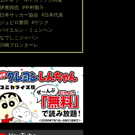
#伊東純也
#中村敬斗
#日本サッカー協会
#日本代表
#ジュビロ磐田
#ゲンク
#バイエルン・ミュンヘン
#なでしこジャパン
#川崎フロンターレ