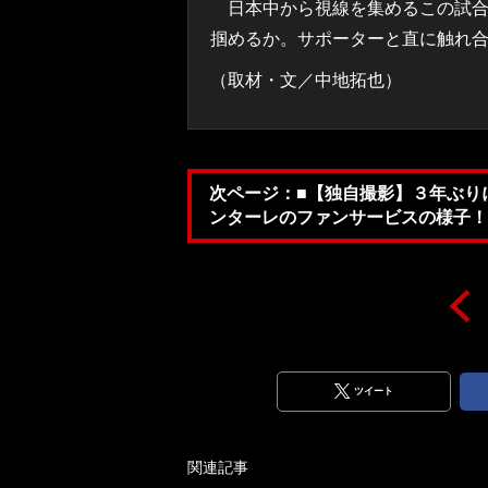
日本中から視線を集めるこの試合
掴めるか。サポーターと直に触れ
（取材・文／中地拓也）
次ページ：■【独自撮影】３年ぶり
ンターレのファンサービスの様子！
ツイート
関連記事