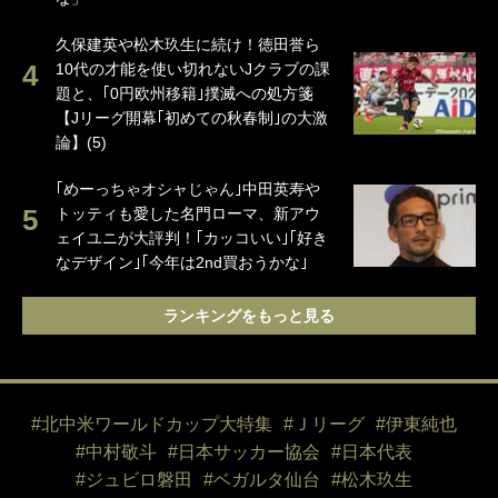
久保建英や松木玖生に続け！徳田誉ら
10代の才能を使い切れないJクラブの課
題と、｢0円欧州移籍｣撲滅への処方箋
【Jリーグ開幕｢初めての秋春制｣の大激
論】(5)
｢めーっちゃオシャじゃん｣中田英寿や
トッティも愛した名門ローマ、新アウ
ェイユニが大評判！｢カッコいい｣｢好き
なデザイン｣｢今年は2nd買おうかな｣
ランキングをもっと見る
#北中米ワールドカップ大特集
#Ｊリーグ
#伊東純也
#中村敬斗
#日本サッカー協会
#日本代表
#ジュビロ磐田
#ベガルタ仙台
#松木玖生