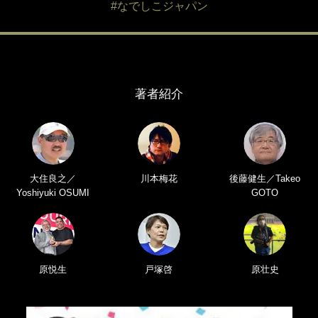
#なでしこジャパン
著者紹介
大住良之／
川本梅花
後藤健生／Takeo
Yoshiyuki OSUMI
GOTO
原悦生
戸塚啓
原壮史