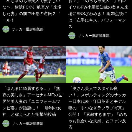
「めちゃめちゃ美人で羨ましい
ね？」「めっちゃ美人…」柏レ
な〜」横浜FC小川航基が「来場
イソルFW小屋松知哉の奥さん来
した妻」の前で圧巻の逆転２ゴ
場にSNSざわめき！ 追加点後に
ール！
は「左手にキス」パフォーマン
ス
サッカー批評編集部
サッカー批評編集部
「ほんまに綺麗すぎる…」「無
「奥さん美人でスタイル良
双の美しさ」アーセナルMFの世
い！」スポルティングのサッカ
界的美人妻の「ユニフォームワ
ー日本代表・守田英正とモデル
ンピ姿」が話題に！ 「勝利の女
妻の「手つなぎラブラブ写真」
神」と称えられた衝撃的投稿
公開！ 「素敵すぎます」「めち
ゃお似合いな夫婦」とファン反
サッカー批評編集部
応