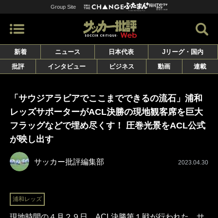
Group Site
新着
ニュース
日本代表
Jリーグ・国内
批評
インタビュー
ビジネス
動画
連載
「サウジアラビアでここまでできるの流石」浦和
レッズサポーターがACL決勝の現地観客席を巨大
フラッグなどで埋め尽くす！ 圧巻光景をACL公式
が映し出す
サッカー批評編集部
2023.04.30
浦和レッズ
現地時間の４月２９日、ACL決勝第１戦が行われた。サ