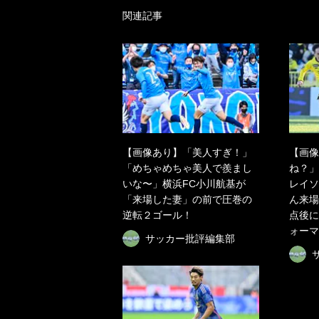
関連記事
【画像あり】「美人すぎ！」
【画像
「めちゃめちゃ美人で羨まし
ね？」
いな〜」横浜FC小川航基が
レイソ
「来場した妻」の前で圧巻の
ん来場
逆転２ゴール！
点後に
ォーマ
サッカー批評編集部