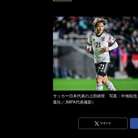
サッカー日本代表の上田綺世 写真：中地拓也
葉社／JMPA代表撮影）
ツイート