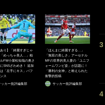
あり】「綺麗すぎじゃ
「ほんまに綺麗すぎる…」
「めっちゃ美人…」柏
「無双の美しさ」アーセナル
ルFW小屋松知哉の奥さ
MFの世界的美人妻の「ユニフ
にSNSざわめき！ 追加
ォームワンピ姿」が話題に！
は「左手にキス」パフ
「勝利の女神」と称えられた
ンス
衝撃的投稿
サッカー批評編集部
サッカー批評編集部