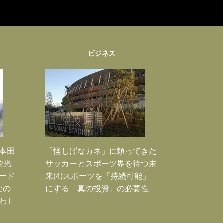
ビジネス
｣本田
「怪しげなカネ」に頼ってきた
蛍光
サッカーとスポーツ界を待つ未
ード
来(4)スポーツを「持続可能」
なの
にする「真の投資」の必要性
わ｣