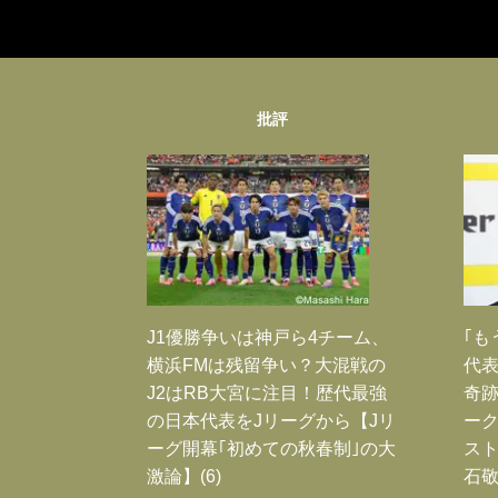
批評
J1優勝争いは神戸ら4チーム、
｢も
横浜FMは残留争い？大混戦の
代表
J2はRB大宮に注目！歴代最強
奇
の日本代表をJリーグから【Jリ
ー
ーグ開幕｢初めての秋春制｣の大
スト
激論】(6)
石敬