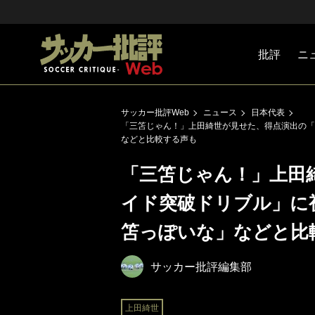
批評
ニ
Jリーグ
戦術
注目選手
海外サッ
監督
マネー
チームマ
日本代表
サッカー批評Web
ニュース
日本代表
「三笘じゃん！」上田綺世が見せた、得点演出の「
などと比較する声も
「三笘じゃん！」上田
イド突破ドリブル」に
笘っぽいな」などと比
サッカー批評編集部
上田綺世