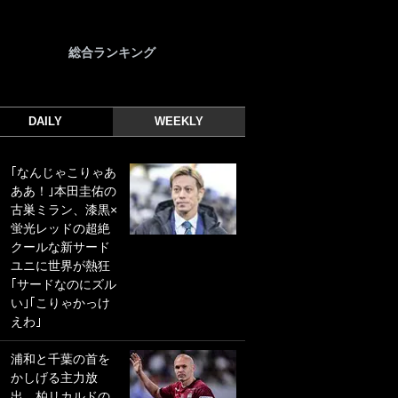
総合ランキング
DAILY
WEEKLY
｢なんじゃこりゃあ
｢光の速さじゃん｣
ああ！｣本田圭佑の
｢えっぐいミドル｣
古巣ミラン、漆黒×
ドイツ名門移籍の
蛍光レッドの超絶
日本代表23歳ボラ
クールな新サード
ンチ、移籍後初ゴ
ユニに世界が熱狂
ールに驚愕！｢見た
｢サードなのにズル
事ないシュートや｣
い｣｢こりゃかっけ
｢聡がどんどん遠く
えわ｣
なっていく」
浦和と千葉の首を
｢誰が止めれんねん
かしげる主力放
w｣フェイエ上田綺
出、柏リカルドの
世の“神コース”弾丸