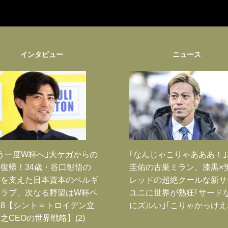
インタビュー
ニュース
う一度W杯へ｣大ケガからの
｢なんじゃこりゃあああ！
復帰！34歳・谷口彰悟の
圭佑の古巣ミラン、漆黒×
跡を支えた日本資本のベルギ
レッドの超絶クールな新サ
クラブ、次なる野望はW杯ベ
ユニに世界が熱狂｢サード
8【シント＝トロイデン立
にズルい｣｢こりゃかっけえ
之CEOの世界戦略】(2)