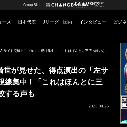
Group Site
ュース
日本代表
Jリーグ・国内
インタビュー
ビジネ
・国内
カー
ネジメント
Jリーグ・国内
戦術
注目選手
海外サッカー
監督
マネー
チームマネジメント
日本代表
左サイド突破ドリブル」に視線集中！「これはほんとに三笘っぽいな」
綺世が見せた、得点演出の「左サ
視線集中！「これはほんとに三
較する声も
2023.04.26