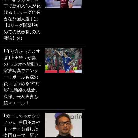
下で新加入2人が化
PKにイタリア代表
ける！Jリーグに必
GKも成す術なし！
要な外国人選手は
｢ノーチャンスすぎ
【Jリーグ開幕｢初
るわ｣｢綺世のPKの
めての秋春制｣の大
上手さは世界屈指
激論】(4)
かも｣
｢守り方かっこよす
｢また敬斗が魚に
ぎ｣上田綺世が妻
笑｣菅原由勢がW杯
の“ワンオペ騒動”に
戦士の夏休み秘蔵
家族写真でアンサ
ショット公開！ 川
ー！ボールも嫁の
口春奈と結婚のモ
炎上も収める“神対
テ男も登場で｢写真
応”に新婚の板倉、
全部楽しそう｣｢タ
久保、長友夫妻も
ケの水中かわいす
続々エール！
ぎる」
｢めーっちゃオシャ
｢セカンドで決まり
じゃん｣中田英寿や
だな｣19歳の日本代
トッティも愛した
表MFが加入したス
名門ローマ、新ア
ペイン名門、“地中