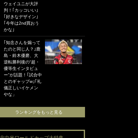
ウェイユニが大評
海の夕日”新アウェ
判！｢カッコいい｣
イユニに大反響｢か
｢好きなデザイン｣
っこよすぎ｣｢革新
｢今年は2nd買おう
的｣｢ソソられる！｣
かな｣
｢お土産最高すぎ
｢知念さんを煽って
笑｣｢どうやって入
たのと同じ人？｣鹿
手？｣ブライトン帰
島・鈴木優磨、大
還の三笘薫、同僚
逆転勝利後の“超・
に“ポケカ”をプレゼ
優等生インタビュ
ント！｢薫の笑顔見
ー”が話題！｢試合中
れてよかった｣｢大
とのギャップw｣｢礼
喜びのリュテル可
儀正しいイケメン
愛すぎ｣
やな」
ランキングをも
ランキングをもっと見る
#北中米ワールドカップ大特集