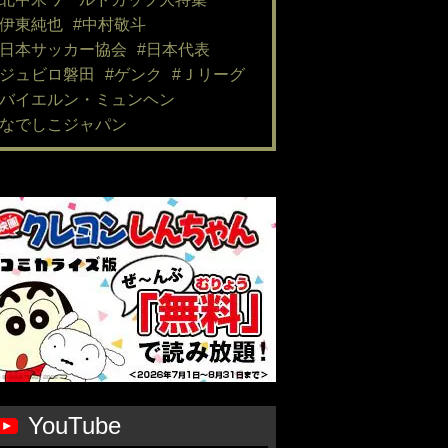
#伊東純也
#中村敬斗
#日本サッカー協会
#日本代表
#ジュビロ磐田
#ゲンク
#Ｊリーグ
#バイエルン・ミュンヘン
#なでしこジャパン
YouTube