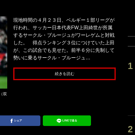
現地時間の４月２３日、ベルギー１部リーグが
行われ、サッカー日本代表FW上田綺世が所属
するサークル・ブルージュがワーレゲムと対戦
した。 得点ランキング３位につけていた上田
が、この試合でも見せた。前半６分に先制して
勢いに乗るサークル・ブルージュ…
続きを読む
（双
シェア
LINEで送る