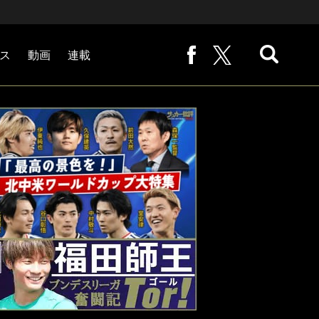
ス
動画
連載
熊崎敬の「路地から始まる処世術」
下田恒幸の「10倍面白くなるサッカー中継の見方」
サッカー批評PHOTOギャラリー「ピッチの焦点」
後藤健生の「蹴球放浪記」
原悦生PHOTOギャラリー「サッカー遠近」
「だれかに言いたくなる記録」
福田師王「ブンデスリーガ奮闘記 Tor!」
大住良之の「この世界のコーナーエリアから」