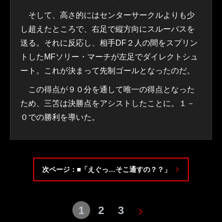
そして、高さ的にはセンターサークルよりも少
し超えたところで、右足で縦方向にスルーパスを
送る。それに反応し、相手DF２人の間をスプリン
トしたMFソリー・マーチが左足でダイレクトシュ
ート。これが決まって先制ゴールとなったのだ。
この得点が９０分を通して唯一の得点となった
ため、三笘は決勝点をアシストしたことに。１－
０での勝利を導いた。
次ページ：■「えぐっ…そこ通すの？？」
1
2
3