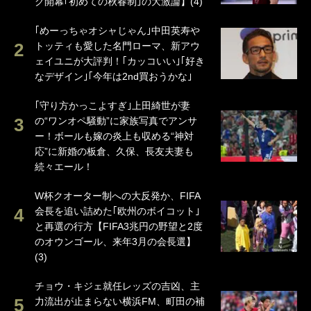
グ開幕｢初めての秋春制｣の大激論】(4)
｢めーっちゃオシャじゃん｣中田英寿や
トッティも愛した名門ローマ、新アウ
ェイユニが大評判！｢カッコいい｣｢好き
なデザイン｣｢今年は2nd買おうかな｣
｢守り方かっこよすぎ｣上田綺世が妻
の“ワンオペ騒動”に家族写真でアンサ
ー！ボールも嫁の炎上も収める“神対
応”に新婚の板倉、久保、長友夫妻も
続々エール！
W杯クオーター制への大反発か、FIFA
会長を追い詰めた｢欧州のボイコット｣
と再選の行方【FIFA3兆円の野望と2度
のオウンゴール、来年3月の会長選】
(3)
チョウ・キジェ就任レッズの吉凶、主
力流出が止まらない横浜FM、町田の補