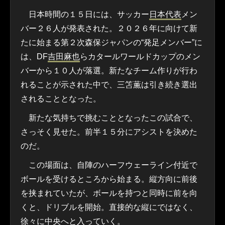
日本時間の１５日には、サッカー
日本代表
メン
バー２６人が発表された。２０２６年に向けて新
たに始まる第２次森保ジャパンの“発足メンバー”に
は、DF
吉田麻也
らカタールワールドカップのメン
バーから１０人が落選。新たなチーム作りが行わ
れることが示された中で、三笘薫は引き続き選出
されることとなった。
新たな気持ちで挑むこととなったこの試合で、
さっそく見せた。前半１５分にアシストを決めた
のだ。
この場面は、自陣のハーフウェーライン付近で
ボールを受けるところから始まる。縦方向に前後
を挟まれていたが、ボールを持つと同時に前を向
くと、ドリブルを開始。直接的な縦にではなく、
徐々に中央へと入っていく。