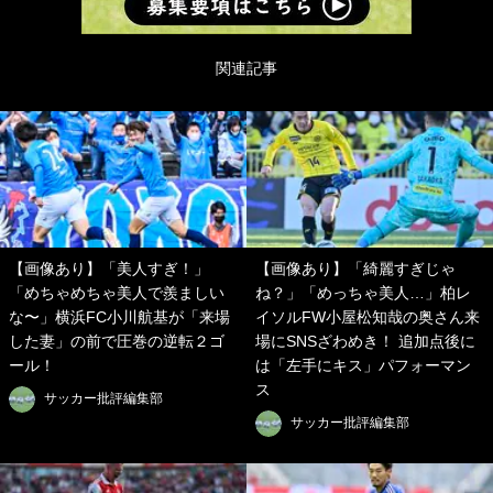
関連記事
【画像あり】「美人すぎ！」
【画像あり】「綺麗すぎじゃ
「めちゃめちゃ美人で羨ましい
ね？」「めっちゃ美人…」柏レ
な〜」横浜FC小川航基が「来場
イソルFW小屋松知哉の奥さん来
した妻」の前で圧巻の逆転２ゴ
場にSNSざわめき！ 追加点後に
ール！
は「左手にキス」パフォーマン
ス
サッカー批評編集部
サッカー批評編集部