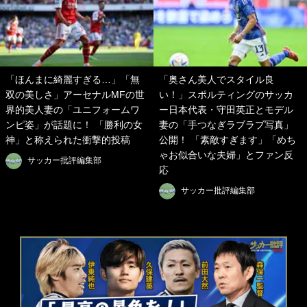
「ほんまに綺麗すぎる…」「無
「奥さん美人でスタイル良
双の美しさ」アーセナルMFの世
い！」スポルティングのサッカ
界的美人妻の「ユニフォームワ
ー日本代表・守田英正とモデル
ンピ姿」が話題に！ 「勝利の女
妻の「手つなぎラブラブ写真」
神」と称えられた衝撃的投稿
公開！ 「素敵すぎます」「めち
ゃお似合いな夫婦」とファン反
サッカー批評編集部
応
サッカー批評編集部