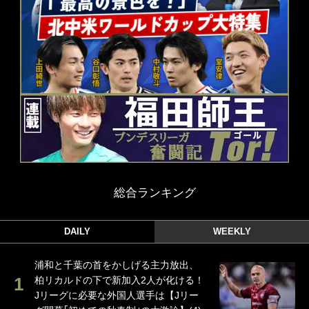
総合ランキング
DAILY
WEEKLY
浦和と千葉の首をかしげる主力放出、
柏リカルドの下で新加入2人が化ける！
Jリーグに必要な外国人選手は【Jリー