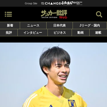
Group Site
新着
ニュース
日本代表
Jリーグ・国内
批評
インタビュー
ビジネス
動画
連載