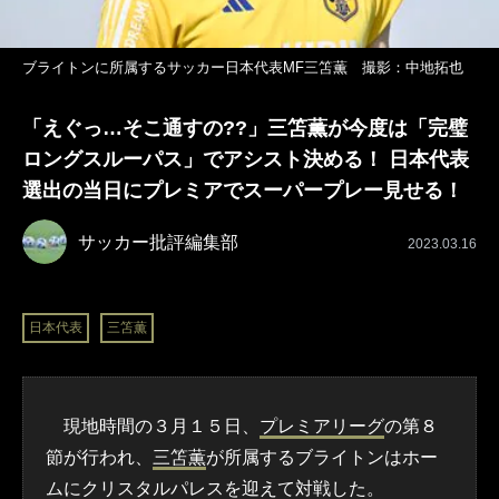
ブライトンに所属するサッカー日本代表MF三笘薫 撮影：中地拓也
「えぐっ…そこ通すの??」三笘薫が今度は「完璧
ロングスルーパス」でアシスト決める！ 日本代表
選出の当日にプレミアでスーパープレー見せる！
サッカー批評編集部
2023.03.16
日本代表
三笘薫
現地時間の３月１５日、
プレミアリーグ
の第８
節が行われ、
三笘薫
が所属するブライトンはホー
ムにクリスタルパレスを迎えて対戦した。