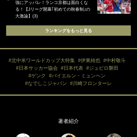
強にアッパレ！ランコ京都は面白くな
る！【Jリーグ開幕｢初めての秋春制｣の
大激論】(3)
ランキングをもっと見る
#北中米ワールドカップ大特集
#伊東純也
#中村敬斗
#日本サッカー協会
#日本代表
#ジュビロ磐田
#ゲンク
#バイエルン・ミュンヘン
#なでしこジャパン
#川崎フロンターレ
著者紹介