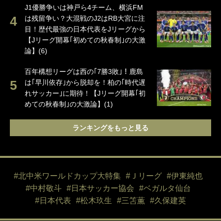
J1優勝争いは神戸ら4チーム、横浜FM
は残留争い？大混戦のJ2はRB大宮に注
目！歴代最強の日本代表をJリーグから
【Jリーグ開幕｢初めての秋春制｣の大激
論】(6)
百年構想リーグは西の｢7勝3敗｣！鹿島
は｢早川依存｣から脱却を！柏の｢時代遅
れサッカー｣に期待！【Jリーグ開幕｢初
めての秋春制｣の大激論】(1)
ランキングをもっと見る
#北中米ワールドカップ大特集
#Ｊリーグ
#伊東純也
#中村敬斗
#日本サッカー協会
#ベガルタ仙台
#日本代表
#松木玖生
#三笘薫
#久保建英