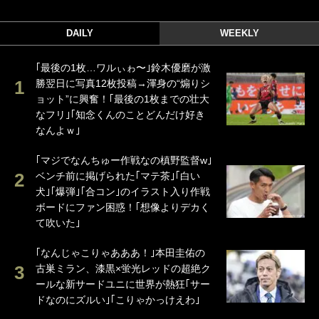
DAILY
WEEKLY
｢最後の1枚…ワルぃゎ〜｣鈴木優磨が激
勝翌日に写真12枚投稿→渾身の“煽りシ
ョット”に興奮！｢最後の1枚までの壮大
なフリ｣｢知念くんのことどんだけ好き
なんよｗ｣
｢マジでなんちゅー作戦なの槙野監督w｣
ベンチ前に掲げられた｢マテ茶｣｢白い
犬｣｢爆弾｣｢合コン｣のイラスト入り作戦
ボードにファン困惑！｢想像よりデカく
て吹いた｣
｢なんじゃこりゃあああ！｣本田圭佑の
古巣ミラン、漆黒×蛍光レッドの超絶ク
ールな新サードユニに世界が熱狂｢サー
ドなのにズルい｣｢こりゃかっけえわ｣