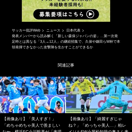
サッカー批評Web
ニュース
日本代表
発表メンバーから読み解く「新しい森保ジャパンの姿」…第一次発
足時とは異なる「3人→12人」の継続招集で、久保や鎌田らW杯で本
領発揮できなかった攻撃陣を生かすことができるか
関連記事
【画像あり】「美人すぎ！」
【画像あり】「綺麗すぎじゃ
「めちゃめちゃ美人で羨ましい
ね？」「めっちゃ美人…」柏レ
な〜」横浜FC小川航基が「来場
イソルFW小屋松知哉の奥さん来