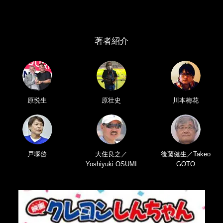
著者紹介
原悦生
原壮史
川本梅花
戸塚啓
大住良之／
後藤健生／Takeo
Yoshiyuki OSUMI
GOTO