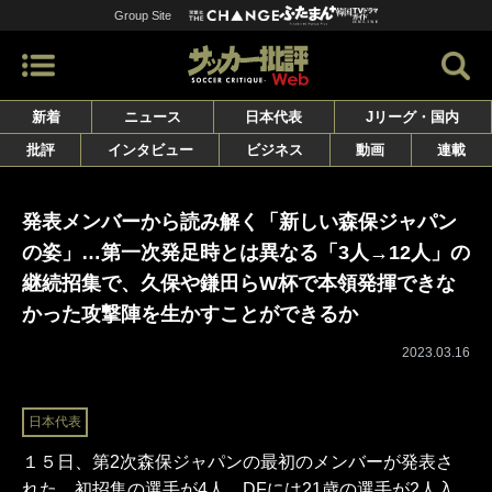
Group Site
新着
ニュース
日本代表
Jリーグ・国内
批評
インタビュー
ビジネス
動画
連載
発表メンバーから読み解く「新しい森保ジャパン
の姿」…第一次発足時とは異なる「3人→12人」の
継続招集で、久保や鎌田らW杯で本領発揮できな
かった攻撃陣を生かすことができるか
2023.03.16
日本代表
１５日、第2次森保ジャパンの最初のメンバーが発表さ
れた。初招集の選手が4人、DFには21歳の選手が2人入