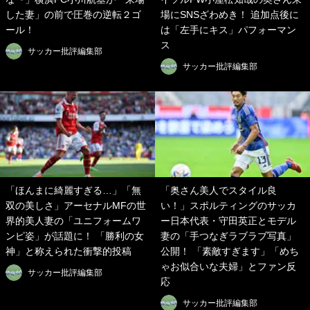
した妻」の前で圧巻の逆転２ゴ
場にSNSざわめき！ 追加点後に
ール！
は「左手にキス」パフォーマン
ス
サッカー批評編集部
サッカー批評編集部
「ほんまに綺麗すぎる…」「無
「奥さん美人でスタイル良
双の美しさ」アーセナルMFの世
い！」スポルティングのサッカ
界的美人妻の「ユニフォームワ
ー日本代表・守田英正とモデル
ンピ姿」が話題に！ 「勝利の女
妻の「手つなぎラブラブ写真」
神」と称えられた衝撃的投稿
公開！ 「素敵すぎます」「めち
ゃお似合いな夫婦」とファン反
サッカー批評編集部
応
サッカー批評編集部