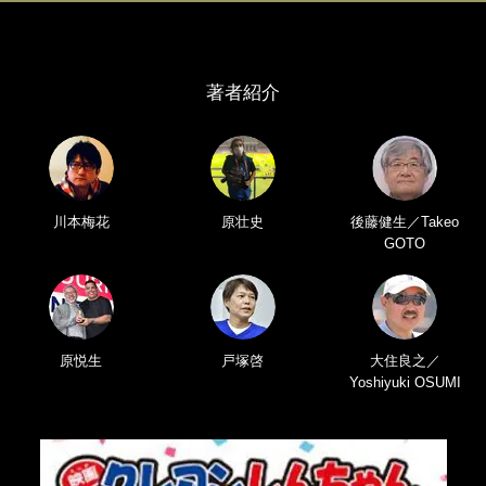
著者紹介
川本梅花
原壮史
後藤健生／Takeo
GOTO
原悦生
戸塚啓
大住良之／
Yoshiyuki OSUMI