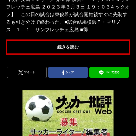
フレッチェ広島 ２０２３年３月３日 １９：０３キックオ
フ】 この日の試合は東俊希が試合開始後すぐに先制す
るも引き分けで終わった。■試合結果横浜Ｆ・マリノ
ス １―１ サンフレッチェ広島 ■得…
続きを読む
ツイート
シェア
LINEで送る