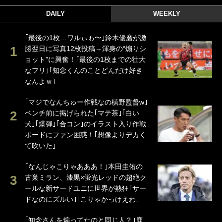
DAILY
WEEKLY
｢最後の1枚…ワルぃゎ〜｣鈴木優磨が激
勝翌日に写真12枚投稿→渾身の“煽りシ
ョット”に興奮！｢最後の1枚までの壮大
なフリ｣｢知念くんのことどんだけ好き
なんよｗ｣
｢マジでなんちゅー作戦なの槙野監督w｣
ベンチ前に掲げられた｢マテ茶｣｢白い
犬｣｢爆弾｣｢合コン｣のイラスト入り作戦
ボードにファン困惑！｢想像よりデカく
て吹いた｣
｢なんじゃこりゃあああ！｣本田圭佑の
古巣ミラン、漆黒×蛍光レッドの超絶ク
ールな新サードユニに世界が熱狂｢サー
ドなのにズルい｣｢こりゃかっけえわ｣
｢知念さんを煽ってたのと同じ人？｣鹿