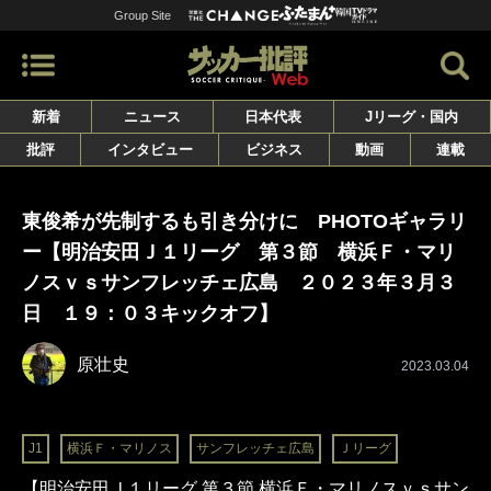
Group Site
新着
ニュース
日本代表
Jリーグ・国内
批評
インタビュー
ビジネス
動画
連載
東俊希が先制するも引き分けに PHOTOギャラリ
ー【明治安田Ｊ１リーグ 第３節 横浜Ｆ・マリ
ノスｖｓサンフレッチェ広島 ２０２３年３月３
日 １９：０３キックオフ】
原壮史
2023.03.04
J1
横浜Ｆ・マリノス
サンフレッチェ広島
Ｊリーグ
【明治安田Ｊ１リーグ 第３節 横浜Ｆ・マリノスｖｓサン