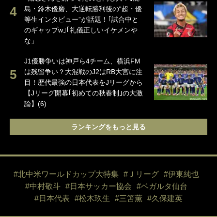
島・鈴木優磨、大逆転勝利後の“超・優
等生インタビュー”が話題！｢試合中と
のギャップw｣｢礼儀正しいイケメンや
な」
J1優勝争いは神戸ら4チーム、横浜FM
は残留争い？大混戦のJ2はRB大宮に注
目！歴代最強の日本代表をJリーグから
【Jリーグ開幕｢初めての秋春制｣の大激
論】(6)
ランキングをもっと見る
#北中米ワールドカップ大特集
#Ｊリーグ
#伊東純也
#中村敬斗
#日本サッカー協会
#ベガルタ仙台
#日本代表
#松木玖生
#三笘薫
#久保建英