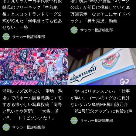
る」元サッカー日本代表中村俊
場」横浜FM永戸勝也「Jリーグ
輔氏のフリーキック「空前絶
公式」が前日に投稿していた35
後」とスコットランドリーグ公
万回表示「なぜそこにサイドバ
式が称えた「何年経っても色あ
ック」「神出鬼没」動画
せない」一発
サッカー批評編集部
サッカー批評編集部
浦和レッズ20年ぶり「聖地・駒
「やっぱりセンスいい」「仕事
場」でのホーム開幕戦前にエモ
が早い」ゴールのエグさに負け
すぎる懐かしい写真投稿「岡野
ないサガン鳥栖MF樺山諒乃介
と思いきや河野!」「大将、若
「第1号記念グッズ」に称賛の声
い!!」「トリビソンノだ！」
サッカー批評編集部
サッカー批評編集部