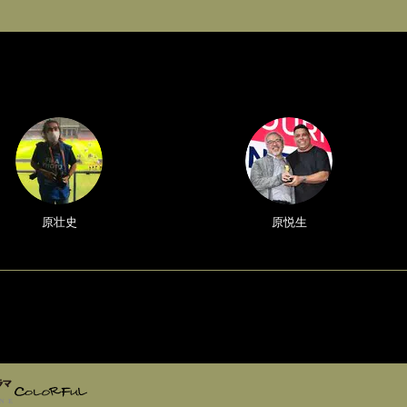
原壮史
原悦生