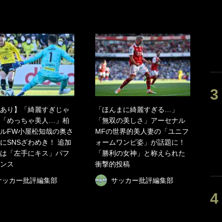
あり】「綺麗すぎじゃ
「ほんまに綺麗すぎる…」
「めっちゃ美人…」柏
「無双の美しさ」アーセナル
ルFW小屋松知哉の奥さ
MFの世界的美人妻の「ユニフ
にSNSざわめき！ 追加
ォームワンピ姿」が話題に！
は「左手にキス」パフ
「勝利の女神」と称えられた
ンス
衝撃的投稿
サッカー批評編集部
サッカー批評編集部