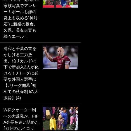
家族写真でアンサ
PKにイタリア代表
ー！ボールも嫁の
GKも成す術なし！
炎上も収める“神対
｢ノーチャンスすぎ
応”に新婚の板倉、
るわ｣｢綺世のPKの
久保、長友夫妻も
上手さは世界屈指
続々エール！
かも｣
浦和と千葉の首を
｢また敬斗が魚に
かしげる主力放
笑｣菅原由勢がW杯
出、柏リカルドの
戦士の夏休み秘蔵
下で新加入2人が化
ショット公開！ 川
ける！Jリーグに必
口春奈と結婚のモ
要な外国人選手は
テ男も登場で｢写真
【Jリーグ開幕｢初
全部楽しそう｣｢タ
めての秋春制｣の大
ケの水中かわいす
激論】(4)
ぎる」
W杯クオーター制
｢セカンドで決まり
への大反発か、FIF
だな｣19歳の日本代
A会長を追い詰めた
表MFが加入したス
｢欧州のボイコッ
ペイン名門、“地中