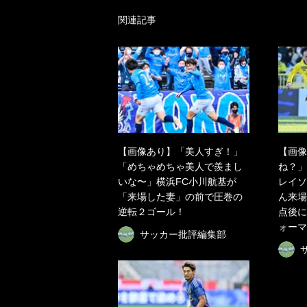
関連記事
【画像あり】「美人すぎ！」
【画像
「めちゃめちゃ美人で羨まし
ね？」
いな〜」横浜FC小川航基が
レイソ
「来場した妻」の前で圧巻の
ん来場
逆転２ゴール！
点後に
ォーマ
サッカー批評編集部