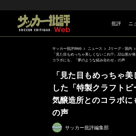
批評
ニ
Jリーグ
戦術
注目選手
海外サッ
監督
マネー
チームマ
日本代表
サッカー批評Web
ニュース
Jリーグ・国内
「見た目もめっちゃ美しくないこれ!?」J2山形が
コラボにも、「夢のような組み合わせ」の声
「見た目もめっちゃ美し
した「特製クラフトビ
気醸造所とのコラボに
の声
サッカー批評編集部