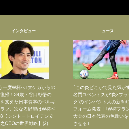
インタビュー
ニュース
う一度W杯へ｣大ケガからの
｢この炎どこかで見た気が
復帰！34歳・谷口彰悟の
名門ユベントスが“炎×ブラ
跡を支えた日本資本のベルギ
ク”のインパクト大の新3rd
クラブ、次なる野望はW杯ベ
フォーム発表！｢W杯フラ
8【シント＝トロイデン立
大会の日本代表の色違いを
之CEOの世界戦略】(2)
させる｣