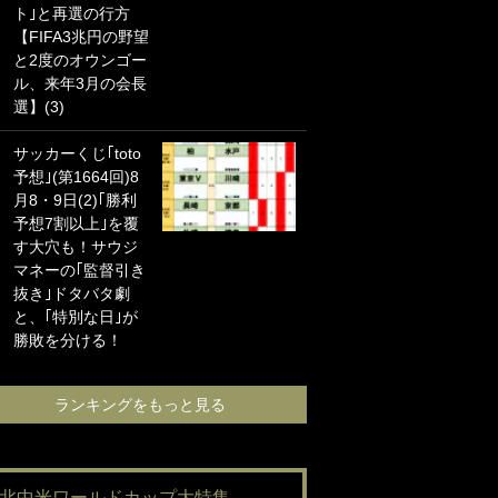
ト｣と再選の行方
海の夕日”新アウェ
【FIFA3兆円の野望
イユニに大反響｢か
と2度のオウンゴー
っこよすぎ｣｢革新
ル、来年3月の会長
的｣｢ソソられる！｣
選】(3)
｢お土産最高すぎ
サッカーくじ｢toto
笑｣｢どうやって入
予想｣(第1664回)8
手？｣ブライトン帰
月8・9日(2)｢勝利
還の三笘薫、同僚
予想7割以上｣を覆
に“ポケカ”をプレゼ
す大穴も！サウジ
ント！｢薫の笑顔見
マネーの｢監督引き
れてよかった｣｢大
抜き｣ドタバタ劇
喜びのリュテル可
と、｢特別な日｣が
愛すぎ｣
勝敗を分ける！
ランキングをも
ランキングをもっと見る
#北中米ワールドカップ大特集