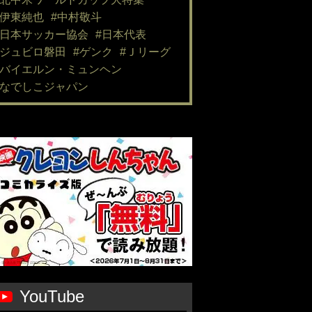
#伊東純也
#中村敬斗
#日本サッカー協会
#日本代表
#ジュビロ磐田
#ゲンク
#Ｊリーグ
#バイエルン・ミュンヘン
#なでしこジャパン
YouTube