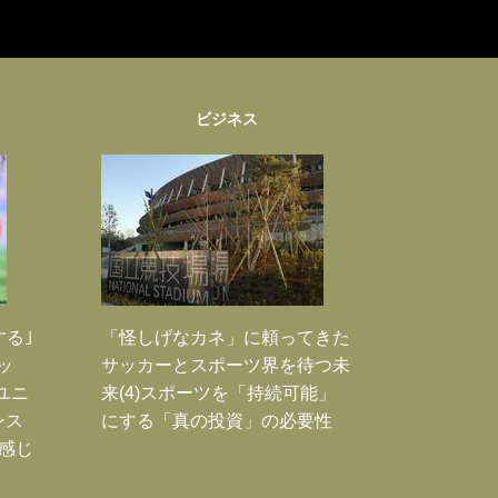
ビジネス
する｣
「怪しげなカネ」に頼ってきた
ッ
サッカーとスポーツ界を待つ未
ユニ
来(4)スポーツを「持続可能」
ンス
にする「真の投資」の必要性
感じ