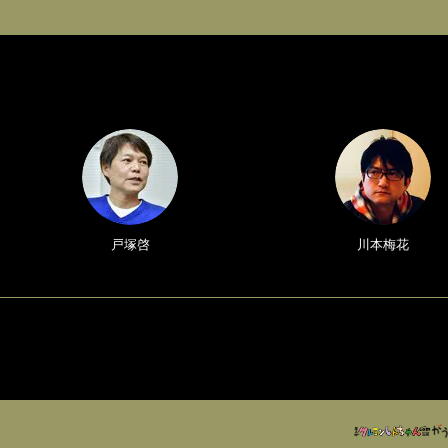
戸塚啓
川本梅花