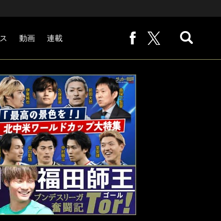
ス
動画
連載
熊崎敬の「路地から始まる処世術」
下田恒幸の「10倍面白くなるサッカー中継の見方」
サッカー批評PHOTOギャラリー「ピッチの焦点」
後藤健生の「蹴球放浪記」
原悦生PHOTOギャラリー「サッカー遠近」
「だれかに言いたくなる記録」
福田師王「ブンデスリーガ奮闘記 Tor!」
大住良之の「この世界のコーナーエリアから」