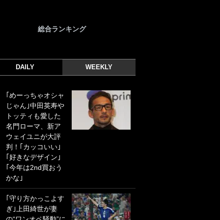
総合ランキング
DAILY
WEEKLY
｢めーっちゃオシャ
｢光の速さじゃん｣
じゃん｣中田英寿や
｢えっぐいミドル｣
トッティも愛した
ドイツ名門移籍の
名門ローマ、新ア
日本代表23歳ボラ
ウェイユニが大評
ンチ、移籍後初ゴ
判！｢カッコいい｣
ールに驚愕！｢見た
｢好きなデザイン｣
事ないシュートや｣
｢今年は2nd買おう
｢聡がどんどん遠く
かな｣
なっていく」
｢守り方かっこよす
｢誰が止めれんねん
ぎ｣上田綺世が妻
w｣フェイエ上田綺
の“ワンオペ騒動”に
世の“神コース”弾丸