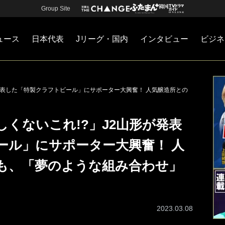
Group Site
ュース
日本代表
Jリーグ・国内
インタビュー
ビジネ
・国内
カー
ネジメント
Jリーグ・国内
戦術
注目選手
海外サッカー
監督
マネー
チームマネジメント
日本代表
発表した「特製クラフトビール」にサポーター大興奮！ 人気醸造所との
くないこれ!?」J2山形が発表
ール」にサポーター大興奮！ 人
も、「夢のような組み合わせ」
2023.03.08