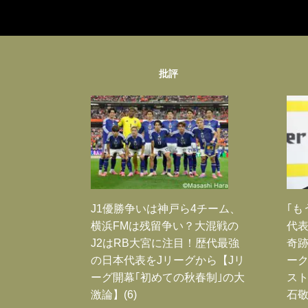
批評
J1優勝争いは神戸ら4チーム、
｢も
横浜FMは残留争い？大混戦の
代表
J2はRB大宮に注目！歴代最強
奇
の日本代表をJリーグから【Jリ
ー
ーグ開幕｢初めての秋春制｣の大
スト
激論】(6)
石敬