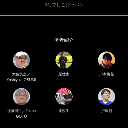
#なでしこジャパン
著者紹介
大住良之／
原壮史
川本梅花
Yoshiyuki OSUMI
後藤健生／Takeo
原悦生
戸塚啓
GOTO