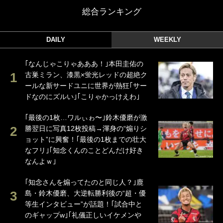
総合ランキング
DAILY
WEEKLY
｢なんじゃこりゃあああ！｣本田圭佑の
古巣ミラン、漆黒×蛍光レッドの超絶ク
ールな新サードユニに世界が熱狂｢サー
ドなのにズルい｣｢こりゃかっけえわ｣
｢最後の1枚…ワルぃゎ〜｣鈴木優磨が激
勝翌日に写真12枚投稿→渾身の“煽りシ
ョット”に興奮！｢最後の1枚までの壮大
なフリ｣｢知念くんのことどんだけ好き
なんよｗ｣
｢知念さんを煽ってたのと同じ人？｣鹿
島・鈴木優磨、大逆転勝利後の“超・優
等生インタビュー”が話題！｢試合中と
のギャップw｣｢礼儀正しいイケメンや