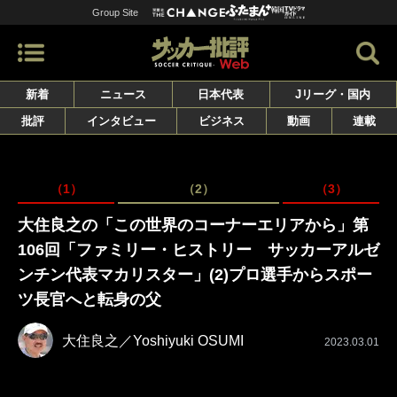
Group Site
新着
ニュース
日本代表
Jリーグ・国内
批評
インタビュー
ビジネス
動画
連載
（1）
（2）
（3）
大住良之の「この世界のコーナーエリアから」第
106回「ファミリー・ヒストリー サッカーアルゼ
ンチン代表マカリスター」(2)プロ選手からスポー
ツ長官へと転身の父
大住良之／Yoshiyuki OSUMI
2023.03.01