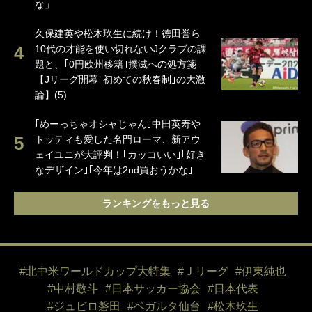
な」
久保建英や松木玖生に続け！徳田誉ら
10代の才能を使い切れないJクラブの課
題と、｢0円欧州移籍｣撲滅への処方箋
【Jリーグ開幕｢初めての秋春制｣の大激
論】(5)
｢めーっちゃオシャじゃん｣中田英寿や
トッティも愛した名門ローマ、新アウ
ェイユニが大評判！｢カッコいい｣｢好き
なデザイン｣｢今年は2nd買おうかな｣
ランキングをもっと見る
#北中米ワールドカップ大特集
#Ｊリーグ
#伊東純也
#中村敬斗
#日本サッカー協会
#日本代表
#ジュビロ磐田
#ベガルタ仙台
#松木玖生