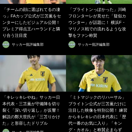
「チームの顔に選ばれてるの凄
「ブライトンっぽかった」川崎
っ」FAカップ公式が三笘薫をセ
フロンターレが見せた「疑似カ
ンターにしたビジュアル公開！
ウンター」が話題に！ 横浜F・
プレミア得点王ハーランドと隣
マリノス戦での流れるような攻
り合う注目度
撃をファン称賛
サッカー批評編集部
サッカー批評編集部
「キレッキレやね」サッカー日
「ミトマジックのリハーサル」
本代表・三笘薫が守備陣を切り
ブライトン公式が三笘薫だけに
裂く「深い切り返し」が反響！
注目した映像を特別公開！ 練習
解説の鄭大世氏が「三笘りかけ
からキレキレの日本代表に「歴
た」と形容したドリブル
代一番のお気に入り」「キン
グ・カオル」と称賛止まらず