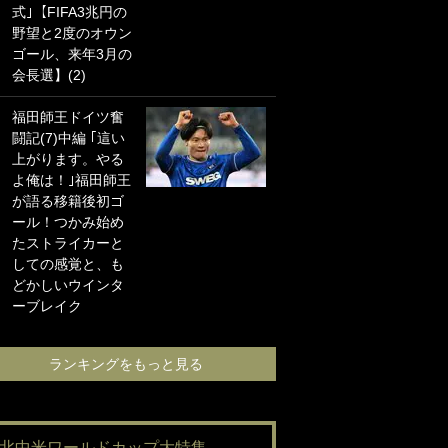
式｣【FIFA3兆円の
海の夕日”新アウェ
野望と2度のオウン
イユニに大反響｢か
ゴール、来年3月の
っこよすぎ｣｢革新
会長選】(2)
的｣｢ソソられる！｣
福田師王ドイツ奮
｢お土産最高すぎ
闘記(7)中編 ｢這い
笑｣｢どうやって入
上がります。やる
手？｣ブライトン帰
よ俺は！｣福田師王
還の三笘薫、同僚
が語る移籍後初ゴ
に“ポケカ”をプレゼ
ール！つかみ始め
ント！｢薫の笑顔見
たストライカーと
れてよかった｣｢大
しての感覚と、も
喜びのリュテル可
どかしいウインタ
愛すぎ｣
ーブレイク
ランキングをも
ランキングをもっと見る
#北中米ワールドカップ大特集