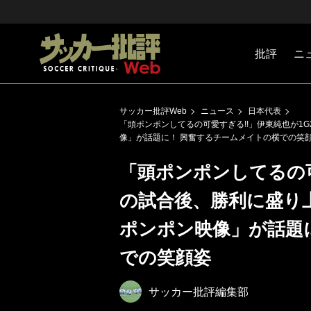
批評
ニ
Jリーグ
戦術
注目選手
海外サッ
監督
マネー
チームマ
日本代表
サッカー批評Web
ニュース
日本代表
「頭ポンポンしてるの可愛すぎる!!」伊東純也が1
像」が話題に！ 興奮するチームメイトの横での笑
「頭ポンポンしてるの可
の試合後、勝利に盛り
ポンポン映像」が話題
での笑顔姿
サッカー批評編集部