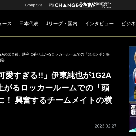
Group Site
ュース
日本代表
Jリーグ・国内
インタビュー
ビジネ
・国内
カー
ネジメント
Jリーグ・国内
戦術
注目選手
海外サッカー
監督
マネー
チームマネジメント
日本代表
G2Aの試合後、勝利に盛り上がるロッカールームでの「頭ポンポン映
顔姿
愛すぎる!!」伊東純也が1G2A
上がるロッカールームでの「頭
に！ 興奮するチームメイトの横
2023.02.27