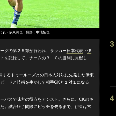
代表・伊東純也 撮影：中地拓也
リーグの第２５節が行われ、サッカー
日本代表
・
伊
ストを記録して、チームの３－０の勝利に貢献し
属するトゥールーズとの日本人対決に先発した伊東
ピードと技術を生かして相手GKと１対１になる
ーパスで味方の得点をアシスト。さらに、CKのキ
した。試合終了間際にピッチを去るまで、伊東は常