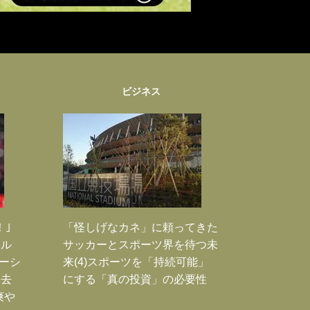
ビジネス
！｣
「怪しげなカネ」に頼ってきた
ポル
サッカーとスポーツ界を待つ未
ーシ
来(4)スポーツを「持続可能」
過去
にする「真の投資」の必要性
爽や