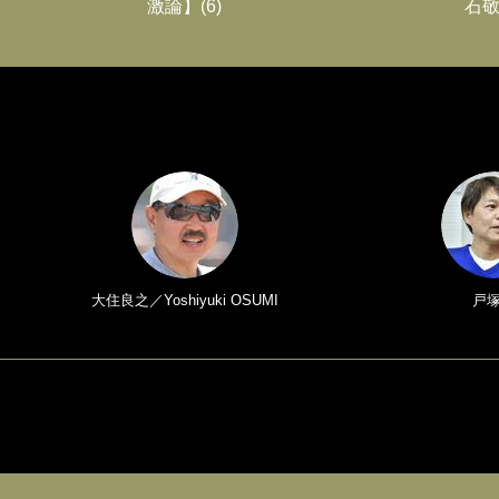
激論】(6)
石敬
大住良之／Yoshiyuki OSUMI
戸