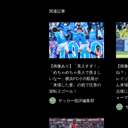
関連記事
【画像あり】「美人すぎ！」
【画像
「めちゃめちゃ美人で羨まし
ね？」
いな〜」横浜FC小川航基が
レイソ
「来場した妻」の前で圧巻の
ん来場
逆転２ゴール！
点後に
ォーマ
サッカー批評編集部