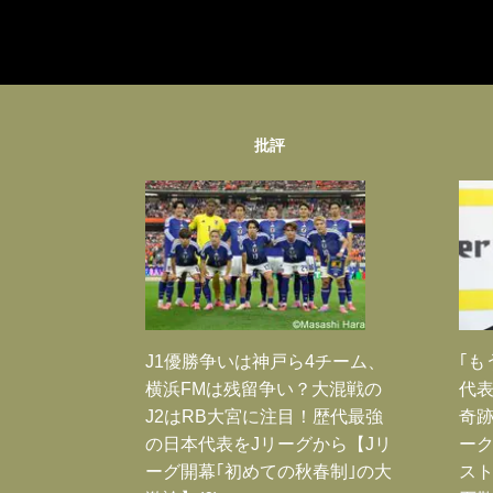
批評
J1優勝争いは神戸ら4チーム、
｢も
横浜FMは残留争い？大混戦の
代表
J2はRB大宮に注目！歴代最強
奇
の日本代表をJリーグから【Jリ
ー
ーグ開幕｢初めての秋春制｣の大
スト