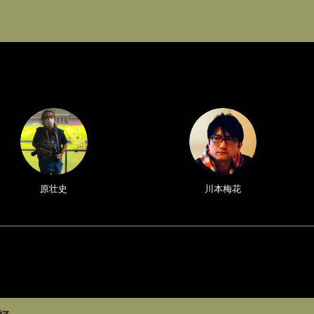
原壮史
川本梅花