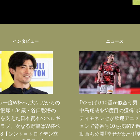
インタビュー
ニュース
う一度W杯へ｣大ケガからの
｢やっぱり10番が似合う男
復帰！34歳・谷口彰悟の
中島翔哉を“3度目の獲得”
跡を支えた日本資本のベルギ
ティモネンセが歓迎アニメ
クラブ、次なる野望はW杯ベ
ョンで背番号10を披露!? 
8【シント＝トロイデン立
動画も公開｢幸せだね〜｣｢