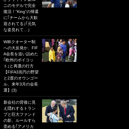
ニのモデルで完全
PKにイタリア代表
復活！“King”の帰還
GKも成す術なし！
に｢チームから大歓
｢ノーチャンスすぎ
迎されてる｣｢元気
るわ｣｢綺世のPKの
な姿見れて…｣
上手さは世界屈指
かも｣
W杯クオーター制
への大反発か、FIF
｢また敬斗が魚に
A会長を追い詰めた
笑｣菅原由勢がW杯
｢欧州のボイコッ
戦士の夏休み秘蔵
ト｣と再選の行方
ショット公開！ 川
【FIFA3兆円の野望
口春奈と結婚のモ
と2度のオウンゴー
テ男も登場で｢写真
ル、来年3月の会長
全部楽しそう｣｢タ
選】(3)
ケの水中かわいす
ぎる」
新会社の背後に見
え隠れするトラン
｢セカンドで決まり
プと巨大ファンド
だな｣19歳の日本代
の影、ルールすら
表MFが加入したス
歪める｢アメリカ
ペイン名門、“地中