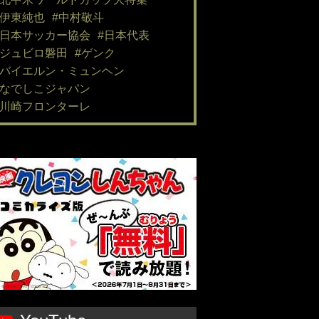
#伊東純也
#中村敬斗
#日本サッカー協会
#日本代表
#ジュビロ磐田
#ゲンク
#バイエルン・ミュンヘン
#なでしこジャパン
#川崎フロンターレ