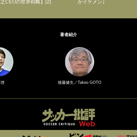
之CEOの世界戦略】(2)
かイケメン｣
著者紹介
塚啓
後藤健生／Takeo GOTO