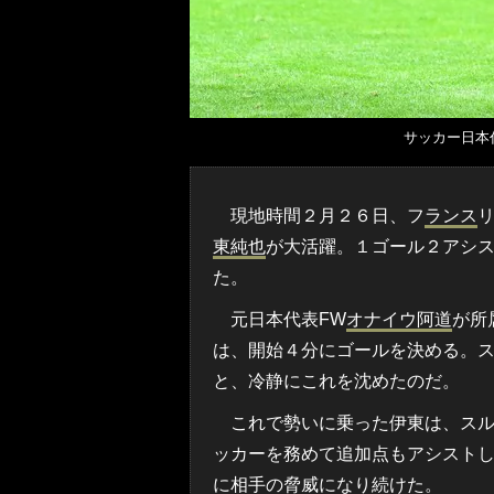
サッカー日本
現地時間２月２６日、フ
ランス
東純也
が大活躍。１ゴール２アシ
た。
元日本代表FW
オナイウ阿道
が所
は、開始４分にゴールを決める。ス
と、冷静にこれを沈めたのだ。
これで勢いに乗った伊東は、スル
ッカーを務めて追加点もアシスト
に相手の脅威になり続けた。