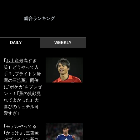
総合ランキング
DAILY
WEEKLY
｢お土産最高すぎ
｢光の速さじゃん｣
笑｣｢どうやって入
｢えっぐいミドル｣
手？｣ブライトン帰
ドイツ名門移籍の
還の三笘薫、同僚
日本代表23歳ボラ
に“ポケカ”をプレゼ
ンチ、移籍後初ゴ
ント！｢薫の笑顔見
ールに驚愕！｢見た
れてよかった｣｢大
事ないシュートや｣
喜びのリュテル可
｢聡がどんどん遠く
愛すぎ｣
なっていく」
｢モデルやってる｣
｢誰が止めれんねん
｢かっけぇ｣三笘薫
w｣フェイエ上田綺
がブライトン新ユ
世の“神コース”弾丸