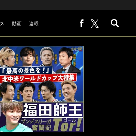
ス
動画
連載
熊崎敬の「路地から始まる処世術」
下田恒幸の「10倍面白くなるサッカー中継の見方」
サッカー批評PHOTOギャラリー「ピッチの焦点」
後藤健生の「蹴球放浪記」
原悦生PHOTOギャラリー「サッカー遠近」
「だれかに言いたくなる記録」
福田師王「ブンデスリーガ奮闘記 Tor!」
大住良之の「この世界のコーナーエリアから」