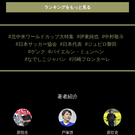
ランキングをもっと見る
#北中米ワールドカップ大特集
#伊東純也
#中村敬斗
#日本サッカー協会
#日本代表
#ジュビロ磐田
#ゲンク
#バイエルン・ミュンヘン
#なでしこジャパン
#川崎フロンターレ
著者紹介
原悦生
戸塚啓
原壮史