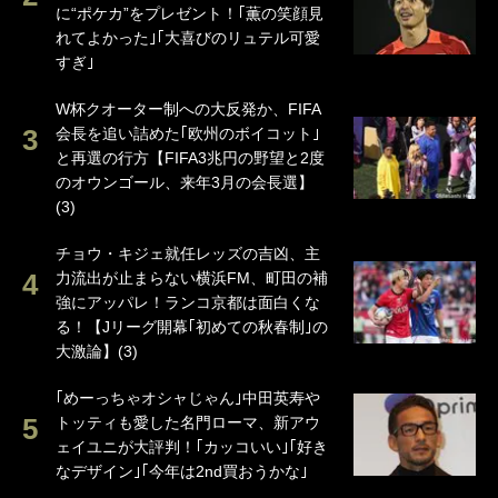
に“ポケカ”をプレゼント！｢薫の笑顔見
れてよかった｣｢大喜びのリュテル可愛
すぎ｣
W杯クオーター制への大反発か、FIFA
会長を追い詰めた｢欧州のボイコット｣
と再選の行方【FIFA3兆円の野望と2度
のオウンゴール、来年3月の会長選】
(3)
チョウ・キジェ就任レッズの吉凶、主
力流出が止まらない横浜FM、町田の補
強にアッパレ！ランコ京都は面白くな
る！【Jリーグ開幕｢初めての秋春制｣の
大激論】(3)
｢めーっちゃオシャじゃん｣中田英寿や
トッティも愛した名門ローマ、新アウ
ェイユニが大評判！｢カッコいい｣｢好き
なデザイン｣｢今年は2nd買おうかな｣