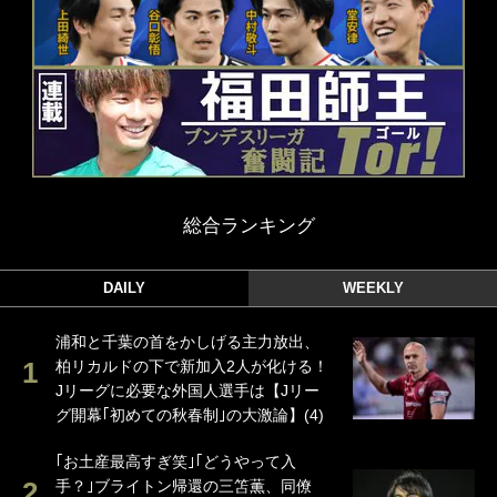
総合ランキング
DAILY
WEEKLY
浦和と千葉の首をかしげる主力放出、
柏リカルドの下で新加入2人が化ける！
Jリーグに必要な外国人選手は【Jリー
グ開幕｢初めての秋春制｣の大激論】(4)
｢お土産最高すぎ笑｣｢どうやって入
手？｣ブライトン帰還の三笘薫、同僚