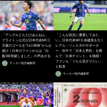
「アングルどんだけあんねん」
「こんな状況に遭遇してみた
ブライトン公式が日本代表MF三
い」日本代表MF久保建英を欠く
笘薫のゴールを"11の画角"からお
レアル・ソシエダのサポータ
届け！日本のファンからは「白
ー、街中で「日本人男性」を囲
飯3杯突破しました」の声あがる
んで「久保チャント」を熱唱！
ファンも「うちも混ざりたい」
サッカー批評編集部
と歓喜
サッカー批評編集部