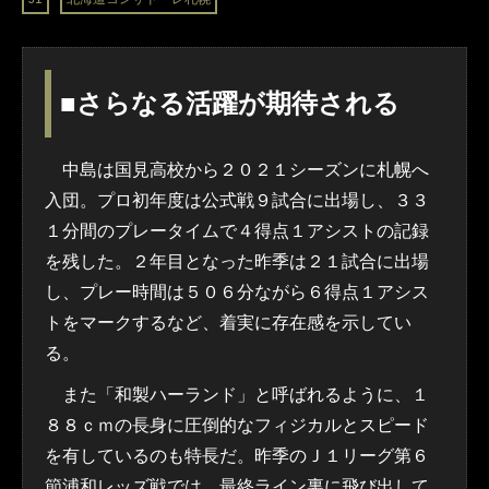
■さらなる活躍が期待される
中島は国見高校から２０２１シーズンに札幌へ
入団。プロ初年度は公式戦９試合に出場し、３３
１分間のプレータイムで４得点１アシストの記録
を残した。２年目となった昨季は２１試合に出場
し、プレー時間は５０６分ながら６得点１アシス
トをマークするなど、着実に存在感を示してい
る。
また「和製ハーランド」と呼ばれるように、１
８８ｃｍの長身に圧倒的なフィジカルとスピード
を有しているのも特長だ。昨季のＪ１リーグ第６
節
浦和レッズ
戦では、最終ライン裏に飛び出して