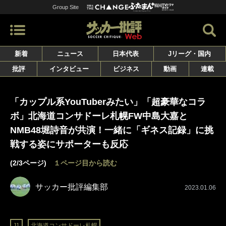
Group Site
新着
ニュース
日本代表
Jリーグ・国内
批評
インタビュー
ビジネス
動画
連載
「カップル系YouTuberみたい」「超豪華なコラ
ボ」北海道コンサドーレ札幌FW中島大嘉と
NMB48堀詩音が共演！一緒に「ギネス記録」に挑
戦する姿にサポーターも反応
(2/3ページ)
１ページ目から読む
サッカー批評編集部
2023.01.06
J1
北海道コンサドーレ札幌