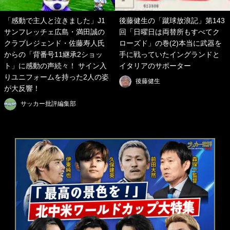
「感動で主人と泣きました」J1
後藤健生の「蹴球放浪記」第143
サンフレッチェ広島・満田誠の
回「日曜日は両替所もすべてク
クラブレジェンド・佐藤寿人氏
ローズド」の巻(2)本当に武器を
からの「背番号11継承2ショッ
手に戦っていたイングランドと
ト」に感動の声続々！ サイン入
イタリアのサポーター
りユニフォームを持った2人の姿
後藤健生
が大反響！
サッカー批評編集部