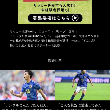
サッカー批評Web
ニュース
Jリーグ・国内
「カップル系YouTuberみたい」「超豪華なコラボ」北海道コンサド
ーレ札幌FW中島大嘉とNMB48堀詩音が共演！一緒に「ギネス記
録」に挑戦する姿にサポーターも反応
関連記事
「アングルどんだけあんねん」
「こんな状況に遭遇してみた