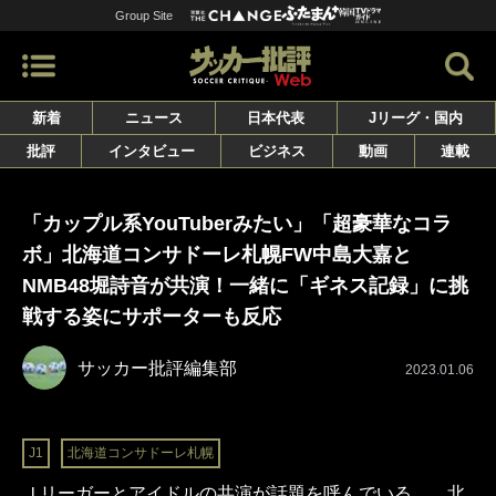
Group Site
新着
ニュース
日本代表
Jリーグ・国内
批評
インタビュー
ビジネス
動画
連載
「カップル系YouTuberみたい」「超豪華なコラ
ボ」北海道コンサドーレ札幌FW中島大嘉と
NMB48堀詩音が共演！一緒に「ギネス記録」に挑
戦する姿にサポーターも反応
サッカー批評編集部
2023.01.06
J1
北海道コンサドーレ札幌
Ｊリーガーとアイドルの共演が話題を呼んでいる。 北