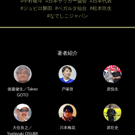
#中村敬斗
#日本サッカー協会
#日本代表
#ジュビロ磐田
#ベガルタ仙台
#松木玖生
#なでしこジャパン
著者紹介
後藤健生／Takeo
戸塚啓
原悦生
GOTO
大住良之／
川本梅花
原壮史
Yoshiyuki OSUMI