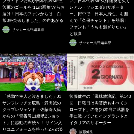
ブライトン公式が日本代表MF三
い」日本代表MF久保建英を欠く
笘薫のゴールを"11の画角"からお
レアル・ソシエダのサポータ
届け！日本のファンからは「白
ー、街中で「日本人男性」を囲
飯3杯突破しました」の声あがる
んで「久保チャント」を熱唱！
ファンも「うちも混ざりたい」
サッカー批評編集部
と歓喜
サッカー批評編集部
「感動で主人と泣きました」J1
後藤健生の「蹴球放浪記」第143
サンフレッチェ広島・満田誠の
回「日曜日は両替所もすべてク
クラブレジェンド・佐藤寿人氏
ローズド」の巻(2)本当に武器を
からの「背番号11継承2ショッ
手に戦っていたイングランドと
ト」に感動の声続々！ サイン入
イタリアのサポーター
りユニフォームを持った2人の姿
後藤健生