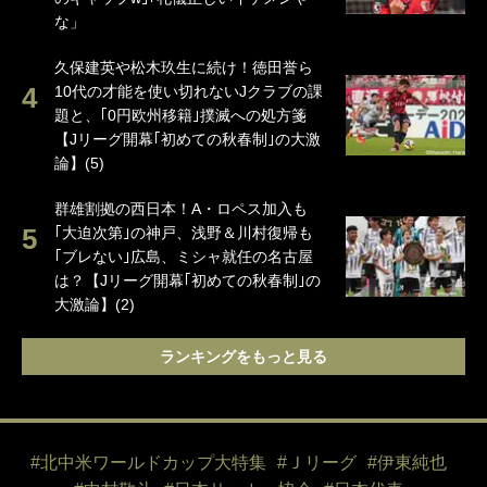
な」
久保建英や松木玖生に続け！徳田誉ら
10代の才能を使い切れないJクラブの課
題と、｢0円欧州移籍｣撲滅への処方箋
【Jリーグ開幕｢初めての秋春制｣の大激
論】(5)
群雄割拠の西日本！A・ロペス加入も
｢大迫次第｣の神戸、浅野＆川村復帰も
｢ブレない｣広島、ミシャ就任の名古屋
は？【Jリーグ開幕｢初めての秋春制｣の
大激論】(2)
ランキングをもっと見る
#北中米ワールドカップ大特集
#Ｊリーグ
#伊東純也