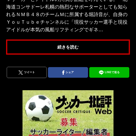
海道コンサドーレ札幌の熱烈なサポーターとしても知ら
れるＮＭＢ４８のチームＭに所属する堀詩音が、自身の
ＹｏｕＴｕｂｅチャンネルに「現役サッカー選手と現役
アイドルが本気の風船リフティングでギネ…
続きを読む
ツイート
シェア
LINEで送る