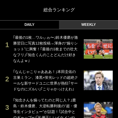
総合ランキング
DAILY
WEEKLY
｢最後の1枚…ワルぃゎ〜｣鈴木優磨が激
勝翌日に写真12枚投稿→渾身の“煽りシ
ョット”に興奮！｢最後の1枚までの壮大
なフリ｣｢知念くんのことどんだけ好き
なんよｗ｣
｢なんじゃこりゃあああ！｣本田圭佑の
古巣ミラン、漆黒×蛍光レッドの超絶ク
ールな新サードユニに世界が熱狂｢サー
ドなのにズルい｣｢こりゃかっけえわ｣
｢知念さんを煽ってたのと同じ人？｣鹿
島・鈴木優磨、大逆転勝利後の“超・優
等生インタビュー”が話題！｢試合中と
のギャップw｣｢礼儀正しいイケメンや