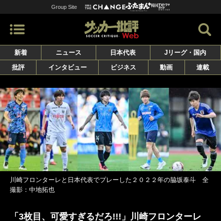
Group Site
新着
ニュース
日本代表
Jリーグ・国内
批評
インタビュー
ビジネス
動画
連載
川崎フロンターレと日本代表でプレーした２０２２年の脇坂泰斗 全
撮影：中地拓也
「3枚目、可愛すぎるだろ!!!」川崎フロンターレ