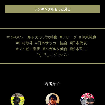
ランキングをもっと見る
#北中米ワールドカップ大特集
#Ｊリーグ
#伊東純也
#中村敬斗
#日本サッカー協会
#日本代表
#ジュビロ磐田
#ベガルタ仙台
#松木玖生
#なでしこジャパン
著者紹介