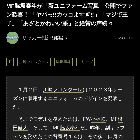
MF脇坂泰斗が「新ユニフォーム写真」公開でファ
ン歓喜！ 「ヤバっ!!カッコよすぎ!!」「マジで王
子」「あざとかわいい系」と絶賛の声続々
サッカー批評編集部
2023.01.02
J1
川崎フロンターレ
脇坂泰斗
Ｊリーグ
１月２日、
川崎フロンターレ
は２０２３年シー
ズンに着用するユニフォームのデザインを発表し
た。
そこでモデルを務めたのは、FW
小林悠
、MF
橘
田健人
、そして、MF
脇坂泰斗
だ。昨年、副キャプ
テンを務めたこの背番号１４は、その後、自身の