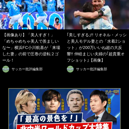
【画像あり】「美人すぎ！」
｢美しすぎる｣!! リオネル・メッシ
「めちゃめちゃ美人で羨ましい
と美人モデル妻との「水着2ショ
な〜」横浜FC小川航基が「来場
ット」が200万いいね超の大反
した妻」の前で圧巻の逆転２ゴ
響!! 仲睦まじい夫婦の｢超貴重オ
ール！
フショット｣【画像】
サッカー批評編集部
サッカー批評編集部