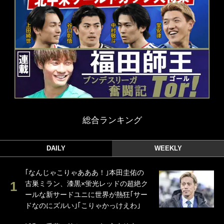
総合ランキング
DAILY
WEEKLY
｢なんじゃこりゃあああ！｣本田圭佑の
古巣ミラン、漆黒×蛍光レッドの超絶ク
ールな新サードユニに世界が熱狂｢サー
ドなのにズルい｣｢こりゃかっけえわ｣