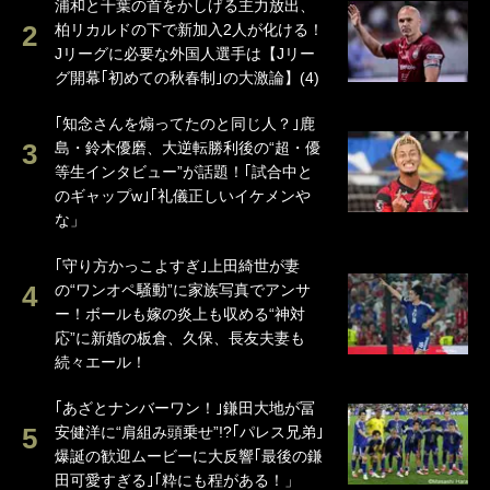
浦和と千葉の首をかしげる主力放出、
柏リカルドの下で新加入2人が化ける！
Jリーグに必要な外国人選手は【Jリー
グ開幕｢初めての秋春制｣の大激論】(4)
｢知念さんを煽ってたのと同じ人？｣鹿
島・鈴木優磨、大逆転勝利後の“超・優
等生インタビュー”が話題！｢試合中と
のギャップw｣｢礼儀正しいイケメンや
な」
｢守り方かっこよすぎ｣上田綺世が妻
の“ワンオペ騒動”に家族写真でアンサ
ー！ボールも嫁の炎上も収める“神対
応”に新婚の板倉、久保、長友夫妻も
続々エール！
｢あざとナンバーワン！｣鎌田大地が冨
安健洋に“肩組み頭乗せ”!?｢パレス兄弟｣
爆誕の歓迎ムービーに大反響｢最後の鎌
田可愛すぎる｣｢粋にも程がある！」