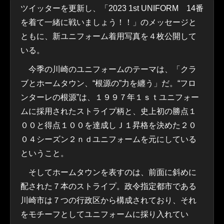
ツイッターを更新し、「2023 1st UNIFORM 14番
を着て一緒に戦いましょう！！」のメッセージと
ともに、新ユニフォーム着用写真を４枚公開して
いる。
今季の川崎のユニフォームのテーマは、「クラ
ブとホームタウン、“根源の”力を纏う」だ。“フロ
ンターレの根源”は、１９９７年１ｓｔユニフォー
ムに採用されたストライプ柄と、史上初の勝点１
００と得点１００を達成しＪ１昇格を決めた２０
０４シーズン２ｎｄユニフォームを元にしている
ということ。
そしてホームタウンを表すのは、前面に斜めに
配された７本のストライプ。政令指定都市である
川崎市は７つの行政区から構成されており、それ
をモチーフとしてユニフォームに採り入れてい