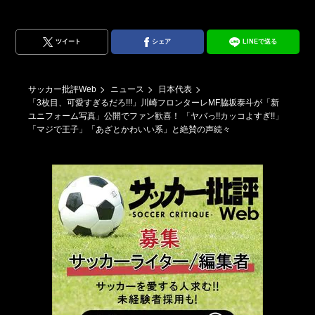
ツイート
シェア
LINEで送る
サッカー批評Web
ニュース
日本代表
「3枚目、可愛すぎるだろ!!!」川崎フロンターレMF脇坂泰斗が「新
ユニフォーム写真」公開でファン歓喜！ 「ヤバっ!!カッコよすぎ!!」
「マジで王子」「あざとかわいい系」と絶賛の声続々