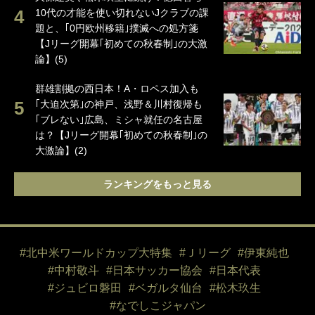
10代の才能を使い切れないJクラブの課
題と、｢0円欧州移籍｣撲滅への処方箋
【Jリーグ開幕｢初めての秋春制｣の大激
論】(5)
群雄割拠の西日本！A・ロペス加入も
｢大迫次第｣の神戸、浅野＆川村復帰も
｢ブレない｣広島、ミシャ就任の名古屋
は？【Jリーグ開幕｢初めての秋春制｣の
大激論】(2)
ランキングをもっと見る
#北中米ワールドカップ大特集
#Ｊリーグ
#伊東純也
#中村敬斗
#日本サッカー協会
#日本代表
#ジュビロ磐田
#ベガルタ仙台
#松木玖生
#なでしこジャパン