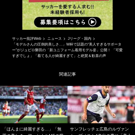
サッカー批評Web
ニュース
Jリーグ・国内
「モデルさんの圧倒的美しさ…」W杯で話題の“美人すぎるサポータ
ー”がジュビロ磐田の「新ユニフォーム着用モデル姿」公開！ 「可愛
すぎでしょ」「着てる人が綺麗すぎて」と絶賛＆歓喜の声
関連記事
「ほんまに綺麗すぎる…」「無
サンフレッチェ広島のルヴァン