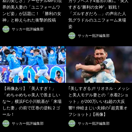
双の美しさ」アーセナルMFの世
カップベスト4進出の裏に「美人
界的美人妻の「ユニフォームワ
すぎる“勝利の女神”」観戦！
ンピ姿」が話題に！ 「勝利の女
「ズルすぎだろ…」の声出た人
神」と称えられた衝撃的投稿
気グラドルのユニフォーム来場
姿
サッカー批評編集部
サッカー批評編集部
【画像あり】「美人すぎ！」
｢美しすぎる｣!! リオネル・メッシ
「めちゃめちゃ美人で羨ましい
と美人モデル妻との「水着2ショ
な〜」横浜FC小川航基が「来場
ット」が200万いいね超の大反
した妻」の前で圧巻の逆転２ゴ
響!! 仲睦まじい夫婦の｢超貴重オ
ール！
フショット｣【画像】
サッカー批評編集部
サッカー批評編集部