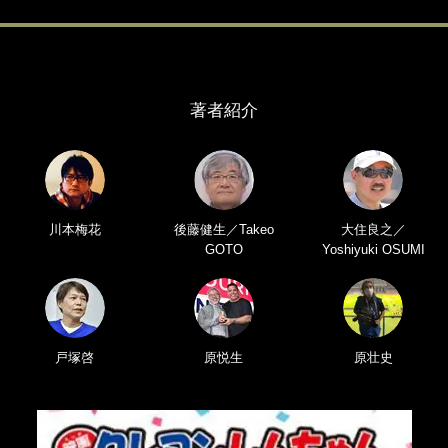
著者紹介
川本梅花
後藤健生／Takeo
大住良之／
GOTO
Yoshiyuki OSUMI
戸塚啓
原悦生
原壮史