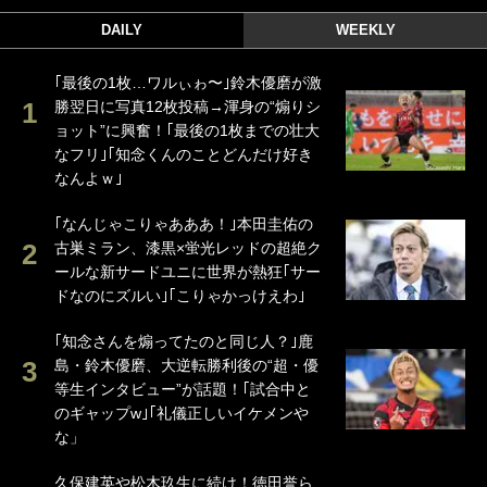
DAILY
WEEKLY
｢最後の1枚…ワルぃゎ〜｣鈴木優磨が激
勝翌日に写真12枚投稿→渾身の“煽りシ
ョット”に興奮！｢最後の1枚までの壮大
なフリ｣｢知念くんのことどんだけ好き
なんよｗ｣
｢なんじゃこりゃあああ！｣本田圭佑の
古巣ミラン、漆黒×蛍光レッドの超絶ク
ールな新サードユニに世界が熱狂｢サー
ドなのにズルい｣｢こりゃかっけえわ｣
｢知念さんを煽ってたのと同じ人？｣鹿
島・鈴木優磨、大逆転勝利後の“超・優
等生インタビュー”が話題！｢試合中と
のギャップw｣｢礼儀正しいイケメンや
な」
久保建英や松木玖生に続け！徳田誉ら