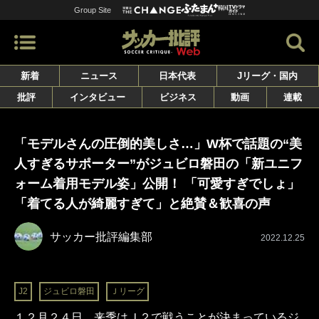
Group Site
新着
ニュース
日本代表
Jリーグ・国内
批評
インタビュー
ビジネス
動画
連載
「モデルさんの圧倒的美しさ…」W杯で話題の“美
人すぎるサポーター”がジュビロ磐田の「新ユニフ
ォーム着用モデル姿」公開！ 「可愛すぎでしょ」
「着てる人が綺麗すぎて」と絶賛＆歓喜の声
サッカー批評編集部
2022.12.25
J2
ジュビロ磐田
Ｊリーグ
１２月２４日、来季はＪ２で戦うことが決まっているジ